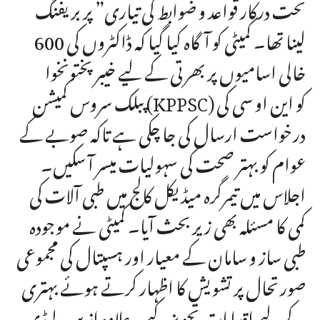
تحت درکار قواعد و ضوابط کی تیاری” پر بریفنگ
لینا تھا۔ کمیٹی کو آگاہ کیا گیا کہ ڈاکٹروں کی 600
خالی اسامیوں پر بھرتی کے لیے خیبرپختونخوا
پبلک سروس کمیشن (KPPSC) کو این او سی کی
درخواست ارسال کی جا چکی ہے تاکہ صوبے کے
عوام کو بہتر صحت کی سہولیات میسر آ سکیں۔
اجلاس میں تیمرگرہ میڈیکل کالج میں طبی آلات کی
کمی کا مسئلہ بھی زیر بحث آیا۔ کمیٹی نے موجودہ
طبی ساز و سامان کے معیار اور ہسپتال کی مجموعی
صورتحال پر تشویش کا اظہار کرتے ہوئے بہتری
کے لیے اقدامات تجویز کیے۔علاوہ ازیں، لیڈی