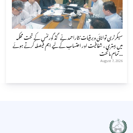
سیکرٹری توانائی وبرقیات نثاراحمد نے گڈ گورننس کے تحت محکمہ
میں بہتری ، شفافیت اور احتساب کے لیے اہم فیصلہ کرتے ہوئے
تمام ماتحت...
August 7, 2026