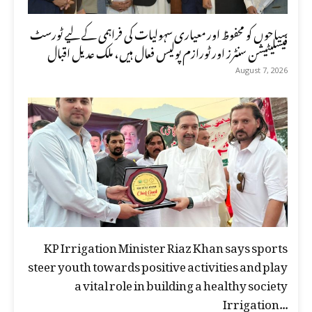
سیاحوں کو محفوظ اور معیاری سہولیات کی فراہمی کے لیے ٹورسٹ
فیسلیٹیشن سنٹرز اور ٹورازم پولیس فعال ہیں، ملک عدیل اقبال
August 7, 2026
KP Irrigation Minister Riaz Khan says sports
steer youth towards positive activities and play
a vital role in building a healthy society
Irrigation...