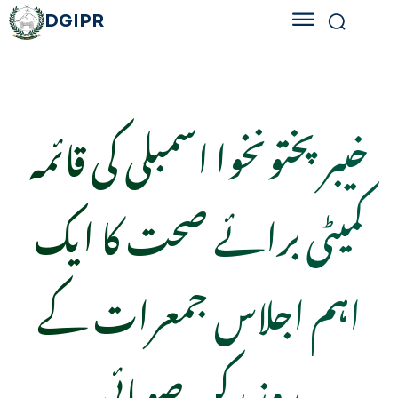
DGIPR
خیبرپختونخوا اسمبلی کی قائمہ
کمیٹی برائے صحت کا ایک
اہم اجلاس جمعرات کے
روز رکن صوبائی