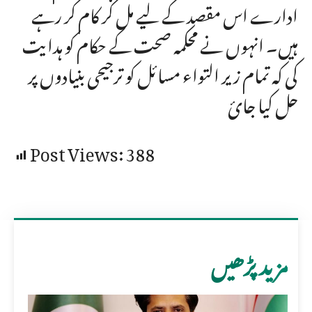
ادارے اس مقصد کے لیے مل کر کام کر رہے
ہیں۔ انہوں نے محکمہ صحت کے حکام کو ہدایت
کی کہ تمام زیر التواء مسائل کو ترجیحی بنیادوں پر
حل کیا جائ
Post Views:
388
مزید پڑھیں