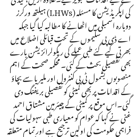
ہیلتھ ورکرز (LHWs) کی اپگریڈیشن کا مسئلہ
دوبارہ اسمبلی میں اٹھانے کا مطالبہ کیا گیا جبکہ
اے ڈی پی سکیموں کے تحت قبائلی اضلاع میں
بھرتی کیے گئے طبی عملے کی ریگولرائزیشن بارے
بھی تفصیلی بحث کے گئی۔ محکمہ صحت کے اہم
منصوبوں بشمول ٹی بی کنٹرول اور ملیریا سے بچاؤ
کے اقدامات پر بھی کمیٹی کو تفصیلی بریفنگ دی
گئی۔اس موقع پر کمیٹی کے چیئرمین مشتاق احمد
غنی نے کہا کہ عوام کو معیاری طبی سہولیات کی
فراہمی حکومت کی اولین ترجیح ہے اور تمام متعلقہ