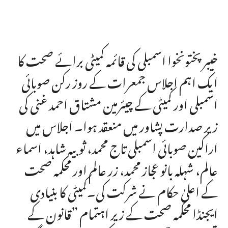
خیبرپختونخوا اسمبلی کی قائمہ کمیٹی برائے صحت کا
ایک اہم اجلاس جمعرات کے روز رکن صوبائی
اسمبلی اور کمیٹی کے چیئرمین مشتاق احمد غنی کی
زیر صدارت پشاور میں منعقد ہوا۔ اجلاس میں
اراکین صوبائی اسمبلی تاج محمد، ثوبیہ شاہد، اسماء
عالم، شہلہ بانو عجاز محمد، زر عالم اور محکمہ صحت
کے اعلیٰ حکام نے شرکت کی۔کمیٹی کا بنیادی
ایجنڈا محکمہ صحت کے زیر اہتمام ”قانون کے