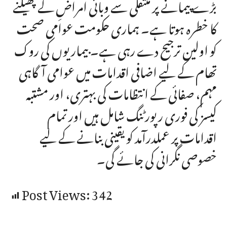
بڑے پیمانے پر منتقلی سے وبائی امراضِ کے پھیلنے
کا خطرہ ہوتا ہے۔ ہماری حکومت عوامی صحت
کو اولین ترجیح دے رہی ہے۔ بیماریوں کی روک
تھام کے لیے اضافی اقدامات میں عوامی آگاہی
مہم، صفائی کے انتظامات کی بہتری، اور مشتبہ
کیسز کی فوری رپورٹنگ شامل ہیں اور تمام
اقدامات پر عملدرآمد کو یقینی بنانے کے لیے
خصوصی نگرانی کی جائے گی۔
Post Views:
342