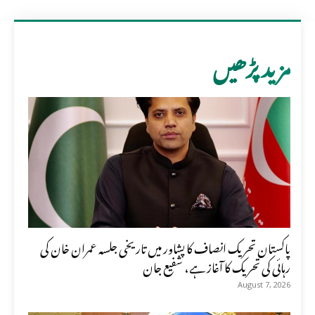
مزید پڑھیں
پاکستان تحریک انصاف کا پشاور میں تاریخی جلسہ عمران خان کی
رہائی کی تحریک کا آغاز ہے، شفیع جان
August 7, 2026