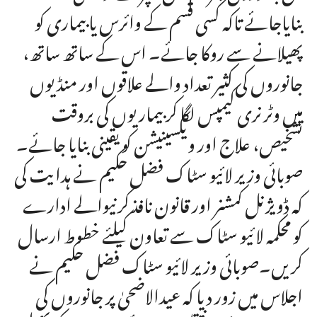
بنایاجائے تاکہ کسی قسم کے وائرس یا بیماری کو
پھیلانے سے روکا جائے۔ اس کے ساتھ ساتھ،
جانوروں کی کثیر تعداد والے علاقوں اور منڈیوں
میں وٹرنری کیمپس لگا کر بیماریوں کی بروقت
تشخیص، علاج اور ویکسینیشن کو یقینی بنایا جائے۔
صوبائی وزیر لائیو سٹاک فضل حکیم نے ہدایت کی
کہ ڈویژنل کمشنر اور قانون نافذ کرنیوالے ادارے
کو محکمہ لا ئیو سٹاک سے تعاون کیلئے خطوط ارسال
کریں۔صوبائی وزیر لائیو سٹاک فضل حکیم نے
اجلاس میں زور دیا کہ عیدالاضحیٰ پر جانوروں کی