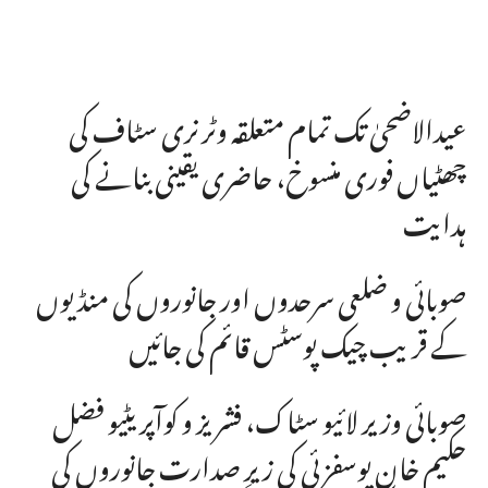
عیدالاضحیٰ تک تمام متعلقہ وٹرنری سٹاف کی
چھٹیاں فوری منسوخ، حاضری یقینی بنانے کی
ہدایت
صوبائی و ضلعی سرحدوں اور جانوروں کی منڈیوں
کے قریب چیک پوسٹس قائم کی جائیں
صوبائی وزیر لائیو سٹاک، فشریز و کوآپریٹیو فضل
حکیم خان یوسفزئی کی زیرِ صدارت جانوروں کی