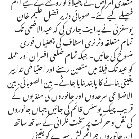
متعدی امراض کے پھیلاؤ کو روکنے کے لیے اہم
فیصلے کیے گئے۔ صوبائی وزیر فضل حکیم خان
یوسفزئی نے ہدایت جاری کی کہ عیدالاضحیٰ تک
تمام متعلقہ وٹرنری اسٹاف کی چھٹیاں فوری
منسوخ کی جائیں۔ جبکہ تمام ضلعی افسران اور عملہ
کو عید تک فیلڈ میں متعین رہنے اور احتیاطی تدابیر
یقینی بنانے کا پابند بنایا جائے۔ بین الصوبائی، بین
الاضلاعی سرحدوں اور جانوروں کی منڈیوں کے
قریب چیک پوسٹس قائم کی جائیں جہاں جانوروں
کی نقل و حرکت پر سخت نگرانی کے ساتھ ساتھ
ان جانوروں جراثم کش سپرے کو یقینی