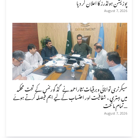
پوزیشن ہولڈرز کا اعلان کر دیا
August 7, 2026
سیکرٹری توانائی وبرقیات نثاراحمد نے گڈ گورننس کے تحت محکمہ
میں بہتری ، شفافیت اور احتساب کے لیے اہم فیصلہ کرتے ہوئے
تمام ماتحت...
August 7, 2026