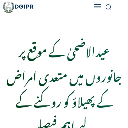
DGIPR
عیدالاضحیٰ کے موقع پر
جانوروں میں متعدی امراض
کے پھیلاؤ کو روکنے کے
لیے اہم فیصلے