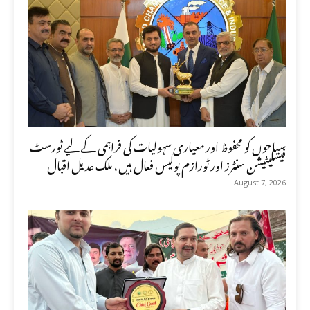
سیاحوں کو محفوظ اور معیاری سہولیات کی فراہمی کے لیے ٹورسٹ
فیسلیٹیشن سنٹرز اور ٹورازم پولیس فعال ہیں، ملک عدیل اقبال
August 7, 2026