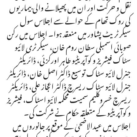
نقل و حرکت اور ان میں پھیلانے والی بیماریوں
کی روک تھام کے حوالے سے اجلاس سول
سیکرٹریٹ پشاور میں منعقد ہوا۔ اجلاس میں رکن
صوبائی اسمبلی سطان روم خان، سیکرٹری لائیو
سٹاک فیشریز و کوآپریٹیو طاہر اورکزئی، ڈائریکٹر
جنرل لائیو سٹاک توسیع ڈاکٹر اصل خان، ڈائریکٹر
جنرل لائیو سٹاک ریسرچ ڈاکٹر اعجاز علی، ڈائریکٹر
ریسرچ خسروکلیم سمیت محکمہ لائیو اسٹاک، فیشریز
و کوآپریٹیو کے متعلقہ حکام نے شرکت کی۔
اجلاس میں عیدالاضحیٰ کے موقع پر جانوروں میں