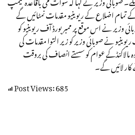
کے۔ صوبائی وزیر نے کہا کہ سوات می باقاعدہ کیمپ
نڈ کے تمام اضلاع کے ریوینیو مقدمات نمٹائیں گے
ئی وزیر نے اس موقع پر ممبر بورڈ آف ریوینیو کو
ریوینیو نے صوبائی وزیر کو زیر التوا مقدمات کی
ہ مالاکنڈکے عوام کو سستے انصاف کی بروقت
ے کار لائیں گے۔
Post Views:
685