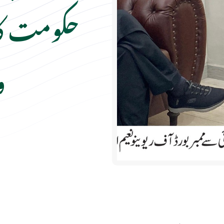
حکومت کا
و