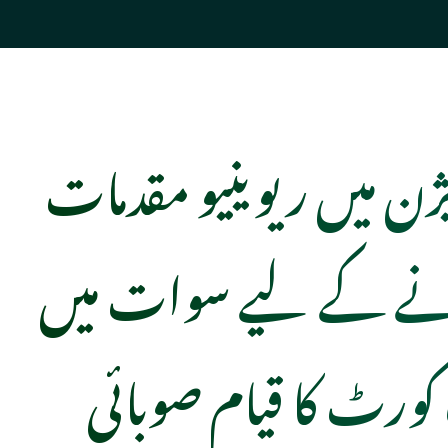
یژن میں ریوینیو مقدمات
نے کے لیے سوات میں
ورٹ کا قیام صوبائی