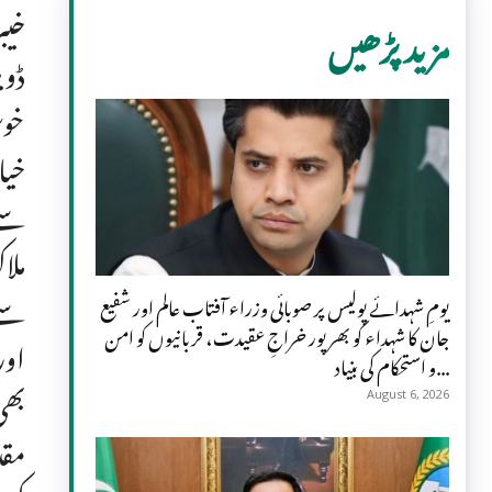
خیب
مزید پڑھیں
ڈوی
خیا
سے 
ملا
سے 
یومِ شہدائے پولیس پر صوبائی وزراء آفتاب عالم اور شفیع
جان کا شہداء کو بھرپور خراجِ عقیدت، قربانیوں کو امن
اور
و استحکام کی بنیاد...
بھی
August 6, 2026
مقد