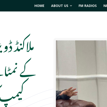
HOME
ABOUT US
FM RADIOS
N
ملاکنڈ ڈو
کے نمٹا
کیمپ ک