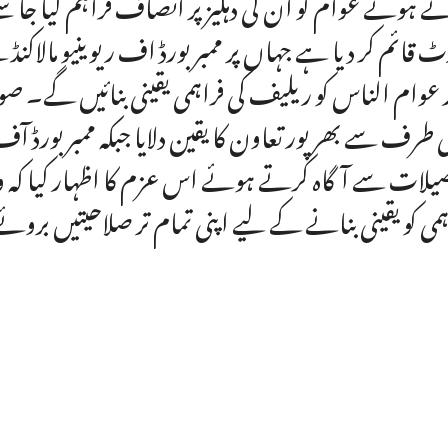
ے ہوئے عوام کو ان کی دہلیز پر انصاف فراہم کیا جا س
ٹ قائم کر دیا ہے جہاں پر ممبر بورڈ اف ریوینیو مالاک
 عوام الناس کو ریلیف کی فراہمی یقینی بنائیں گے۔ صوبا
ی طرف سے بھرپور تعاون کا یقین دلایا جبکہ ممبر بورڈ آف 
یلات سے آگاہ کرتے ہوئے اس عزم کا اظہار کیا کہ و
ہمی کو یقینی بنانے کے لیے اپنی تمام تر صلاحیتیں بروئ