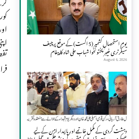
کرت
کور
اور
اپن
یومِ استحصالِ کشمیر (5 اگست) کے موقع پرچیف
سیکرٹری خیبر پختونخوا شہاب علی شاہ کا پیغام
تفص
August 6, 2026
فرا
دہشت گردی کے مکمل خاتمے اور پائیدار امن کے لیے
عسکری و سیاسی قیادت کو متحد ہو کر مؤثر حکمت عملی اپنانا