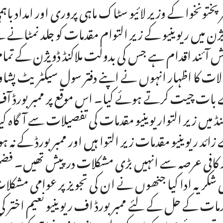
ر پختونخوا کے وزیر لائیو سٹاک ماہی پروری اور امداد با
ژن میں ریوینیو کے زیر التوام مقدمات کو جلد نمٹانے 
لات کا اظہار انہوں نے اپنے دفتر سول سیکٹریٹ پشاور میں
بات چیت کرتے ہوئے کیا۔ اس موقع پر ممبر بورڈ آف
کنڈ میں زیر التواریوینیو مقدمات کی تفصیلات سے آگاہ کی
زائد ریوینیو مقدمات زیر التوا ہیں اور ممبر بورڈ کے ن
 کافی عرصہ سے انہیں بڑی مشکلات درپیش تھیں۔ فضل حک
 شکریہ ادا کیا جنھوں نے ان کی تجویز پر عوامی مشکلات
مات کے حل کے لئے ممبر بورڈ اف ریوینیو نعیم اختر کی