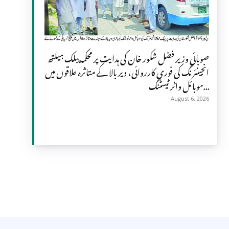
صوبائی وزیر فضل شکور خان کی ہدایت پر محکمہ پبلک ہیلتھ
انجینئرنگ کی فوری کارروائی، دیر بالا کے متاثرہ علاقوں میں
موبائل واٹر ٹیسٹنگ...
August 6, 2026