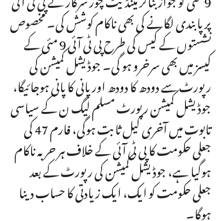
پر پابندی لگانے کی بھی ناکام کوشش کی۔ مخصوص
نشستوں کے کیس کی طرح پی ٹی آئی 9 مئی کے
کیسز میں بھی سرخرو ہو گی۔ جوڈیشل کمیشن کی
رپورٹ سے دودھ کا دودھ اور پانی کا پانی ہوجائیگا،
جوڈیشل کمیشن رپورٹ مسلم لیگ ن کے سیاسی
تابوت میں آخری کیل ثابت ہوگی، فارم 47 کی
جعلی حکومت کا پی ٹی آئی کے خلاف ہر حربہ ناکام
ہوگیا ہے، جوڈیشل کمیشن کی رپورٹ کے بعد
جعلی حکومت کو ایک، ایک زیادتی کا حساب دینا
ہوگا۔