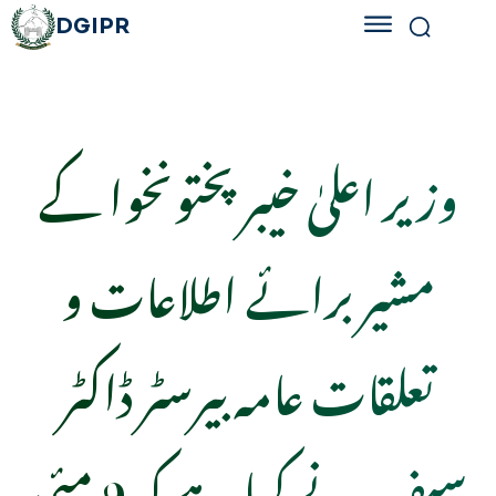
DGIPR
وزیر اعلیٰ خیبر پختونخوا کے
مشیر برائے اطلاعات و
تعلقات عامہ بیرسٹر ڈاکٹر
سیف نے کہا ہے کہ 9 مئی