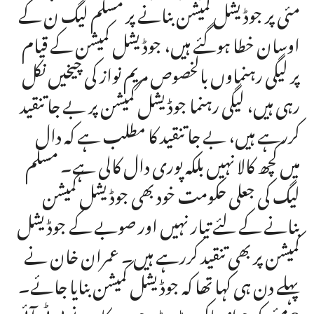
مئی پر جوڈیشل کمیشن بنانے پر مسلم لیگ ن کے
اوسان خطا ہوگئے ہیں، جوڈیشل کمیشن کے قیام
پر لیگی رہنماوں بالخصوص مریم نواز کی چیخیں نکل
رہی ہیں، لیگی رہنما جوڈیشل کمیشن پر بے جا تنقید
کررہے ہیں، بے جا تنقید کا مطلب ہے کہ دال
میں کچھ کالا نہیں بلکہ پوری دال کالی ہے۔ مسلم
لیگ کی جعلی حکومت خود بھی جوڈیشل کمیشن
بنانے کے لئے تیار نہیں اور صوبے کے جوڈیشل
کمیشن پر بھی تنقید کررہے ہیں۔ عمران خان نے
پہلے دن ہی کہا تھا کہ جوڈیشل کمیشن بنایا جائے۔
9 مئی کو جواز بناکر مینڈیٹ چور سرکار نے پی ٹی آئی