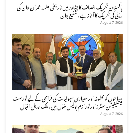
پاکستان تحریک انصاف کا پشاور میں تاریخی جلسہ عمران خان کی
رہائی کی تحریک کا آغاز ہے، شفیع جان
August 7, 2026
سیاحوں کو محفوظ اور معیاری سہولیات کی فراہمی کے لیے ٹورسٹ
فیسلیٹیشن سنٹرز اور ٹورازم پولیس فعال ہیں، ملک عدیل اقبال
August 7, 2026