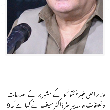
وزیر اعلیٰ خیبر پختونخوا کے مشیر برائے اطلاعات
و تعلقات عامہ بیرسٹر ڈاکٹر سیف نے کہا ہے کہ 9