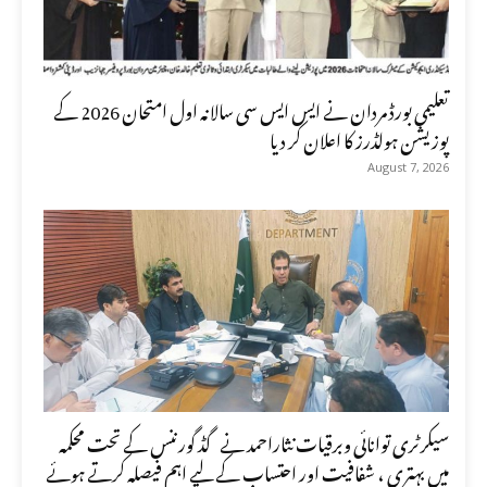
تعلیمی بورڈ مردان نے ایس ایس سی سالانہ اول امتحان 2026 کے
پوزیشن ہولڈرز کا اعلان کر دیا
August 7, 2026
سیکرٹری توانائی وبرقیات نثاراحمد نے گڈ گورننس کے تحت محکمہ
میں بہتری ، شفافیت اور احتساب کے لیے اہم فیصلہ کرتے ہوئے