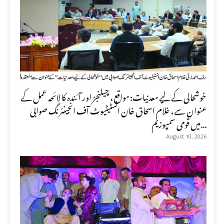
خوشحالی کے لیے معدنیات: مواقع، چیلنجز اور آئندہ کا لائحہ عمل کے
عنوان سے، غلام اسحاق خان انسٹیٹیوٹ آف انجینئرنگ صوابی
میں قومی سمپوزیم...
August 10, 2026