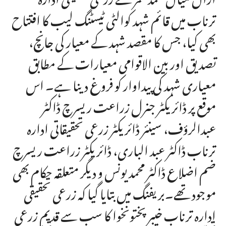
ترناب میں قائم شہد کوالٹی ٹیسٹنگ لیب کا افتتاح
بھی کیا، جس کا مقصد شہد کے معیار کی جانچ،
تصدیق اور بین الاقوامی معیارات کے مطابق
معیاری شہد کی پیداوار کو فروغ دینا ہے۔ اس
موقع پر ڈائریکٹر جنرل زراعت ریسرچ ڈاکٹر
عبدالرؤف، سینئر ڈائریکٹر زرعی تحقیقاتی ادارہ
ترناب ڈاکٹر عبد الباری، ڈائریکٹر زراعت ریسرچ
ضم اضلاع ڈاکٹر محمد یونس و دیگر متعلقہ حکام بھی
موجود تھے۔بریفنگ میں بتایا گیا کہ زرعی تحقیقی
ادارہ ترناب خیبرپختونخوا کا سب سے قدیم زرعی