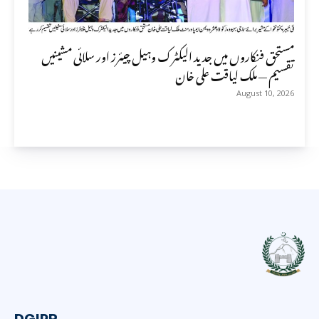
مستحق فنکاروں میں جدید الیکٹرک وہیل چیئرز اور سلائی مشینیں
تقسیم — ملک لیاقت علی خان
August 10, 2026
DGIPR