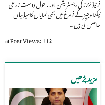
فرٹیلائزرز کی رجسٹریشن اور ماحول دوست زرعی
ٹیکنالوجیز کے فروغ میں بھی نمایاں کامیابیاں
حاصل کی ہیں۔
Post Views:
112
مزید پڑھیں