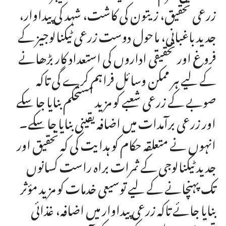
زرعی تحقیق، زیتون کی کاشت، شہد کی پیداوار،
جدید باغبانی، ماحول دوست زرعی ٹیکنالوجیز کے
فروغ اور تحقیقی اداروں کی استعداد کار بڑھانے
کے لیے ہر ممکن وسائل فراہم کرے گی تاکہ
صوبے کے زرعی شعبے کو مزید مستحکم بنایا جا سکے
اور زرعی برآمدات میں اضافہ یقینی بنایا جا سکے۔
انہوں نے متعلقہ حکام کو ہدایت کی کہ تحقیق اور
جدید ٹیکنالوجی کے ثمرات براہ راست کسانوں
تک پہنچانے کے لیے توسیعی خدمات کو مزید مؤثر
بنایا جائے تاکہ زرعی پیداوار میں اضافہ، غذائی