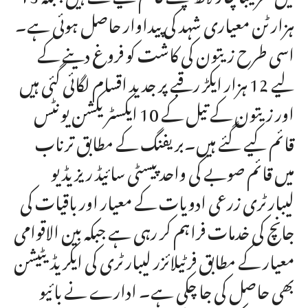
ہزار ٹن معیاری شہد کی پیداوار حاصل ہوئی ہے۔
اسی طرح زیتون کی کاشت کو فروغ دینے کے
لیے 12 ہزار ایکڑ رقبے پر جدید اقسام لگائی گئی ہیں
اور زیتون کے تیل کے 10 ایکسٹریکشن یونٹس
قائم کیے گئے ہیں۔بریفنگ کے مطابق ترناب
میں قائم صوبے کی واحد پیسٹی سائیڈ ریزیڈیو
لیبارٹری زرعی ادویات کے معیار اور باقیات کی
جانچ کی خدمات فراہم کر رہی ہے جبکہ بین الاقوامی
معیار کے مطابق فرٹیلائزر لیبارٹری کی ایکریڈیٹیشن
بھی حاصل کی جا چکی ہے۔ ادارے نے بائیو