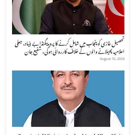
تحصیل غازی کو پنجاب میں شامل کرنے کا پروپیگنڈا بے بنیاد، جعلی
اعلامیہ پھیلانے والوں کے خلاف کارروائی ہوگی، شفیع جان
August 10, 2026
Provincial Minister Arshad Ayub Khan Visits