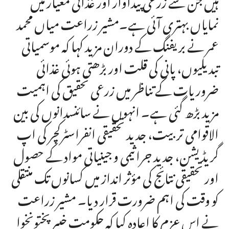
نمایاں بہتری آئی ہے۔مشیر زراعت میاں محمد
عمر نے بریفنگ کے دوران مزید کہا کہ موسمیاتی
تبدیلیوں، پانی کی قلت اور بڑھتی ہوئی غذائی
ضروریات کے تناظر میں زرعی تحقیق کی اہمیت
مزید بڑھ گئی ہے۔ انہوں نے سائنسدانوں کی بین
الاقوامی تربیت، جدید تحقیقی انفراسٹرکچر کی اپ
گریڈیشن، جدید جراثیمی و جینیاتی مواد کے حصول
اور تحقیقی نتائج کی مؤثر انداز میں کسانوں تک منتقلی
کو وقت کی اہم ضرورت قرار دیا۔ مشیر زراعت
نے اس عزم کا اعادہ کیا کہ حکومت خیبرپختونخوا