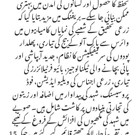
تحفظ کا حصول اور کسانوں کی آمدن میں بہتری
ممکن بنائی جا سکے۔بریفنگ میں مزید بتایا گیا کہ
زرعی تحقیق کے شعبے کی نمایاں کامیابیوں میں
وائرس سے پاک آلو کے بیج کی تیاری، پھلدار
پودوں کی سرٹیفیکیشن کا نظام، جدید آبپاشی اور
پانی بچانے والی ٹیکنالوجیز، بائیو فرٹیلائزرز کی
تیاری، زرعی اجناس کی ویلیو ایڈیشن، فوڈ
پروسیسنگ، شہد کی پیداوار میں اضافہ اور زیتون
کی تجارتی بنیادوں پر کاشت شامل ہیں۔ صوبے
میں شہد کی مکھیوں کی افزائش کے فروغ کے نتیجے
میں تقریباً چار لاکھ چھتے قائم کیے گئے ہیں جبکہ 15