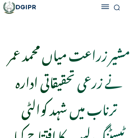
DGIPR
مشیر زراعت میاں محمد عمر
نے زرعی تحقیقاتی ادارہ
ترناب میں شہد کوالٹی
ٹیسٹنگ لیب کا افتتاح کیا