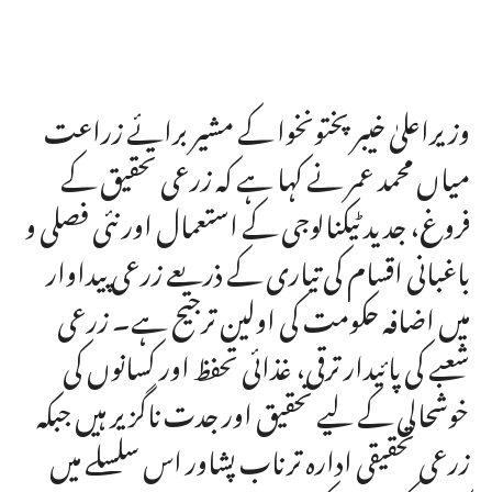
وزیراعلیٰ خیبرپختونخوا کے مشیر برائے زراعت
میاں محمد عمر نے کہا ہے کہ زرعی تحقیق کے
فروغ، جدید ٹیکنالوجی کے استعمال اور نئی فصلی و
باغبانی اقسام کی تیاری کے ذریعے زرعی پیداوار
میں اضافہ حکومت کی اولین ترجیح ہے۔ زرعی
شعبے کی پائیدار ترقی، غذائی تحفظ اور کسانوں کی
خوشحالی کے لیے تحقیق اور جدت ناگزیر ہیں جبکہ
زرعی تحقیقی ادارہ ترناب پشاور اس سلسلے میں