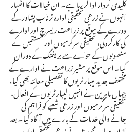
کلیدی کردار ادا کر رہا ہے۔ ان خیالات کا اظہار
انہوں نے زرعی تحقیقی ادارہ ترناب پشاور کے
دورے کے موقع پر زراعت ریسرچ اور ادارے
کی کارکردگی، تحقیقی سرگرمیوں اور مستقبل کے
منصوبوں کے حوالے سے بریفنگ کے دوران
کیا۔ اس موقع پر مشیر زراعت نے ادارے کے
مختلف جدید لیبارٹریوں کا تفصیلی معائنہ بھی کیا،
جہاں ماہرین نے انہیں لیبارٹریوں کے افعال،
تحقیقی سرگرمیوں اور زرعی شعبے کو فراہم کی
جانے والی خدمات کے بارے میں آگاہ کیا۔ بعد
ازاں میاں محمد عمر نے زرعی تحقیقی ادارہ