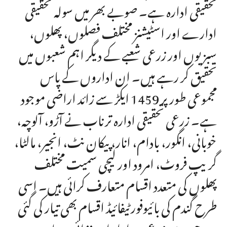
تحقیقی ادارہ ہے۔ صوبے بھر میں سولہ تحقیقی
ادارے اور اسٹیشنز مختلف فصلوں، پھلوں،
سبزیوں اور زرعی شعبے کے دیگر اہم شعبوں میں
تحقیق کر رہے ہیں۔ ان اداروں کے پاس
مجموعی طور پر 1459 ایکڑ سے زائد اراضی موجود
ہے۔ زرعی تحقیقی ادارہ ترناب نے آڑو، آلوچہ،
خوبانی، انگور، بادام، انار، پیکان نٹ، انجیر، مالٹا،
گریپ فروٹ، امرود اور لیچی سمیت مختلف
پھلوں کی متعدد اقسام متعارف کرائی ہیں۔ اسی
طرح گندم کی بائیوفورٹیفائیڈ اقسام بھی تیار کی گئی
ہیں جن سے زرعی پیداوار اور غذائی معیار میں