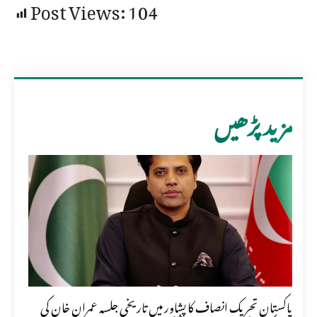
Post Views:
104
مزید پڑھیں
پاکستان تحریک انصاف کا پشاور میں تاریخی جلسہ عمران خان کی