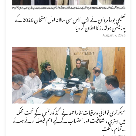
تعلیمی بورڈ مردان نے ایس ایس سی سالانہ اول امتحان 2026 کے
پوزیشن ہولڈرز کا اعلان کر دیا
August 7, 2026
سیکرٹری توانائی وبرقیات نثاراحمد نے گڈ گورننس کے تحت محکمہ
میں بہتری ، شفافیت اور احتساب کے لیے اہم فیصلہ کرتے ہوئے
تمام ماتحت...