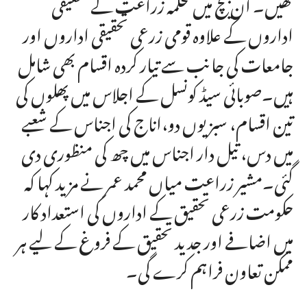
تھیں۔ ان بیچ میں محکمہ زراعت کے تحقیقی
اداروں کے علاوہ قومی زرعی تحقیقی اداروں اور
جامعات کی جانب سے تیار کردہ اقسام بھی شامل
ہیں۔صوبائی سیڈ کونسل کے اجلاس میں پھلوں کی
تین اقسام، سبزیوں دو،اناج کی اجناس کے شعبے
میں دس، تیل دار اجناس میں چھ کی منظوری دی
گئی۔مشیر زراعت میاں محمد عمر نے مزید کہا کہ
حکومت زرعی تحقیق کے اداروں کی استعداد کار
میں اضافے اور جدید تحقیق کے فروغ کے لیے ہر
ممکن تعاون فراہم کرے گی۔