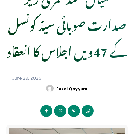
صدارت صوبائی سیڈ کونسل
کے 47ویں اجلاس کا انعقاد
June 29, 2026
Fazal Qayyum