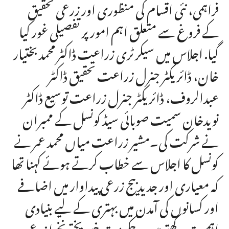
فراہمی، نئی اقسام کی منظوری اور زرعی تحقیق
کے فروغ سے متعلق اہم امور پر تفصیلی غور کیا
گیا. اجلاس میں سیکرٹری زراعت ڈاکٹر محمد بختیار
خان، ڈائریکٹر جنرل زراعت تحقیق ڈاکٹر
عبدالروف، ڈائریکٹر جنرل زراعت توسیع ڈاکٹر
نویدخان سمیت صوبائی سیڈ کونسل کے ممبران
نے شرکت کی۔مشیر زراعت میاں محمد عمر نے
کونسل کا اجلاس سے خطاب کرتے ہوئے کہنا تھا
کہ معیاری اور جدید بیج زرعی پیداوار میں اضافے
اور کسانوں کی آمدن میں بہتری کے لیے بنیادی
اہمیت رکھتے ہیں۔ حکومت خیبر پختونخوا زرعی