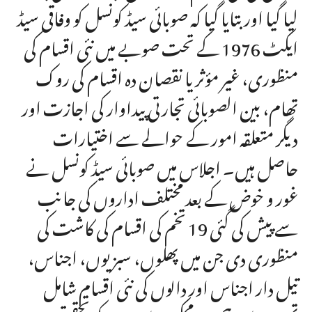
لیا گیا اور بتایا گیا کہ صوبائی سیڈ کونسل کو وفاقی سیڈ
ایکٹ 1976 کے تحت صوبے میں نئی اقسام کی
منظوری، غیر مؤثر یا نقصان دہ اقسام کی روک
تھام، بین الصوبائی تجارتی پیداوار کی اجازت اور
دیگر متعلقہ امور کے حوالے سے اختیارات
حاصل ہیں۔ اجلاس میں صوبائی سیڈ کونسل نے
غور و خوض کے بعد مختلف اداروں کی جانب
سے پیش کی گئی 19 تخم کی اقسام کی کاشت کی
منظوری دی جن میں پھلوں، سبزیوں، اجناس،
تیل دار اجناس اور دالوں کی نئی اقسام شامل