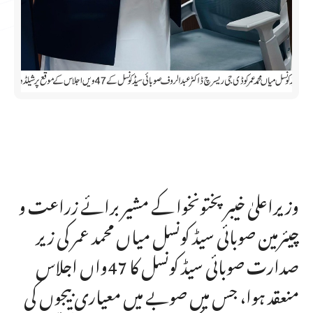
وزیراعلیٰ خیبر پختونخوا کے مشیر برائے زراعت و
چیئرمین صوبائی سیڈ کونسل میاں محمد عمر کی زیر
صدارت صوبائی سیڈ کونسل کا 47واں اجلاس
منعقد ہوا، جس میں صوبے میں معیاری بیجوں کی