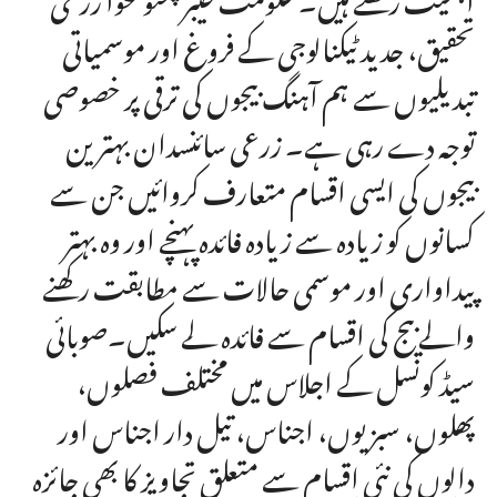
تحقیق، جدید ٹیکنالوجی کے فروغ اور موسمیاتی
تبدیلیوں سے ہم آہنگ بیجوں کی ترقی پر خصوصی
توجہ دے رہی ہے۔ زرعی سائنسدان بہترین
بیجوں کی ایسی اقسام متعارف کروائیں جن سے
کسانوں کو زیادہ سے زیادہ فائدہ پہنچے اور وہ بہتر
پیداواری اور موسمی حالات سے مطابقت رکھنے
والے بیج کی اقسام سے فائدہ لے سکیں۔صوبائی
سیڈ کونسل کے اجلاس میں مختلف فصلوں،
پھلوں، سبزیوں، اجناس، تیل دار اجناس اور
دالوں کی نئی اقسام سے متعلق تجاویز کا بھی جائزہ