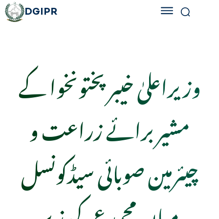
DGIPR
وزیراعلیٰ خیبر پختونخوا کے
مشیر برائے زراعت و
چیئرمین صوبائی سیڈکونسل
میاں محمد عمر کی زیر