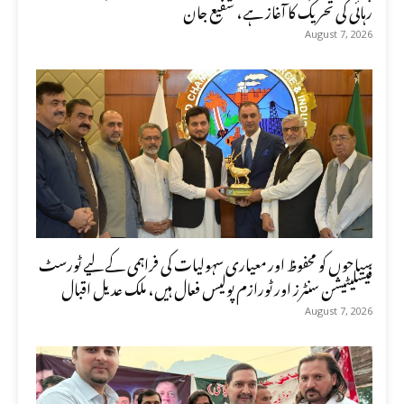
رہائی کی تحریک کا آغاز ہے، شفیع جان
August 7, 2026
سیاحوں کو محفوظ اور معیاری سہولیات کی فراہمی کے لیے ٹورسٹ
فیسلیٹیشن سنٹرز اور ٹورازم پولیس فعال ہیں، ملک عدیل اقبال
August 7, 2026