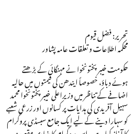
تحریر: فضل قیوم
محکمہ اطلاعات و تعلقات عامہ پشاور
حکومت خیبر پختونخوا نے مہنگائی کے بڑھتے
ہوئے دباؤ، خصوصاً ایندھن کی قیمتوں میں حالیہ
اضافے کے تناظر میں وزیراعلی خیبرپختونخوا محمد
سہیل آفریدی کی ہدایات پر کسانوں اور زرعی شعبے
کو سہارا دینے کے لیے ایک جامع سبسڈی پروگرام
کا آغاز کیا ہے۔ اس پروگرام کا بنیادی مقصد نہ