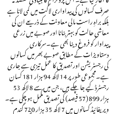
صرف کسانوں کی پیداواری لاگت میں کمی لانا ہے
بلکہ براہِ راست مالی معاونت کے ذریعے ان کی
معاشی حالت کو بہتر بنانا اور صوبے میں زرعی
پیداوار کو فروغ دینا بھی ہے۔سرکاری
دستاویزات کے مطابق صوبے بھر میں کسانوں
کی رجسٹریشن اور تصدیق کا عمل تیزی سے جاری
ہے۔مجموعی طور پر 14 لاکھ 94 ہزار 181 کسان
رجسٹرڈ کیے جا چکے ہیں، جن میں سے 8 لاکھ 53
ہزار 899 (57 فیصد) کی تصدیق مکمل ہو چکی ہے۔
ویریفائیڈ کسانوں میں 7 لاکھ 35 ہزار 720 گندم