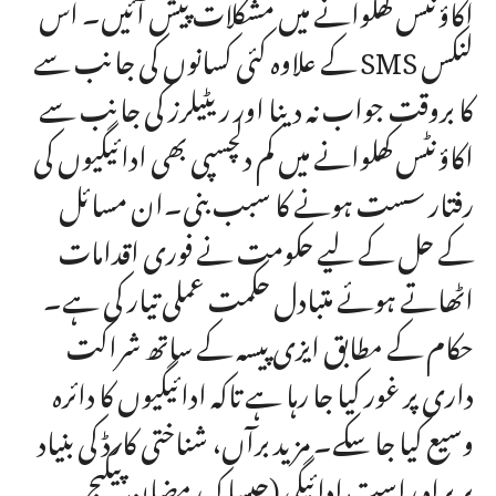
اکاؤنٹس کھلوانے میں مشکلات پیش آئیں۔ اس
کے علاوہ کئی کسانوں کی جانب سے SMS لنکس
کا بروقت جواب نہ دینا اور ریٹیلرز کی جانب سے
اکاؤنٹس کھلوانے میں کم دلچسپی بھی ادائیگیوں کی
رفتار سست ہونے کا سبب بنی۔ان مسائل
کے حل کے لیے حکومت نے فوری اقدامات
اٹھاتے ہوئے متبادل حکمت عملی تیار کی ہے۔
حکام کے مطابق ایزی پیسہ کے ساتھ شراکت
داری پر غور کیا جا رہا ہے تاکہ ادائیگیوں کا دائرہ
وسیع کیا جا سکے۔ مزید برآں، شناختی کارڈ کی بنیاد
پر براہِ راست ادائیگی (جیسا کہ رمضان پیکیج