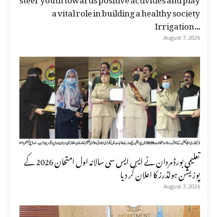
a vital role in building a healthy society
Irrigation...
August 7, 2026
تعلیمی بورڈ مردان نے ایس ایس سی سالانہ اول امتحان 2026 کے
پوزیشن ہولڈرز کا اعلان کر دیا
August 7, 2026