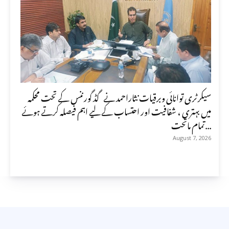
سیکرٹری توانائی وبرقیات نثاراحمد نے گڈ گورننس کے تحت محکمہ
میں بہتری ، شفافیت اور احتساب کے لیے اہم فیصلہ کرتے ہوئے
تمام ماتحت...
August 7, 2026