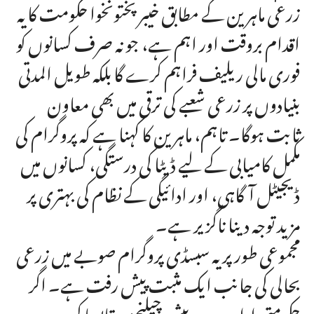
زرعی ماہرین کے مطابق خیبر پختونخوا حکومت کا یہ
اقدام بروقت اور اہم ہے، جو نہ صرف کسانوں کو
فوری مالی ریلیف فراہم کرے گا بلکہ طویل المدتی
بنیادوں پر زرعی شعبے کی ترقی میں بھی معاون
ثابت ہوگا۔ تاہم، ماہرین کا کہنا ہے کہ پروگرام کی
مکمل کامیابی کے لیے ڈیٹا کی درستگی، کسانوں میں
ڈیجیٹل آگاہی، اور ادائیگی کے نظام کی بہتری پر
مزید توجہ دینا ناگزیر ہے۔
مجموعی طور پر یہ سبسڈی پروگرام صوبے میں زرعی
بحالی کی جانب ایک مثبت پیش رفت ہے۔ اگر
حکومتی ادارے درپیش چیلنجز پر قابو پا کر