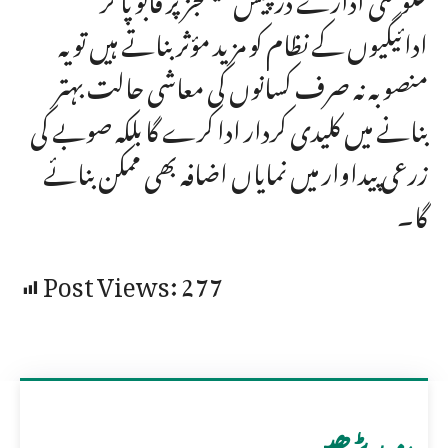
ادائیگیوں کے نظام کو مزید مؤثر بناتے ہیں تو یہ
منصوبہ نہ صرف کسانوں کی معاشی حالت بہتر
بنانے میں کلیدی کردار ادا کرے گا بلکہ صوبے کی
زرعی پیداوار میں نمایاں اضافہ بھی ممکن بنائے
گا۔
Post Views:
277
مزید پڑھیں