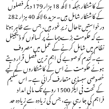
کے کاشتکار جبکہ 1 لاکھ 18 ہزار 179 دیگر فصلوں
کے کاشتکار شامل ہیں۔ مزید 6 لاکھ 40 ہزار 282
درخواستیں تاحال زیرِ غور ہیں، جس سے ظاہر ہوتا
ہے کہ حکومت بڑے پیمانے پر کسانوں کو ڈیجیٹل
نظام میں شامل کرنے کے عمل میں مصروف
ہے۔گندم کو صوبے کی اہم ترین فصل قرار دیتے
ہوئے حکومت نے اس کے کاشتکاروں کے لیے
خصوصی سبسڈی متعارف کرائی ہے۔ اس سکیم
کے تحت فی ایکڑ 1500 روپے تک مالی امداد
فراہم کی جا رہی ہے، جس کی زیادہ سے زیادہ حد