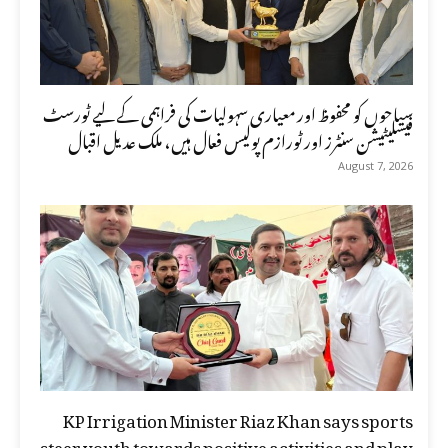
سیاحوں کو محفوظ اور معیاری سہولیات کی فراہمی کے لیے ٹورسٹ
فیسلیٹیشن سنٹرز اور ٹورازم پولیس فعال ہیں، ملک عدیل اقبال
August 7, 2026
KP Irrigation Minister Riaz Khan says sports
steer youth towards positive activities and play