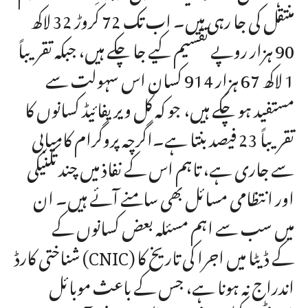
منتقل کی جا رہی ہیں۔ اب تک 72 کروڑ 32 لاکھ
90 ہزار روپے تقسیم کیے جا چکے ہیں، جبکہ تقریباً
1 لاکھ 67 ہزار 914 کسان اس سہولت سے
مستفید ہو چکے ہیں، جو کہ کل ویریفائیڈ کسانوں کا
تقریباً 23 فیصد بنتا ہے۔اگرچہ پروگرام کامیابی
سے جاری ہے، تاہم اس کے نفاذ میں چند تکنیکی
اور انتظامی مسائل بھی سامنے آئے ہیں۔ ان
میں سب سے اہم مسئلہ بعض کسانوں کے
شناختی کارڈ (CNIC) کے ڈیٹا میں اجرا کی تاریخ کا
اندراج نہ ہونا ہے، جس کے باعث موبائل