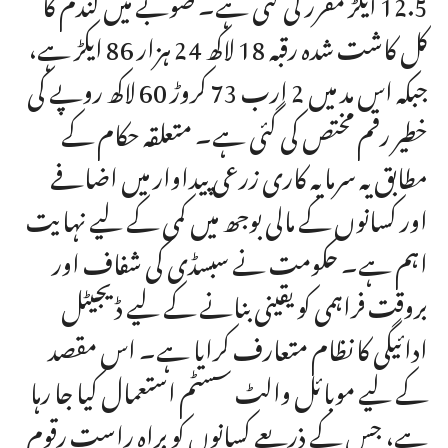
12.5 ایکڑ مقرر کی گئی ہے۔ صوبے میں گندم کا
کل کاشت شدہ رقبہ 18 لاکھ 24 ہزار 86 ایکڑ ہے،
جبکہ اس مد میں 2 ارب 73 کروڑ 60 لاکھ روپے کی
خطیر رقم مختص کی گئی ہے۔ متعلقہ حکام کے
مطابق یہ سرمایہ کاری زرعی پیداوار میں اضافے
اور کسانوں کے مالی بوجھ میں کمی کے لیے نہایت
اہم ہے۔ حکومت نے سبسڈی کی شفاف اور
بروقت فراہمی کو یقینی بنانے کے لیے ڈیجیٹل
ادائیگی کا نظام متعارف کرایا ہے۔ اس مقصد
کے لیے موبائل والٹ سسٹم استعمال کیا جا رہا
ہے، جس کے ذریعے کسانوں کو براہِ راست رقوم