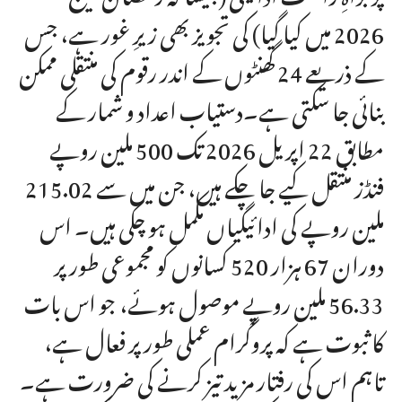
2026 میں کیا گیا) کی تجویز بھی زیرِ غور ہے، جس
کے ذریعے 24 گھنٹوں کے اندر رقوم کی منتقلی ممکن
بنائی جا سکتی ہے۔دستیاب اعداد و شمار کے
مطابق 22 اپریل 2026 تک 500 ملین روپے
فنڈز منتقل کیے جا چکے ہیں، جن میں سے 215.02
ملین روپے کی ادائیگیاں مکمل ہو چکی ہیں۔ اس
دوران 67 ہزار 520 کسانوں کو مجموعی طور پر
56.33 ملین روپے موصول ہوئے، جو اس بات
کا ثبوت ہے کہ پروگرام عملی طور پر فعال ہے،
تاہم اس کی رفتار مزید تیز کرنے کی ضرورت ہے۔