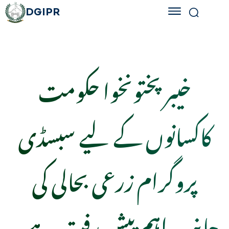
DGIPR
خیبر پختونخوا حکومت
کاکسانوں کے لیے سبسڈی
پروگرام زرعی بحالی کی
جانب اہم پیش رفت ہے۔