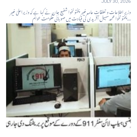
JULY 30, 2026
وزیر اطلاعات و تعلقات عامہ خیبر پختونخوا شفیع جان نے کہا ہے کہ وزیراعلیٰ خیبر
پختونخوا محمدسہیل آفریدی کی قیادت میں صوبائی حکومت عوام...