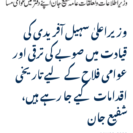
وزیراعلیٰ سہیل آفریدی کی
قیادت میں صوبے کی ترقی اور
عوامی فلاح کے لیے تاریخی
اقدامات کیے جا رہے ہیں،
شفیع جان