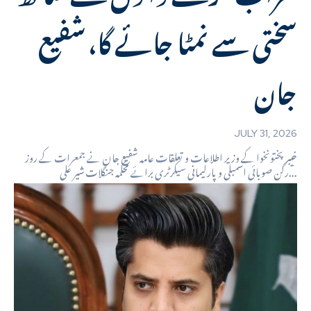
سختی سے نمٹا جائے گا، شفیع
جان
JULY 31, 2026
خیبرپختونخوا کے وزیر اطلاعات و تعلقات عامہ شفیع جان نے جمعرات کے روز
رکن صوبائی اسمبلی و پارلیمانی سیکرٹری برائے محکمہ جنگلات شیر علی...