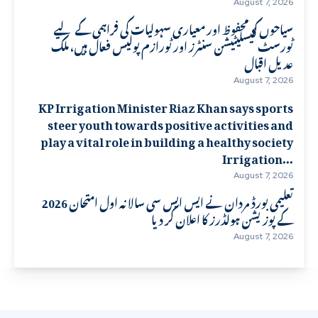
August 7, 2026
سیاحوں کو محفوظ اور معیاری سہولیات کی فراہمی کے لیے
ٹورسٹ فیسلیٹیشن سنٹرز اور ٹورازم پولیس فعال ہیں، ملک
عدیل اقبال
August 7, 2026
KP Irrigation Minister Riaz Khan says sports
steer youth towards positive activities and
play a vital role in building a healthy society
Irrigation...
August 7, 2026
تعلیمی بورڈ مردان نے ایس ایس سی سالانہ اول امتحان 2026
کے پوزیشن ہولڈرز کا اعلان کر دیا
August 7, 2026