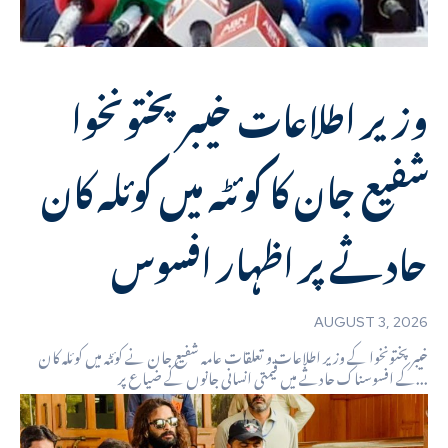
وزیر اطلاعات خیبرپختونخوا
شفیع جان کا کوئٹہ میں کوئلہ کان
حادثے پر اظہار افسوس
AUGUST 3, 2026
خیبرپختونخوا کے وزیر اطلاعات و تعلقات عامہ شفیع جان نے کوئٹہ میں کوئلہ کان
کے افسوسناک حادثے میں قیمتی انسانی جانوں کے ضیاع پر...