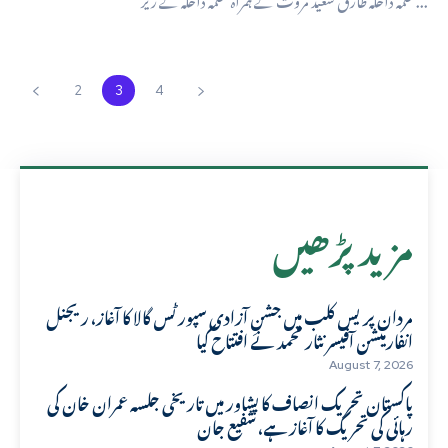
2
3
4
مزید پڑھیں
مردان پریس کلب میں جشنِ آزادی سپورٹس گالا کا آغاز، ریجنل
انفارمیشن آفیسر نثار محمد نے افتتاح کیا
August 7, 2026
پاکستان تحریک انصاف کا پشاور میں تاریخی جلسہ عمران خان کی
رہائی کی تحریک کا آغاز ہے، شفیع جان