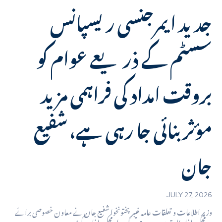
جدید ایمرجنسی ریسپانس
سسٹم کے ذریعے عوام کو
بروقت امداد کی فراہمی مزید
مؤثر بنائی جا رہی ہے، شفیع
جان
JULY 27, 2026
وزیر اطلاعات و تعلقات عامہ خیبر پختونخوا شفیع جان نے معاون خصوصی برائے
محکمہ داخلہ طارق سعید مروت کے ہمراہ محکمہ داخلہ کے زیر...