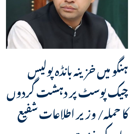
ہنگو میں خزینہ بانڈہ پولیس
چیک پوسٹ پر دہشت گردوں
کا حملہ/ وزیر اطلاعات شفیع
جان کی مذمت