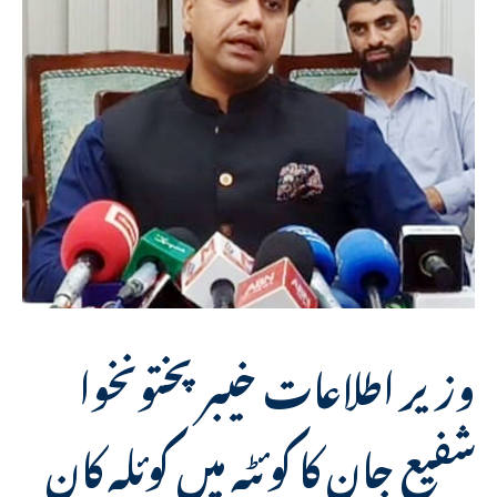
وزیر اطلاعات خیبرپختونخوا
شفیع جان کا کوئٹہ میں کوئلہ کان