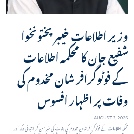
وزیر اطلاعات خیبرپختونخوا
شفیع جان کا محکمہ اطلاعات
کے فوٹوگرافر شان مخدوم کی
وفات پر اظہار افسوس
AUGUST 3, 2026
محکمہ اطلاعات کے فوٹوگرافر شان مخدوم کی وفات کی خبر سن کر انتہائی دکھ اور
افسوس ہوا۔ مرحوم ایک باصلاحیت، فرض شناس اور انتہائی...