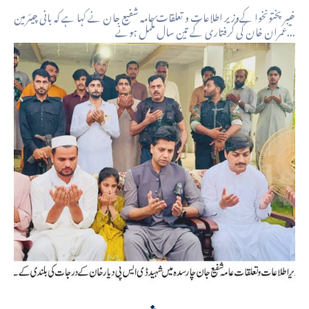
خیبر پختونخوا کےوزیر اطلاعات و تعلقات عامہ شفیع جان نے کہا ہے کہ بانی چیئرمین
عمران خان کی گرفتاری کے تین سال مکمل ہونے...