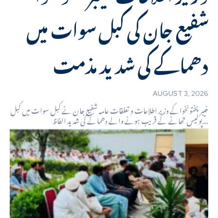
شفیع جان کی کبل سوات میں
دھماکے کی شدید مذمت
AUGUST 3, 2026
خیبر پختونخواکے وزیر اطلاعات و تعلقات عامہ شفیع جان نے کبل سوات میں کبل
پولیس تھانے کے قریب ہونے والے دھماکے کی شدید الفاظ...