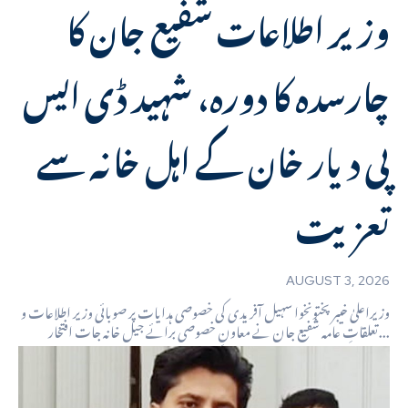
وزیر اطلاعات شفیع جان کا
چارسدہ کا دورہ، شہید ڈی ایس
پی دیار خان کے اہل خانہ سے
تعزیت
AUGUST 3, 2026
وزیراعلیٰ خیبرپختونخوا سہیل آفریدی کی خصوصی ہدایات پر صوبائی وزیر اطلاعات و
تعلقاتِ عامہ شفیع جان نے معاونِ خصوصی برائے جیل خانہ جات افتخار...