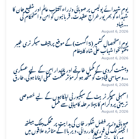
یومِ شہدائے پولیس پر صوبائی وزراء آفتاب عالم اور شفیع جان کا
شہداء کو بھرپور خراجِ عقیدت، قربانیوں کو امن و استحکام کی
بنیاد...
August 6, 2026
یومِ استحصالِ کشمیر (5 اگست) کے موقع پرچیف سیکرٹری خیبر
پختونخوا شہاب علی شاہ کا پیغام
August 6, 2026
دہشت گردی کے مکمل خاتمے اور پائیدار امن کے لیے عسکری
و سیاسی قیادت کو متحد ہو کر مؤثر حکمت عملی اپنانا ہوگی، طارق...
August 6, 2026
اسمبلی سیکرٹریٹ کے سیکیورٹی اہلکاروں کے لیے خصوصی
تربیتی پروگرام کا پہلا مرحلہ کامیابی سے مکمل
August 6, 2026
صوبائی وزیر فضل شکور خان کی ہدایت پر محکمہ پبلک ہیلتھ
انجینئرنگ کی فوری کارروائی، دیر بالا کے متاثرہ علاقوں میں
موبائل واٹر ٹیسٹنگ...