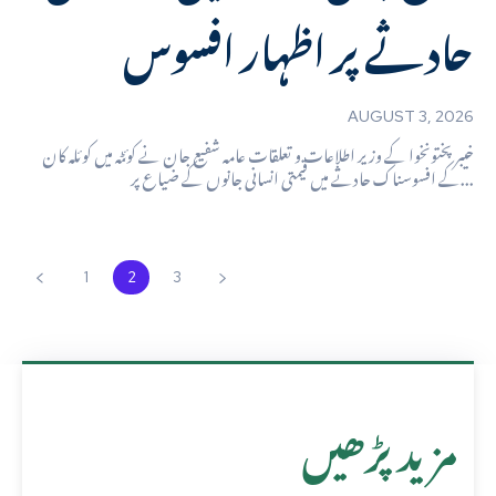
حادثے پر اظہار افسوس
AUGUST 3, 2026
خیبرپختونخوا کے وزیر اطلاعات و تعلقات عامہ شفیع جان نے کوئٹہ میں کوئلہ کان
کے افسوسناک حادثے میں قیمتی انسانی جانوں کے ضیاع پر...
1
2
3
مزید پڑھیں