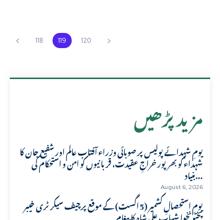
118
119
120
مزید پڑھیں
یومِ شہدائے پولیس پر صوبائی وزراء آفتاب عالم اور شفیع جان کا
شہداء کو بھرپور خراجِ عقیدت، قربانیوں کو امن و استحکام کی
بنیاد...
August 6, 2026
یومِ استحصالِ کشمیر (5 اگست) کے موقع پرچیف سیکرٹری خیبر
پختونخوا شہاب علی شاہ کا پیغام