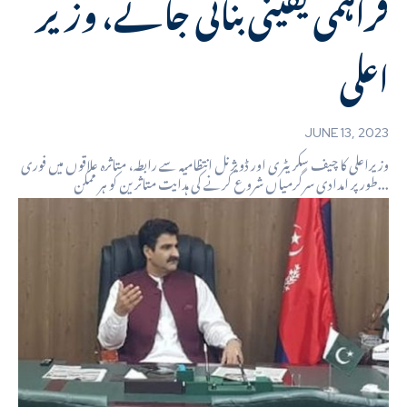
فراہمی یقینی بنائی جائے، وزیر
اعلی
JUNE 13, 2023
وزیراعلی کا چیف سکریٹری اور ڈویژنل انتظامیہ سے رابطہ، متاثرہ علاقوں میں فوری
طور پر امدادی سرگرمیاں شروع کرنے کی ہدایت متاثرین کو ہر ممکن...