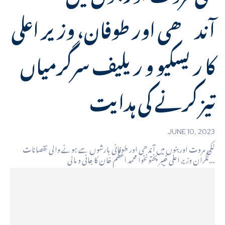
آندھی اور طوفان، وزیر اعلی
کا ریسکیو و ریلیف سرگرمیاں
تیز کرنے کی ہدایت
JUNE 10, 2023
لکی مروت اور بنوں میں آندھی اور طوفانی بارشوں سے ہونے والی نقصانات
نگران وزیر اعلی خیبر پختونخوا محمد اعظم خان کا جانی و مالی...