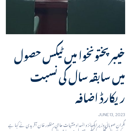
خیبر پختونخوا میں ٹیکس حصول
میں سابقہ سال کی نسبت
ریکارڈ اضافہ
JUNE 13, 2023
نگران صوبائی وزیر ایکسائز و انسداد منشیات حاجی منظور خان آفریدی نے کہا ہے
کہ امسال محکمہ کے ٹیکس حصول میں سابقہ سال کی...