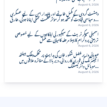
August 6, 2026
دہشت گردی کے مکمل خاتمے اور پائیدار امن کے لیے عسکری
و سیاسی قیادت کو متحد ہو کر مؤثر حکمت عملی اپنانا ہوگی، طارق...
August 6, 2026
اسمبلی سیکرٹریٹ کے سیکیورٹی اہلکاروں کے لیے خصوصی
تربیتی پروگرام کا پہلا مرحلہ کامیابی سے مکمل
August 6, 2026
صوبائی وزیر فضل شکور خان کی ہدایت پر محکمہ پبلک ہیلتھ
انجینئرنگ کی فوری کارروائی، دیر بالا کے متاثرہ علاقوں میں
موبائل واٹر ٹیسٹنگ...
August 6, 2026