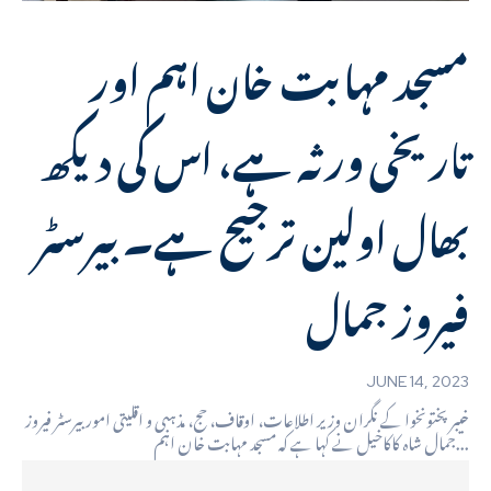
مسجد مہابت خان اہم اور
تاریخی ورثہ ہے، اس کی دیکھ
بھال اولین ترجیح ہے۔ بیرسٹر
فیروز جمال
JUNE 14, 2023
خیبرپختونخوا کے نگران وزیر اطلاعات، اوقاف، حج، مذہبی و اقلیتی امور بیرسٹر فیروز
جمال شاہ کاکاخیل نے کہا ہے کہ مسجد مہابت خان اہم...