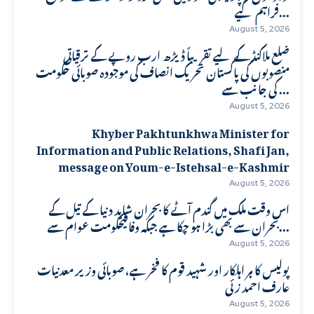
فراہم کیے...
August 5, 2026
ضلع ملاکنڈ کے لیے تقریباً ڈیڑھ ارب روپے کے ترقیاتی
منصوبوں کی پاکستان تحریک انصاف کی موجودہ صوبائی حکومت
کی جانب سے ...
August 5, 2026
Khyber Pakhtunkhwa Minister for
Information and Public Relations, Shafi Jan,
message on Youm-e-Istehsal-e-Kashmir
August 5, 2026
اس وقت ملک میں گندم آٹے کا بحران شاید دنیا کے تیل کے
بحران سے بھی بڑا ہو چکا ہے جبکہ وفاقیحکومت عوام سے...
August 5, 2026
پولیس کا ہر اہلکار اور شہید قوم کا فخر ہے، صوبائی وزیر معدنیات
عارف احمد زئی
August 5, 2026