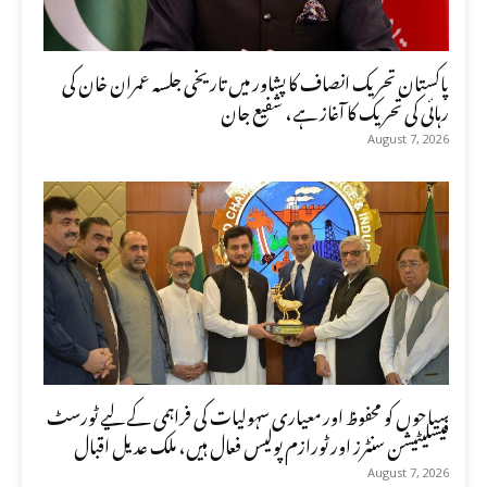
پاکستان تحریک انصاف کا پشاور میں تاریخی جلسہ عمران خان کی
رہائی کی تحریک کا آغاز ہے، شفیع جان
August 7, 2026
سیاحوں کو محفوظ اور معیاری سہولیات کی فراہمی کے لیے ٹورسٹ
فیسلیٹیشن سنٹرز اور ٹورازم پولیس فعال ہیں، ملک عدیل اقبال
August 7, 2026