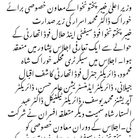
وزیر اعلیٰ خیبرپختونخوا کےمعاون خصوصی برائے
خوراک ڈاکٹر محمد اسرار کی زیر صدارت
خیبرپختونخوا فوڈ سیفٹی اینڈ حلال فوڈ اتھارٹی کے
حوالے سے ایک تعارفی اجلاس پشاور میں منعقد
ہوا۔ اجلاس میں سیکرٹری محکمہ خوراک شاہ
محمود، ڈائریکٹر جنرل فوڈ اتھارٹی کاشف اقبال
جیلانی، ڈائریکٹر ایڈمنسٹریشن عامر حسن، ڈائریکٹر
آپریشنز محمد یوسف، ڈائریکٹر ٹیکنیکل ڈاکٹر عبد
الستار شاہ سمیت دیگر متعلقہ افسران نے شرکت
کی۔اجلاس کے دوران معاون خصوصی کو