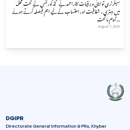
سیکرٹری توانائی وبرقیات نثاراحمد نے گڈ گورننس کے تحت محکمہ
میں بہتری ، شفافیت اور احتساب کے لیے اہم فیصلہ کرتے ہوئے
تمام ماتحت...
August 7, 2026
DGIPR
Directorate General Information & PRs, Khyber