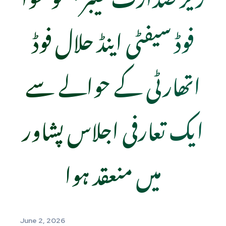
فوڈ سیفٹی اینڈ حلال فوڈ
اتھارٹی کے حوالے سے
ایک تعارفی اجلاس پشاور
میں منعقد ہوا
June 2, 2026