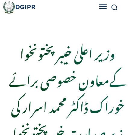
DGIPR
وزیر اعلیٰ خیبرپختونخوا
کےمعاون خصوصی برائے
خوراک ڈاکٹر محمد اسرار کی
زیر صدارت خیبرپختونخوا