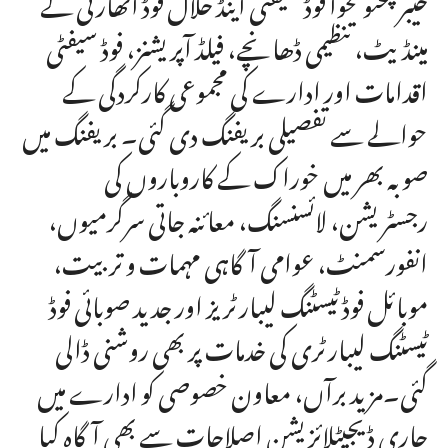
خیبرپختونخوا فوڈ سیفٹی اینڈ حلال فوڈ اتھارٹی کے
مینڈیٹ، تنظیمی ڈھانچے، فیلڈ آپریشنز، فوڈ سیفٹی
اقدامات اور ادارے کی مجموعی کارکردگی کے
حوالے سے تفصیلی بریفنگ دی گئی۔ بریفنگ میں
صوبہ بھر میں خوراک کے کاروباروں کی
رجسٹریشن، لائسنسنگ، معائنہ جاتی سرگرمیوں،
انفورسمنٹ، عوامی آگاہی مہمات و تربیت،
موبائل فوڈ ٹیسٹنگ لیبارٹریز اور جدید صوبائی فوڈ
ٹیسٹنگ لیبارٹری کی خدمات پر بھی روشنی ڈالی
گئی۔مزید برآں، معاون خصوصی کو ادارے میں
جاری ڈیجیٹلائزیشن اصلاحات سے بھی آگاہ کیا