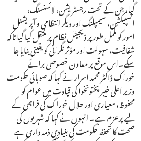
گیا، جن کے تحت رجسٹریشن، لائسنسنگ،
انسپیکشن، سیمپلنگ اور دیگر انتظامی و آپریشنل
امور کو مکمل طور پر ڈیجیٹل نظام پر منتقل کیا گیا تاکہ
شفافیت، سہولت اور مؤثر نگرانی کو یقینی بنایا جا
سکے۔اس موقع پر معاون خصوصی برائے
خوراک ڈاکٹر محمد اسرار نے کہا کہ صوبائی حکومت
وزیر اعلیٰ خیبرپختونخوا کی قیادت میں عوام کو
محفوظ، معیاری اور حلال خوراک کی فراہمی کے
لیے پرعزم ہے۔ انہوں نے کہا کہ شہریوں کی
صحت کا تحفظ حکومت کی بنیادی ذمہ داری ہے