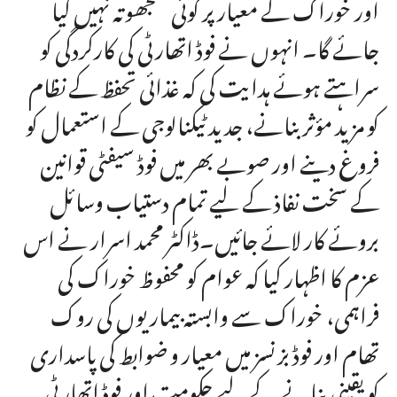
اور خوراک کے معیار پر کوئی سمجھوتہ نہیں کیا
جائے گا۔ انہوں نے فوڈ اتھارٹی کی کارکردگی کو
سراہتے ہوئے ہدایت کی کہ غذائی تحفظ کے نظام
کو مزید مؤثر بنانے، جدید ٹیکنالوجی کے استعمال کو
فروغ دینے اور صوبے بھر میں فوڈ سیفٹی قوانین
کے سخت نفاذ کے لیے تمام دستیاب وسائل
بروئے کار لائے جائیں۔ڈاکٹر محمد اسرار نے اس
عزم کا اظہار کیا کہ عوام کو محفوظ خوراک کی
فراہمی، خوراک سے وابستہ بیماریوں کی روک
تھام اور فوڈ بزنسز میں معیار و ضوابط کی پاسداری
کو یقینی بنانے کے لیے حکومت اور فوڈ اتھارٹی