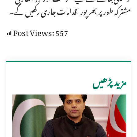
مشترکہ طور پر بھرپور اقدامات جاری رکھیں گے۔
Post Views:
557
مزید پڑھیں