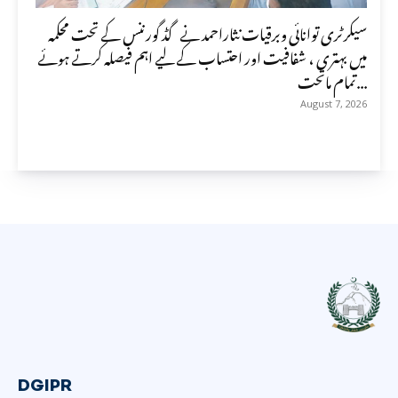
سیکرٹری توانائی وبرقیات نثاراحمد نے گڈ گورننس کے تحت محکمہ
میں بہتری ، شفافیت اور احتساب کے لیے اہم فیصلہ کرتے ہوئے
تمام ماتحت...
August 7, 2026
DGIPR