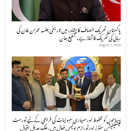
پاکستان تحریک انصاف کا پشاور میں تاریخی جلسہ عمران خان کی
رہائی کی تحریک کا آغاز ہے، شفیع جان
August 7, 2026
سیاحوں کو محفوظ اور معیاری سہولیات کی فراہمی کے لیے ٹورسٹ
فیسلیٹیشن سنٹرز اور ٹورازم پولیس فعال ہیں، ملک عدیل اقبال