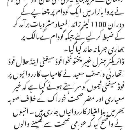
نے پروا بازار میں ایک گودام پر چھاپے کے
دوران 1100 لیٹر زائد المعیاد مشروبات برآمد کر
کے ضبط کر لیے گئے جبکہ گودام کے مالک پر
بھاری جرمانہ عائد کیا گیا۔
ڈائریکٹر جنرل خیبرپختونخوا فوڈ سیفٹی اینڈ حلال فوڈ
اتھارٹی واصف سعید نے کامیاب کارروائیوں پر
فوڈ سیفٹی ٹیموں کو سراہتے ہوئے کہا ہے کہ غیر
معیاری اور مضر صحت خوراک کے خلاف صوبہ
بھر میں بلا امتیاز کارروائیاں جاری ہیں۔ انہوں
نے واضح کیا کہ عوامی صحت سے کھیلنے والوں