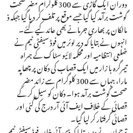
دوران ایک گاڑی سے 300 کلوگرام مضر صحت
گوشت برآمد کیا گیا جسے موقع پر تلف کر دیا گیا جبکہ ذ
مالکان پر بھاری جرمانے بھی عائد کیے گئے۔
انہوں نے بتایا کہ دیر لوئر میں فوڈ سیفٹی ٹیم نے
ضلعی انتظامیہ اور محکمہ لائیو سٹاک کے ہمراہ
تیمرگرہ با زار میں ایک قصاب کی دکان پر چھاپہ
مارا، جہاں سے 300 کلوگرام سے زائد مضر
صحت گوشت برآمد ہوا۔ دکان کو سیل کر کے
قصائی کے خلاف ایف آئی آر درج کی گئی اور
قصائی گرفتار کر لیا گیا۔
ترجمان نے مزید بتایا کہ ڈی آئی خان فوڈ سیفٹی ٹیم