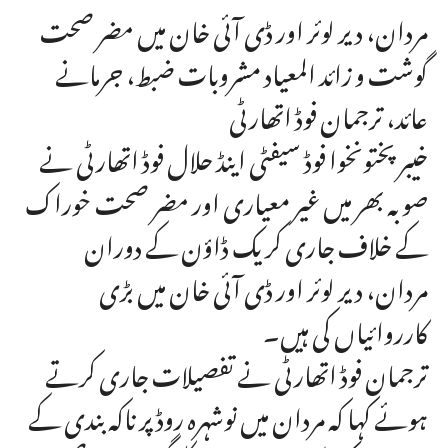
مردان، دیر لوئر اور ڈی آئی خان میں مضر صحت
گوشت و زائد المعیاد مشروبات ضبط، جرمانے
عائد، ترجمان فوڈ اتھارٹی
خیبرپختونخوا فوڈ سیفٹی اینڈ حلال فوڈ اتھارٹی نے
صوبہ بھر میں غیر معیاری اور مضر صحت خوراک
کے خلاف جاری کریک ڈاؤن کے دوران
مردان، دیر لوئر اور ڈی آئی خان میں بڑی
کارروائیاں کی ہیں۔
ترجمان فوڈ اتھارٹی نے تفصیلات جاری کرتے
ہوئے کہا کہ مردان میں نوشہرہ روڈ پر ناکہ بندی کے