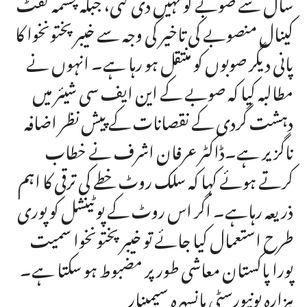
سال سے صوبے کو نہیں دی گئی، جبکہ چشمہ لفٹ
کینال منصوبے کی تاخیر کی وجہ سے خیبر پختونخوا کا
پانی دیگر صوبوں کو منتقل ہو رہا ہے۔ انہوں نے
مطالبہ کیا کہ صوبے کے این ایف سی شیئر میں
دہشت گردی کے نقصانات کے پیش نظر اضافہ
ناگزیر ہے۔ڈاکٹر عرفان اشرف نے خطاب
کرتے ہوئے کہا کہ سلک روٹ خطے کی ترقی کا اہم
ذریعہ رہاہے۔ اگر اس روٹ کے پوٹینشل کو پوری
طرح استعمال کیا جائے تو خیبر پختونخوا سمیت
پورا پاکستان معاشی طور پر مضبوط ہو سکتا ہے۔
ہزارہ یونیورسٹی مانسہرہ سیمینار