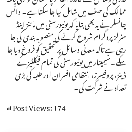
ممالک کی صف میں شامل کیا جا سکتا ہے۔ وائس
چانسلر نے یہ بھی بتایا کہ یونیورسٹی میں مائنز اینڈ
منرلز پروگرام شروع کرنے کی منصوبہ بندی کی جا
رہی ہے تاکہ معدنی وسائل پر تحقیق کو فروغ دیا جا
سکے۔سیمینار میں یونیورسٹی کی تمام فیکلٹیز کے
ڈینز، پروفیسرز، انتظامی افسران اور طلبہ کی بڑی
تعداد نے شرکت کی۔
Post Views:
174