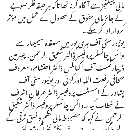
مالی چیلنجز سے آگاہ کرنا تھا تاکہ ہر طبقہ فکر صوبے
کے جائز مالی حقوق کے حصول کے عمل میں مؤثر
کردار ادا کر سکے۔
یونیورسٹی آف ہری پور میں منعقدہ سیمینار سے
وائس چانسلر پروفیسر ڈاکٹر شفیق الرحمن، چیئرمین
ڈیپارٹمنٹ آف اکنامکس ڈاکٹر احتشام، معروف
صحافی رفعت اللہ اورکزئی اور یونیورسٹی آف
پشاور کے اسسٹنٹ پروفیسر ڈاکٹر عرفان اشرف
نے خطاب کیا۔وائس چانسلر پروفیسر ڈاکٹر شفیق
الرحمن نے کہا کہ مضبوط مالی نظم و نسق ترقی کے
لیے ناگزیر ہے۔ صوبہ خیبر پختونخوا گزشتہ کئی