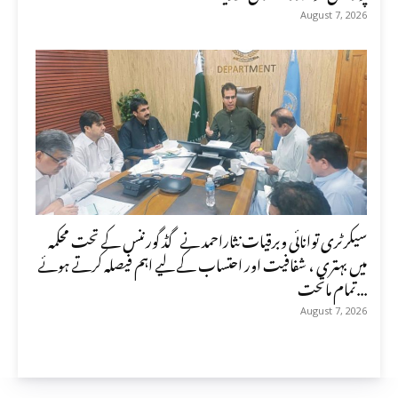
August 7, 2026
سیکرٹری توانائی وبرقیات نثاراحمد نے گڈ گورننس کے تحت محکمہ
میں بہتری ، شفافیت اور احتساب کے لیے اہم فیصلہ کرتے ہوئے
تمام ماتحت...
August 7, 2026