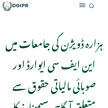
DGIPR
ہزارہ ڈویژن کی جامعات میں
این ایف سی ایوارڈ اور
صوبائی مالیاتی حقوق سے
متعلق آگاہی سیمینارز کا