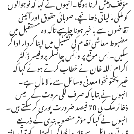
مؤقف پیش کرنا ہوگا۔انہوں نے کہا کہ نوجوانوں
کو ملکی مالیاتی ڈھانچے، صوبائی حقوق اور آئینی
تقاضوں سے باخبر ہونا چاہیے تاکہ وہ مستقبل میں
مضبوط معاشی نظام کی تشکیل میں اپنا کردار ادا کر
سکیں۔اس موقع پر وائس چانسلر پروفیسر ڈاکٹر
اکرام اللہ خان نے خطاب کرتے ہوئے کہا کہ
خیبر پختونخوا معدنی وسائل سے مالا مال ہے۔
انہوں نے بتایا کہ صرف لکی مروت کے گیس
ذخائر ملک کی 70 فیصد ضرورت پوری کر سکتے ہیں۔
انہوں نے کہا کہ مؤثر منصوبہ بندی کے ذریعے
قدرتی وسائل سے فائدہ اٹھا کر پاکستان کو ترقی یافتہ