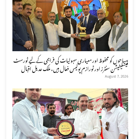
سیاحوں کو محفوظ اور معیاری سہولیات کی فراہمی کے لیے ٹورسٹ
فیسلیٹیشن سنٹرز اور ٹورازم پولیس فعال ہیں، ملک عدیل اقبال
August 7, 2026