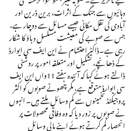
دہائیوں سے جنگ کے اثرات، برین ڈرین اور
آبادی کی نقل مکانی جیسے مسائل سے دوچار ہے،
جس سے صوبے کی معیشت مسلسل دباؤ کا شکار
رہی ہے۔ڈاکٹر احتشام نے این ایف سی ایوارڈ
کے ڈھانچے، تشکیل اور متعلقہ امور پر روشنی
ڈالتے ہوئے کہا کہ آئندہ ہفتے 11واں این ایف
سی ایوارڈ متوقع ہے، مگر چھوٹے صوبوں کو اکثر
پروجیکٹڈ تخمینوں سے کم وسائل ملتے ہیں۔ انہوں
نے صوبوں پر زور دیا کہ وہ وفاقی محصولات پر
انحصار کم کرتے ہوئے اپنے مالی وسائل