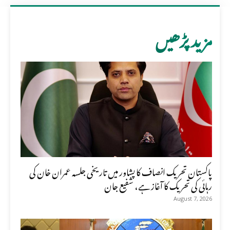
مزید پڑھیں
پاکستان تحریک انصاف کا پشاور میں تاریخی جلسہ عمران خان کی
رہائی کی تحریک کا آغاز ہے، شفیع جان
August 7, 2026