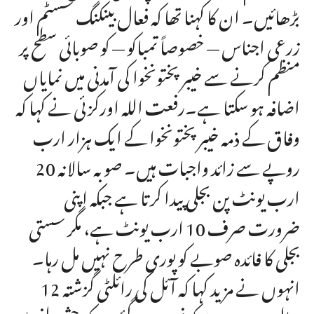
بڑھائیں۔ ان کا کہنا تھا کہ فعال بینکنگ سسٹم اور
زرعی اجناس — خصوصاً تمباکو — کو صوبائی سطح پر
منظم کرنے سے خیبر پختونخوا کی آمدنی میں نمایاں
اضافہ ہو سکتا ہے۔رفعت اللہ اورکزئی نے کہا کہ
وفاق کے ذمہ خیبر پختونخوا کے ایک ہزار ارب
روپے سے زائد واجبات ہیں۔ صوبہ سالانہ 20
ارب یونٹ پن بجلی پیدا کرتا ہے جبکہ اپنی
ضرورت صرف 10 ارب یونٹ ہے، مگر سستی
بجلی کا فائدہ صوبے کو پوری طرح نہیں مل رہا۔
انہوں نے مزید کہا کہ آئل کی رائلٹی گزشتہ 12