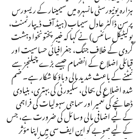
ہزارہ یونیورسٹی مانسہرہ میں سیمینار کے ریسورس
پرسن ڈاکٹر عادل سیماب (ہیڈ آف ڈیپارٹمنٹ،
پولیٹیکل سائنس) نے کہا کہ خیبر پختونخوا دہشت
گردی کے خلاف جنگ، جغرافیائی حساسیت اور
قبائلی اضلاع کے انضمام جیسے بڑے چیلنجز سے
نمٹنے کے باعث شدید مالی دباؤ کا شکار ہے۔ ضم
شدہ اضلاع کی بحالی، سکیورٹی کی بہتری، بنیادی
ڈھانچے کی تعمیر اور سماجی سہولیات کی فراہمی
کے لیے اضافی مالی وسائل کی ضرورت ہے، جس
کے لیے صوبے کو این ایف سی میں اپنا مؤثر