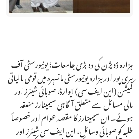
ہزارہ ڈویژن کی دو بڑی جامعات؛ یونیورسٹی آف
ہری پور اور ہزارہ یونیورسٹی مانسہرہ میں قومی مالیاتی
کمیشن (این ایف سی) ایوارڈ، صوبائی شیئرز اور
مالی مسائل سے متعلق آگاہی سیمینارز منعقد
ہوئے۔ ان سیمینارز کا مقصد عوام اور خصوصاً
طلبہ کو صوبائی وسائل، این ایف سی شیئرز اور