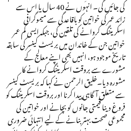
کی جائیں گی۔ انہوں نے 40 سال یا اس سے
زائد عمر کی خواتین کو باقاعدگی سے میموگرافی
اسکریننگ کروانے کی تلقین کی، جبکہ ایسی کم عمر
خواتین جن کے خاندان میں بریسٹ کینسر کی سابقہ
تاریخ موجود ہو، انہیں بھی اپنے معالج کے
مشورے سے بروقت اسکریننگ کروانے کا
مشورہ دیا۔خلیق الرحمن نے کہا کہ بریسٹ کینسر
سے متعلق آگاہی پیدا کرنا اور بروقت اسکریننگ کو
فروغ دینا قیمتی جانوں کو بچانے اور خواتین کی
مجموعی صحت بہتر بنانے کے لیے انتہائی ضروری
ہے۔ انہوں نے اس عزم کا اعادہ کیا کہ صوبائی