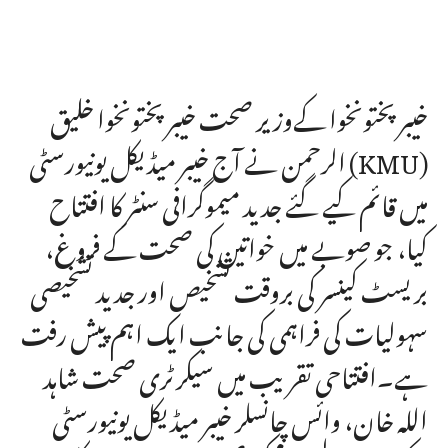
خیبر پختونخوا کےوزیر صحت خیبرپختونخوا خلیق
الرحمن نے آج خیبر میڈیکل یونیورسٹی (KMU)
میں قائم کیے گئے جدید میموگرافی سنٹر کا افتتاح
کیا، جو صوبے میں خواتین کی صحت کے فروغ،
بریسٹ کینسر کی بروقت تشخیص اور جدید تشخیصی
سہولیات کی فراہمی کی جانب ایک اہم پیش رفت
ہے۔افتتاحی تقریب میں سیکرٹری صحت شاہد
اللہ خان، وائس چانسلر خیبر میڈیکل یونیورسٹی