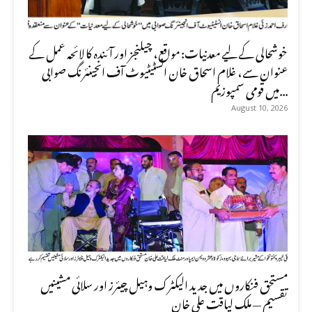
خوشحالی کے لیے معدنیات: مواقع، چیلنجز اور آئندہ کا لائحہ عمل کے
عنوان سے، غلام اسحاق خان انسٹیٹیوٹ آف انجینئرنگ صوابی
میں قومی سمپوزیم...
August 10, 2026
مستحق فنکاروں میں جدید الیکٹرک وہیل چیئرز اور سلائی مشینیں
تقسیم — ملک لیاقت علی خان