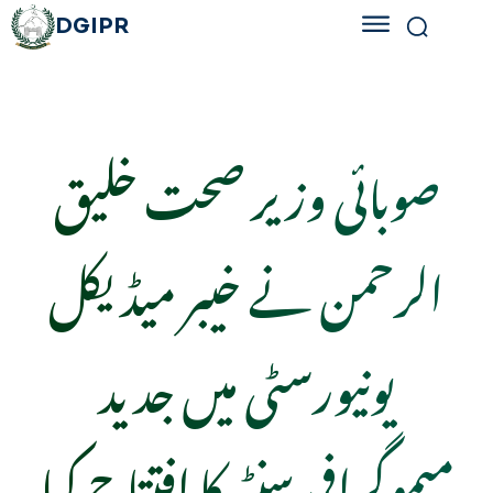
DGIPR
صوبائی وزیر صحت خلیق
الرحمن نے خیبر میڈیکل
یونیورسٹی میں جدید
میموگرافی سنٹر کا افتتاح کیا