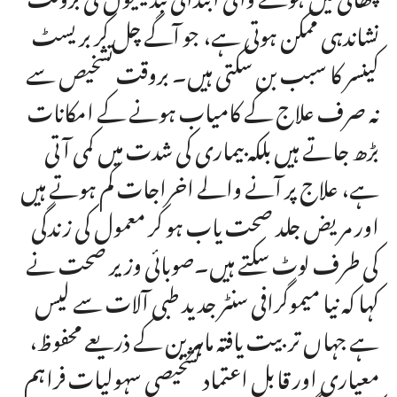
نشاندہی ممکن ہوتی ہے، جو آگے چل کر بریسٹ
کینسر کا سبب بن سکتی ہیں۔ بروقت تشخیص سے
نہ صرف علاج کے کامیاب ہونے کے امکانات
بڑھ جاتے ہیں بلکہ بیماری کی شدت میں کمی آتی
ہے، علاج پر آنے والے اخراجات کم ہوتے ہیں
اور مریض جلد صحت یاب ہو کر معمول کی زندگی
کی طرف لوٹ سکتے ہیں۔صوبائی وزیر صحت نے
کہا کہ نیا میموگرافی سنٹر جدید طبی آلات سے لیس
ہے جہاں تربیت یافتہ ماہرین کے ذریعے محفوظ،
معیاری اور قابلِ اعتماد تشخیصی سہولیات فراہم