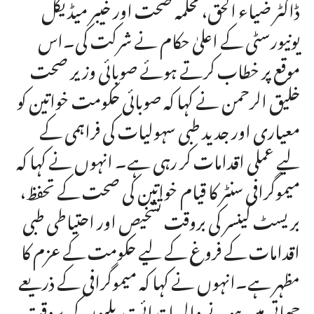
ڈاکٹر ضیاء الحق، محکمہ صحت اور خیبر میڈیکل
یونیورسٹی کے اعلیٰ حکام نے شرکت کی۔اس
موقع پر خطاب کرتے ہوئے صوبائی وزیر صحت
خلیق الرحمن نے کہا کہ صوبائی حکومت خواتین کو
معیاری اور جدید طبی سہولیات کی فراہمی کے
لیے عملی اقدامات کر رہی ہے۔ انہوں نے کہا کہ
میموگرافی سنٹر کا قیام خواتین کی صحت کے تحفظ،
بریسٹ کینسر کی بروقت تشخیص اور احتیاطی طبی
اقدامات کے فروغ کے لیے حکومت کے عزم کا
مظہر ہے۔انہوں نے کہا کہ میموگرافی کے ذریعے
چھاتی میں ہونے والی ابتدائی تبدیلیوں کی بروقت