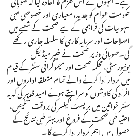
حکومت عوام کو جدید، معیاری اور خصوصی طبی
سہولیات کی فراہمی کے لیے صحت کے شعبے میں
اصلاحات اور سرمایہ کاری کا سلسلہ جاری رکھے
گی۔صوبائی وزیر صحت نے خیبر میڈیکل
یونیورسٹی، محکمہ صحت اور میموگرافی سنٹر کے قیام
میں کردار ادا کرنے والے تمام متعلقہ اداروں اور
افراد کی کاوشوں کو سراہتے ہوئے امید ظاہر کی کہ یہ
سنٹر خواتین میں بریسٹ کینسر کی بروقت تشخیص،
احتیاطی صحت کے فروغ اور بہتر طبی نتائج کے
حصول میں اہم کردار ادا کرے گا۔