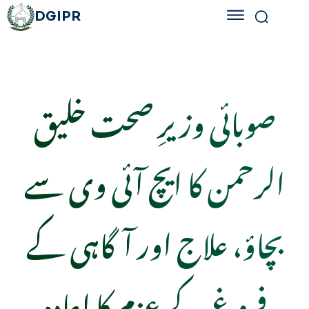
DGIPR
صوبائی وزیرِ صحت خلیق
الرحمن کا ایچ آئی وی سے
بچاؤ، علاج اور آگاہی کے
فروغ کے عزم کا اعادہ