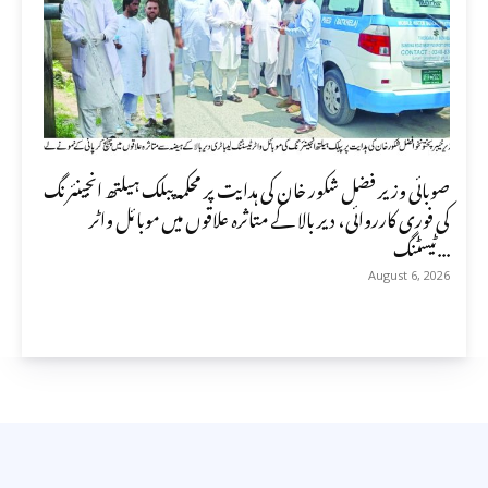
صوبائی وزیر فضل شکور خان کی ہدایت پر محکمہ پبلک ہیلتھ انجینئرنگ
کی فوری کارروائی، دیر بالا کے متاثرہ علاقوں میں موبائل واٹر
ٹیسٹنگ...
August 6, 2026