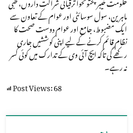
حکومت خیبرپختونخوا ترقیاتی شراکت داروں، طبی
ماہرین، سول سوسائٹی اور عوام کے تعاون سے
ایک مضبوط، جامع اور عوام دوست صحت کا
نظام قائم کرنے کے لیے اپنی کوششیں جاری
رکھے گی تاکہ ایچ آئی وی کے تدارک میں کوئی کسر
نہ رہے۔
Post Views:
68