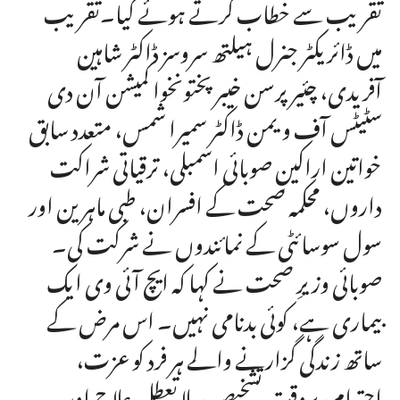
تقریب سے خطاب کرتے ہوئے کیا۔تقریب
میں ڈائریکٹر جنرل ہیلتھ سروسز ڈاکٹر شاہین
آفریدی، چئیر پرسن خیبرپختونخوا کمیشن آن دی
سٹیٹس آف ویمن ڈاکٹر سمیرا شمس، متعدد سابق
خواتین اراکینِ صوبائی اسمبلی، ترقیاتی شراکت
داروں، محکمہ صحت کے افسران، طبی ماہرین اور
سول سوسائٹی کے نمائندوں نے شرکت کی۔
صوبائی وزیرِ صحت نے کہا کہ ایچ آئی وی ایک
بیماری ہے، کوئی بدنامی نہیں۔ اس مرض کے
ساتھ زندگی گزارنے والے ہر فرد کو عزت،
احترام، بروقت تشخیص، بلا تعطل علاج اور