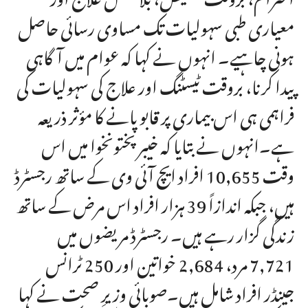
معیاری طبی سہولیات تک مساوی رسائی حاصل
ہونی چاہیے۔ انہوں نے کہا کہ عوام میں آگاہی
پیدا کرنا، بروقت ٹیسٹنگ اور علاج کی سہولیات کی
فراہمی ہی اس بیماری پر قابو پانے کا مؤثر ذریعہ
ہے۔انہوں نے بتایا کہ خیبرپختونخوا میں اس
وقت 10,655 افراد ایچ آئی وی کے ساتھ رجسٹرڈ
ہیں، جبکہ اندازاً 39 ہزار افراد اس مرض کے ساتھ
زندگی گزار رہے ہیں۔ رجسٹرڈ مریضوں میں
7,721 مرد، 2,684 خواتین اور 250 ٹرانس
جینڈر افراد شامل ہیں۔صوبائی وزیرِ صحت نے کہا