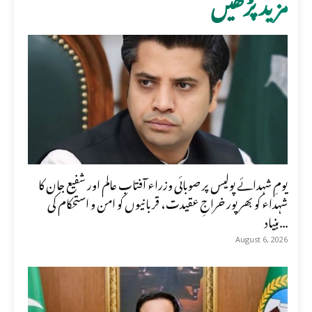
مزید پڑھیں
یومِ شہدائے پولیس پر صوبائی وزراء آفتاب عالم اور شفیع جان کا
شہداء کو بھرپور خراجِ عقیدت، قربانیوں کو امن و استحکام کی
بنیاد...
August 6, 2026