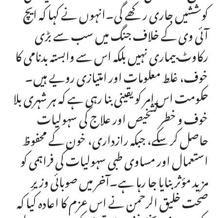
کوششیں جاری رکھے گی۔انہوں نے کہا کہ ایچ
آئی وی کے خلاف جنگ میں سب سے بڑی
رکاوٹ بیماری نہیں بلکہ اس سے وابستہ بدنامی کا
خوف، غلط معلومات اور امتیازی رویے ہیں۔
حکومت اس امر کو یقینی بنا رہی ہے کہ ہر شہری بلا
خوف و خطر تشخیص اور علاج کی سہولیات
حاصل کر سکے، جبکہ رازداری، خون کے محفوظ
استعمال اور مساوی طبی سہولیات کی فراہمی کو
مزید مؤثر بنایا جا رہا ہے۔آخر میں صوبائی وزیرِ
صحت خلیق الرحمن نے اس عزم کا اعادہ کیا کہ