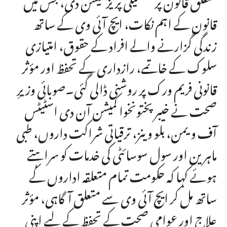
قانون کے اہم نکات، ایچ آئی وی کے ساتھ
زندگی گزارنے والے افراد کے حقوق، امتیازی
سلوک کے خاتمے، رازداری کے تحفظ اور مؤثر
قانونی فریم ورک پر روشنی ڈالی گئی۔صوبائی وزیرِ
صحت نے خیبرپختونخوا کمیشن آن دی اسٹیٹس
آف ویمن، بلو وینز، ترقیاتی شراکت داروں، طبی
ماہرین اور سول سوسائٹی کی خدمات کو سراہتے
ہوئے کہا کہ حکومت تمام متعلقہ اداروں کے
ساتھ مل کر ایچ آئی وی سے متعلق آگاہی، مؤثر
علاج اور عوامی صحت کے تحفظ کے لیے اپنی