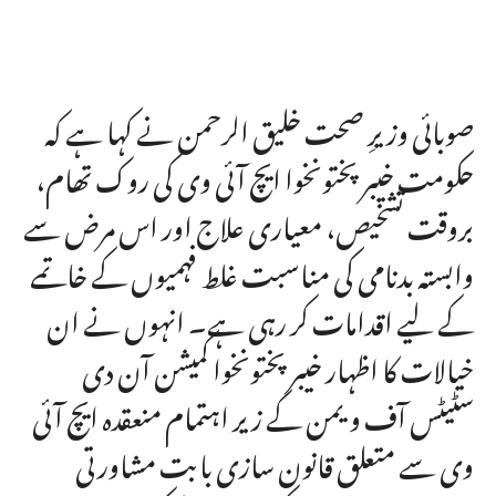
صوبائی وزیرِ صحت خلیق الرحمن نے کہا ہے کہ
حکومت خیبرپختونخوا ایچ آئی وی کی روک تھام،
بروقت تشخیص، معیاری علاج اور اس مرض سے
وابستہ بدنامی کی مناسبت غلط فہمیوں کے خاتمے
کے لیے اقدامات کر رہی ہے۔ انہوں نے ان
خیالات کا اظہار خیبرپختونخوا کمیشن آن دی
سٹیٹس آف ویمن کے زیر اہتمام منعقدہ ایچ آئی
وی سے متعلق قانون سازی بابت مشاورتی