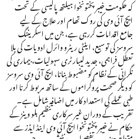
کہ حکومت خیبرپختونخوا ہیلتھ پالیسی کے تحت
ایچ آئی وی کی روک تھام اور علاج کے لیے
جامع اقدامات کررہی ہے، جن میں اسکریننگ
سروسز کی توسیع، اینٹی ریٹرو وائرل ادویات کی بلا
تعطل فراہمی، جدید لیبارٹری سہولیات، بیماری کی
نگرانی کے نظام کو مضبوط بنانا، ایچ آئی وی سروسز
کو دیگر صحت پروگراموں کے ساتھ مربوط کرنا اور
طبی عملے کی استعداد کار میں اضافہ شامل ہے۔
تقریب کے دوران غیر سرکاری تنظیم بلو وینز کے
حکام نے خیبرپختونخوا ایچ آئی وی اینڈ ایڈز سے
متعلق قانون پر تفصیلی پریزنٹیشن دی، جس میں