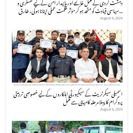
دہشت گردی کے مکمل خاتمے اور پائیدار امن کے لیے عسکری و
سیاسی قیادت کو متحد ہو کر مؤثر حکمت عملی اپنانا ہوگی، طارق...
August 6, 2026
اسمبلی سیکرٹریٹ کے سیکیورٹی اہلکاروں کے لیے خصوصی تربیتی
پروگرام کا پہلا مرحلہ کامیابی سے مکمل
August 6, 2026