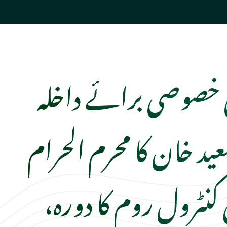
خصوصی برائے داخلہ
د خان کا محرم الحرام
کنٹرول روم کا دورہ،