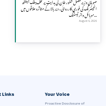
صوبائی وزیر فضل شکور خان کی ہدایت پر محکمہ پبلک ہیلتھ
انجینئرنگ کی فوری کارروائی، دیر بالا کے متاثرہ علاقوں میں
موبائل واٹر ٹیسٹنگ...
August 6, 2026
 Links
Your Voice
Proactive Dosclosure of