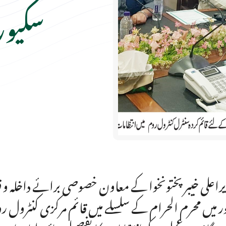
سکیورٹ
راعلی خیبرپختونخوا کے معاون خصوصی برائے داخلہ و قبا
ر میں محرم الحرام کے سلسلے میں قائم مرکزی کنٹرول روم 