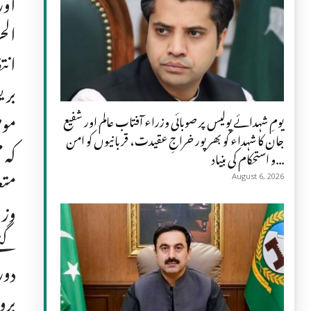
اور
الح
انت
بری
موص
یومِ شہدائے پولیس پر صوبائی وزراء آفتاب عالم اور شفیع
جان کا شہداء کو بھرپور خراجِ عقیدت، قربانیوں کو امن
کہ 
و استحکام کی بنیاد...
متع
August 6, 2026
وزی
گئے
دور
برو