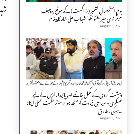
شہر
یومِ استحصالِ کشمیر (5 اگست) کے موقع پرچیف
سیکرٹری خیبر پختونخوا شہاب علی شاہ کا پیغام
August 6, 2026
دہشت گردی کے مکمل خاتمے اور پائیدار امن کے لیے
عسکری و سیاسی قیادت کو متحد ہو کر مؤثر حکمت عملی اپنانا
ہوگی، طارق...
August 6, 2026