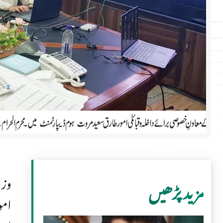
وزی
مزید پڑھیں
امو