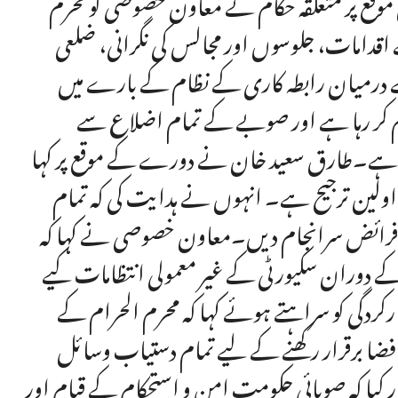
 موقع پر متعلقہ حکام نے معاون خصوصی کو محرم
قدامات، جلوسوں اور مجالس کی نگرانی، ضلعی
ں کے درمیان رابطہ کاری کے نظام کے بارے میں
کام کر رہا ہے اور صوبے کے تمام اضلاع سے
ی ہے۔طارق سعید خان نے دورے کے موقع پر کہا
 اولین ترجیح ہے۔ انہوں نے ہدایت کی کہ تمام
اپنے فرائض سرانجام دیں۔معاون خصوصی نے کہا کہ
 کے دوران سکیورٹی کے غیر معمولی انتظامات کیے
ردگی کو سراہتے ہوئے کہا کہ محرم الحرام کے
ضا برقرار رکھنے کے لیے تمام دستیاب وسائل
یا کہ صوبائی حکومت امن و استحکام کے قیام اور