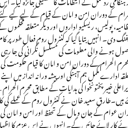
 ہنگامی ردعمل کے انتظامات کا تفصیلی جائزہ لیا۔ اس
رام کے دوران امن و امان کے قیام کے لیے کیے گئے ا
ظامیہ، پولیس، ریسکیو اداروں اور دیگر متعلقہ محکمو
فنگ دی۔ انہیں بتایا گیا کہ کنٹرول روم فعال طور پر 
ول ہونے والی معلومات کی مسلسل نگرانی کی جا رہ
محرم الحرام کے دوران امن و امان کا قیام حکومت کی
لقہ ادارے مکمل ہم آہنگی اور پیشہ ورانہ انداز میں 
راعلیٰ خیبرپختونخوا کی ہدایات کے مطابق محرم الحرام
 ہیں۔طارق سعید خان نے کنٹرول روم کے عملے کی کارک
ان عوام کے جان و مال کے تحفظ اور امن و امان کی ف
ئے کار لائے جائیں گے۔ انہوں نے اس عزم کا اظہار ک