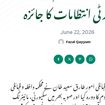
ی انتظامات کا جائزہ
June 22, 2026
Fazal Qayyum
ئلی امور طارق سعید خان نے محکمہ داخلہ و قبائلی
کا دورہ کیا اور صوبہ بھر میں سکیورٹی، مانیٹرنگ