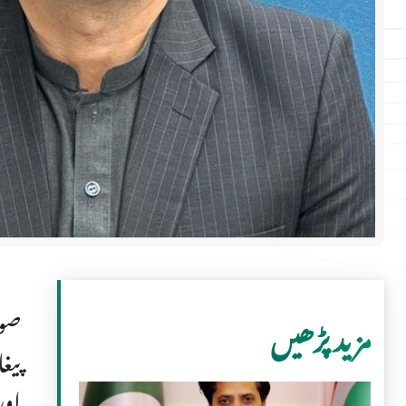
صوب
مزید پڑھیں
پیغ
اور