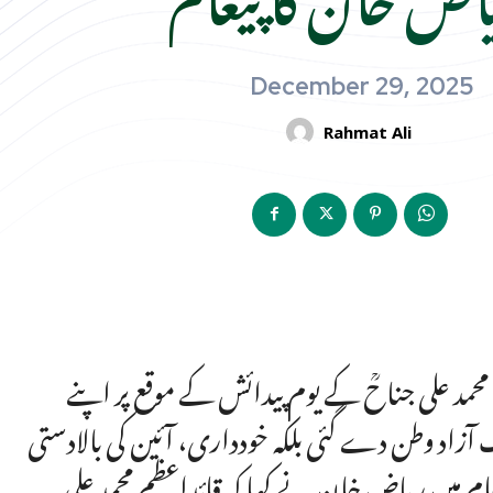
December 29, 2025
Rahmat Ali
مد علی جناحؒ کے یوم پیدائش کے موقع پر اپنے
ک آزاد وطن دے گئی بلکہ خودداری، آئین کی بالادستی
ام میں ریاض خان نے کہا کہ قائداعظم محمد علی