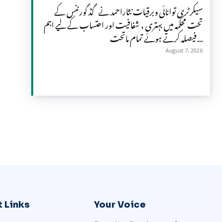
سیکرٹری توانائی وبرقیات نثاراحمد نے گڈ گورننس کے
تحت محکمہ میں بہتری ، شفافیت اور احتساب کے لیے اہم
فیصلہ کرتے ہوئے تمام ماتحت...
August 7, 2026
 Links
Your Voice