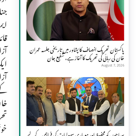
جنا
ایم
قائ
آزا
پاکستان تحریک انصاف کا پشاور میں تاریخی جلسہ عمران
خان کی رہائی کی تحریک کا آغاز ہے، شفیع جان
ایک
August 7, 2026
آزا
کے 
خان
تحر
خوش
سیاحوں کو محفوظ اور معیاری سہولیات کی فراہمی کے لیے