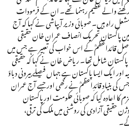
ن رکھنے والے عظیم رہنما تھے۔ ان کے فرمودات
شعل راہ ہیں۔ صوبائی وزیر آبپاشی نے کہا کہ آج
ئرمین پاکستان تحریک انصاف عمران خان حقیقی
اصل قائداعظمؒ کے اس خواب کی تعبیر ہے جس میں
لا پاکستان شامل تھا۔ ریاض خان نے کہا کہ حقیقی
 اور ایک ایسا پاکستان ہے جہاں فیصلے بیرونی دباؤ
 کی بنیاد قائدِاعظمؒ نے رکھی اور جسے آج عمران
ا اعادہ کیا کہ صوبائی حکومت اور پاکستان
 حقیقی آزادی کی روشنی میں ملک کی ترقی،
گے۔