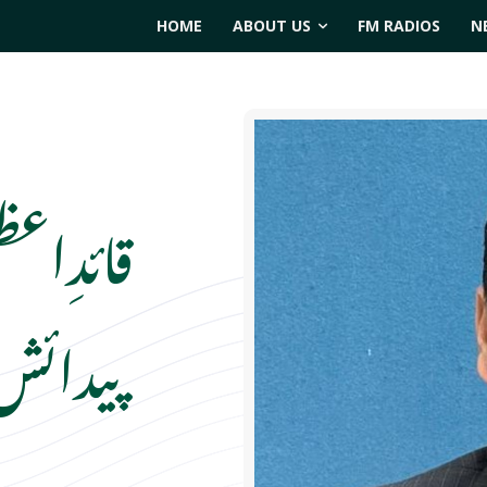
HOME
ABOUT US
FM RADIOS
N
قائدِاعظ
پیدائش
ری