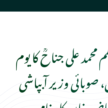
م محمد علی جناحؒ کا یوم
، صوبائی وزیر آبپاشی
اض خان کا پیغام