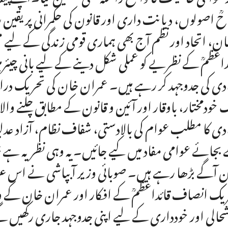
حؒ اصولوں، دیانت داری اور قانون کی حکمرانی پر یقی
ان، اتحاد اور نظم آج بھی ہماری قومی زندگی کے لیے م
داعظمؒ کے نظریے کو عملی شکل دینے کے لیے بانی چی
دی کی جدوجہد کر رہے ہیں۔ عمران خان کی تحریک در
 خودمختار، باوقار اور آئین و قانون کے مطابق چلنے وا
دی کا مطلب عوام کی بالادستی، شفاف نظام، آزاد عدلیہ
بجائے عوامی مفاد میں کیے جائیں۔ یہ وہی نظریہ ہے جس
 آگے بڑھا رہے ہیں۔ صوبائی وزیر آبپاشی نے اس عزم ک
یک انصاف قائداعظمؒ کے افکار اور عمران خان کے وژن
حالی اور خودداری کے لیے اپنی جدوجہد جاری رکھیں 