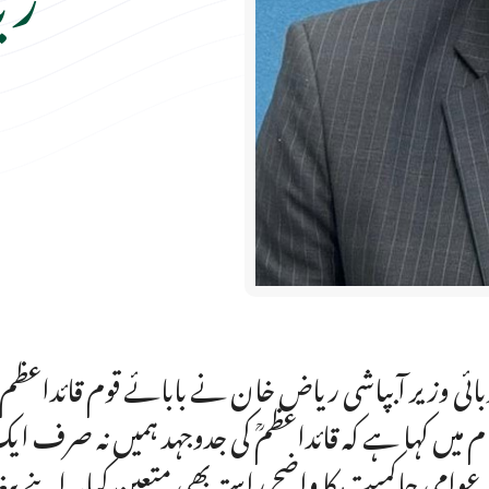
ائی وزیر آبپاشی ریاض خان نے بابائے قوم قائداعظم مح
ام میں کہا ہے کہ قائداعظمؒ کی جدوجہد ہمیں نہ صرف ای
 عوامی حاکمیت کا واضح راستہ بھی متعین کیا۔اپنے پیغ