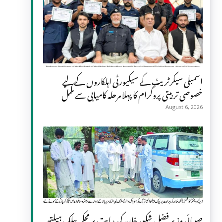
اسمبلی سیکرٹریٹ کے سیکیورٹی اہلکاروں کے لیے
خصوصی تربیتی پروگرام کا پہلا مرحلہ کامیابی سے مکمل
August 6, 2026
صوبائی وزیر فضل شکور خان کی ہدایت پر محکمہ پبلک ہیلتھ