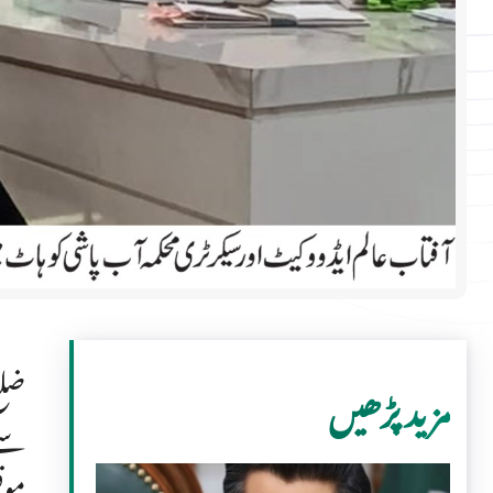
ضلع
مزید پڑھیں
سے 
موق