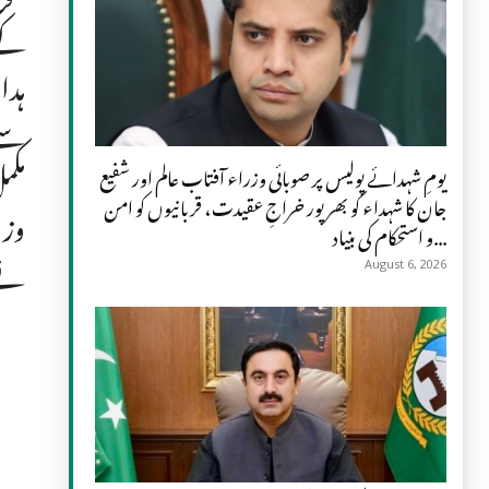
کے 
ہدا
سے 
مکم
یومِ شہدائے پولیس پر صوبائی وزراء آفتاب عالم اور شفیع
جان کا شہداء کو بھرپور خراجِ عقیدت، قربانیوں کو امن
وزی
و استحکام کی بنیاد...
نے 
August 6, 2026