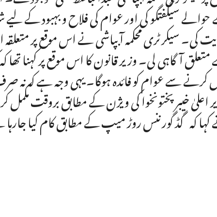
حوالے سیگفتگو کی اور عوام کی فلاح و بہبود کے لیے ش
یت کی۔ سیکرٹری محکمہ آبپاشی نے اس موقع پر متعلقہ 
متعلق آگاہی لی۔ وزیر قانون کا اس موقع پر کہنا تھا کہ 
ل کرنے سے عوام کو فائدہ ہوگا۔ یہی وجہ ہے کہ نہ صرف
ر اعلیٰ خیبرپختونخوا کی ویژن کے مطابق بروقت مکمل 
کہا کہ گڈ گورننس روڑ میپ کے مطابق کام کیا جارہا ہ