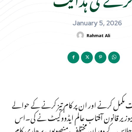
January 5, 2026
Rahmat Ali
قت مکمل کرنے اور ان پر کام تیز کرنے کے حوالے
یوزیر قانون آفتاب عالم ایڈووکیٹ نے کی۔اس
۔ اجلاس کے دوران مختلف منصوبوں پر جاری کام