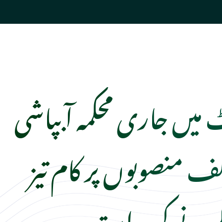
 میں جاری محکمہ آبپاشی
ف منصوبوں پر کام تیز
رنے کی ہدایت