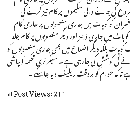
روع کی جانے والی سکیموں پر کام تیز کرنے کی
افسران کو کوہاٹ میں جاری منصوبوں پر جاری کام
کوہاٹ میں جاری ڈیمز اور دیگر منصوبوں پر کام جلد
 کوہاٹ بلکہ دیگر اضلاع میں بھی جاری منصوبوں کو
کرنے کی کوشش کی جارہی ہے۔ سیکرٹری محکمہ آبپاشی
ے تاکہ عوام کو بروقت ریلیف دیا جاسکے۔
Post Views:
211