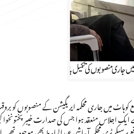
 کوہاٹ میں جاری محکمہ ایریگیشن کے منصوبوں کو برو
ایک اجلاس منعقد ہوا جس کی صدارت خیبرپختونخوا ک
ع پرسیکرٹری محکمہ آبپاشی عبدالباسط بھی موجود تھے