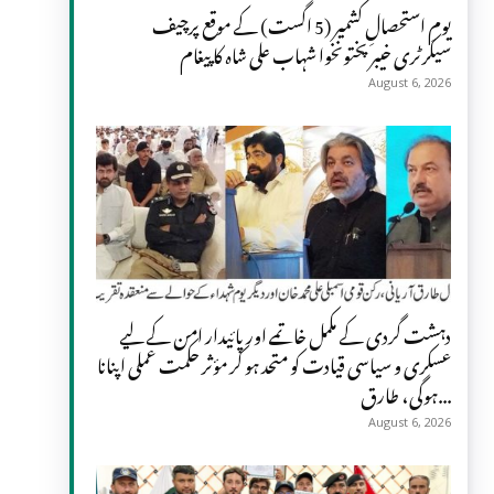
یومِ استحصالِ کشمیر (5 اگست) کے موقع پرچیف
سیکرٹری خیبر پختونخوا شہاب علی شاہ کا پیغام
August 6, 2026
دہشت گردی کے مکمل خاتمے اور پائیدار امن کے لیے
عسکری و سیاسی قیادت کو متحد ہو کر مؤثر حکمت عملی اپنانا
ہوگی، طارق...
August 6, 2026