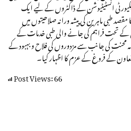
مپلائیز سوشل سیکیورٹی انسٹیٹیوشن کے ڈاکٹروں کے لیے ایک
قصد طبی ماہرین کی پیشہ ورانہ صلاحیتوں میں
ی کے تحت فراہم کی جانے والی طبی خدمات کے
حکمہ محنت کی جانب سے مزدوروں کی فلاح و بہبود کے
عاون کے فروغ کے عزم کا اظہار کیا۔
Post Views:
66