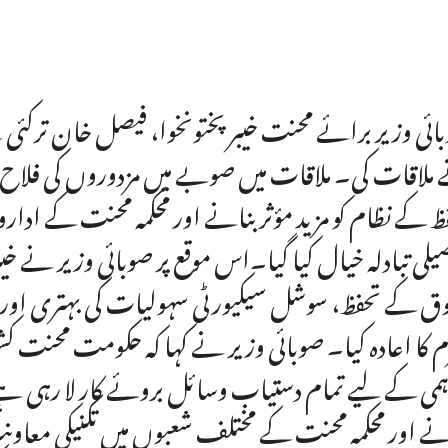
ائی وزیر برائے محنت خیبر پختونخوا، فیصل خان ترکئی س
ملاقات کی۔ ملاقات میں صوبے میں مزدوروں کی فلاح و 
ظ کے نظام کو مزید مؤثر بنانے اور محکمہ محنت کے ادار
یلی تبادلہ خیال کیا گیا۔اس موقع پر صوبائی وزیر نے
ق کے تحفظ، سوشل سیکیورٹی سہولیات کی بہتری اور ب
 کا اعادہ کیا۔ صوبائی وزیر نے کہا کہ حکومت محنت کش 
ہمی کے لیے تمام دستیاب وسائل بروئے کار لا رہی ہ
نے اور محکمہ محنت کے مختلف شعبوں میں تکنیکی معاونت