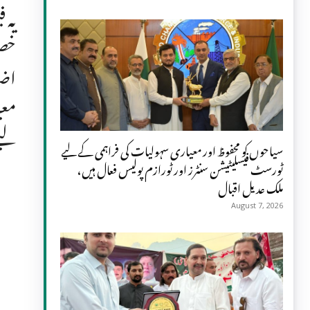
خصو
اضا
معی
لیے
سیاحوں کو محفوظ اور معیاری سہولیات کی فراہمی کے لیے
ٹورسٹ فیسلیٹیشن سنٹرز اور ٹورازم پولیس فعال ہیں،
ملک عدیل اقبال
August 7, 2026