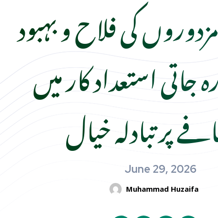
زدوروں کی فلاح و بہبود
ہ جاتی استعداد کار میں
فے پر تبادلہ خیال
June 29, 2026
Muhammad Huzaifa