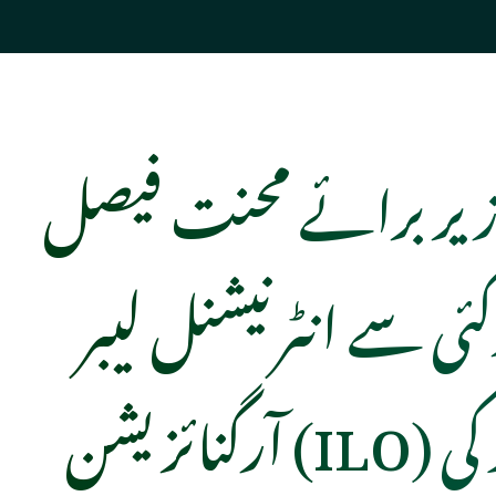
زیر برائے محنت فیصل
ئی سے انٹرنیشنل لیبر
آرگنائزیشن (ILO) کے وفد کی