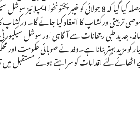
یہ فیصلہ کیا گیا کہ 8 جولائی کو خیبر پختونخوا ای
صی تربیتی ورکشاپ کا انعقاد کیا جائے گا۔ ورکشاپ کا م
فہ، جدید طبی رجحانات سے آگاہی اور سوشل سیکیورٹ
ار کو مزید بہتر بنانا ہے۔وفد نے صوبائی حکومت اور م
 اٹھائے گئے اقدامات کو سراہتے ہوئے مستقبل میں ت