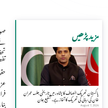
صوب
مزید پڑھیں
نے 
تحف
تفص
حقو
عزم
فرا
پاکستان تحریک انصاف کا پشاور میں تاریخی جلسہ عمران
خان کی رہائی کی تحریک کا آغاز ہے، شفیع جان
بنا
August 7, 2026