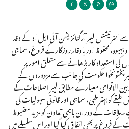
ے انٹرنیشنل لیبر آرگنائزیشن آئی ایل او کے وفد
بہبود، محفوظ اور باوقار روزگار کے فروغ، سماجی
وں کی استعداد کار بڑھانے سے متعلق امور پر
 خیبر پختونخوا حکومت کی جانب سے مزدوروں کے
ین الاقوامی معیار کے مطابق لیبر اصلاحات کے
طبقے کو بہتر طبی، سماجی اور قانونی سہولیات کی
ے۔ملاقات کے دوران باہمی تعاون کو مزید مضبوط
 کے فروغ پر بھی اتفاق کیا گیا اور اس سلسلے میں