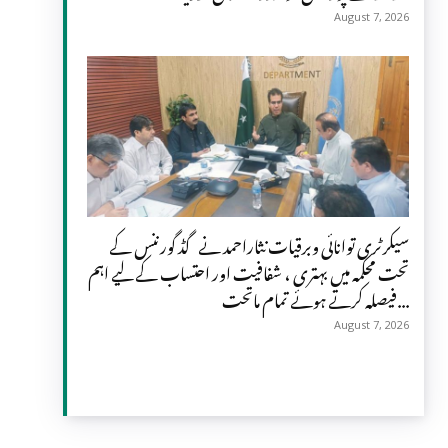
August 7, 2026
سیکرٹری توانائی وبرقیات نثاراحمد نے گڈ گورننس کے
تحت محکمہ میں بہتری ، شفافیت اور احتساب کے لیے اہم
فیصلہ کرتے ہوئے تمام ماتحت...
August 7, 2026