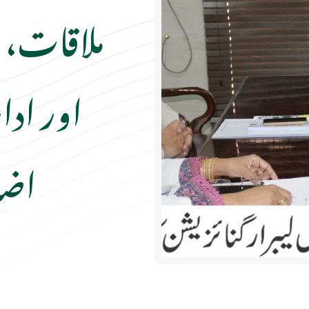
ملاقات، م
اور ادار
اضا