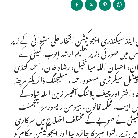
ری اینڈ سیکنڈری ایجوکیشن افتخار علی مشوانی کے زیر
جس میں صوبائی وزیر تعلیم ارشد ایوب،کمیٹی کے
ان، احسان اللہ میانخیل، رشاد خان، احمد کنڈی
شل سیکرٹری مسعود احمد، مینیجنگ ڈائریکٹر مرجڈ
اد اختر اور چیف پلاننگ آفیسر زین اللہ شاہ کے
یس ایف، محکمہ قانون، ہیومن ریسورسز مینجمنٹ
 کمیٹی نے صوبے کے مختلف اضلاع میں سرکاری
یر التوا کیسز کا جائزہ لیا اور ایجوکیشن حکام کو