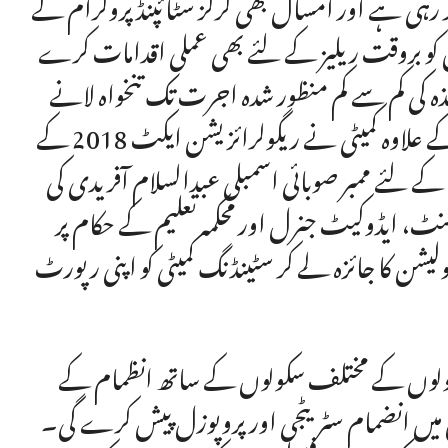
 رہی ہے اور امسال بھی گرلز سٹائپنڈ پروگرام کے
 کو بروقت ریلیز کے لئے بھی عملی اقدامات کرے
ذہ کی کم سے کم منظور شدہ اجرت تک تنخواہ لانے
کے لئے کیس صوبائی کابینہ کو بھجوانے کا فیصلہ کیا۔ اس کے علاوہ کمیٹی نے ریگولرائزیشن ایکٹ 2018 کے
 لئے ممبر صوبائی اسمبلی عبدالسلام آفریدی کی
منٹ، ایڈوکیٹ جنرل اور محکمہ تعلیم کے حکام پر
گولیشن کا جائزہ لے کر سٹینڈنگ کمیٹی کو اپنی رپورٹ
ین سکولوں کے مختلف سکولوں کے ساتھ انظمام کے
س میں انضمام سٹریٹجی اور پروپوزل پیش کرے گی۔