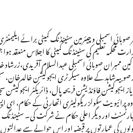
ر صوبائی اسمبلی و چیئرمین سٹینڈنگ کمیٹی برائے ایلیمنٹ
رت محکمہ تعلیم کی سٹینڈنگ کمیٹی کا اجلاس منعقد ہوا 
کین ممبران صوبائی اسمبلی عبدالسلام آفریدی،زرشاد خ
 صوبیہ شاہد کے علاوہ سیکرٹری ایجوکیشن خالد خان، سپی
یاز ایجوکیشن فاؤنڈیشن فریحہ پال، ڈائریکٹر ایجوکیشن سج
وہ پرائیویٹ سکولز ریگولیٹری اتھارٹی کے حکام، ای ا
ارٹمنٹ اور دیگر اعلیٰ حکام نے شرکت کی۔ سٹینڈنگ
لوں کی عمارتوں پر قبضہ اور اس حوالے سے عدالتوں میں ز