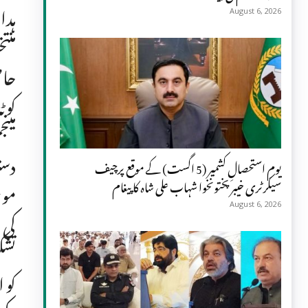
ہدا
August 6, 2026
منت
حاص
کوٹ
مین
دست
یومِ استحصالِ کشمیر (5 اگست) کے موقع پرچیف
سیکرٹری خیبر پختونخوا شہاب علی شاہ کا پیغام
موج
August 6, 2026
کی 
تشک
کو 