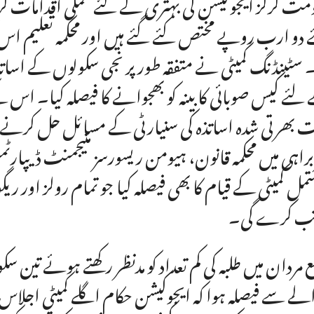
مت گرلز ایجوکیشن کی بہتری کے لئے عملی اقدامات کر
 دو ارب روپے مختص کئے گئے ہیں اور محکمہ تعلیم اس
 سٹینڈنگ کمیٹی نے متفقہ طور پر نجی سکولوں کے اسات
 بھرتی شدہ اساتذہ کی سنیارٹی کے مسائل حل کرنے کے
راہی میں محکمہ قانون، ہیومن ریسورسز منیجمنٹ ڈیپارٹ
مل کمیٹی کے قیام کا بھی فیصلہ کیا جو تمام رولز اور ری
تب کرے گی۔
 مردان میں طلبہ کی کم تعداد کو مدنظر رکھتے ہوئے ت
لے سے فیصلہ ہوا کہ ایجوکیشن حکام اگلے کمیٹی اجلا