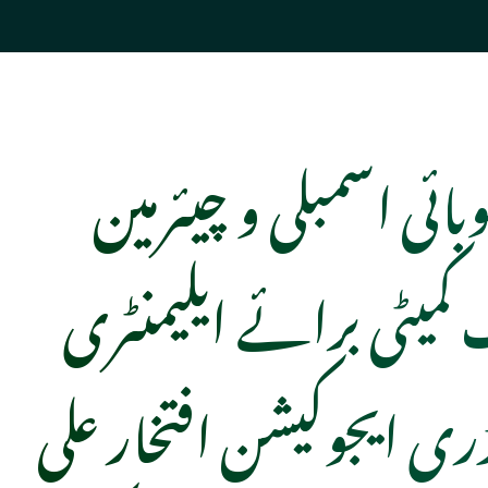
بائی اسمبلی و چیئرمین
کمیٹی برائے ایلیمنٹری
ڈری ایجوکیشن افتخار علی