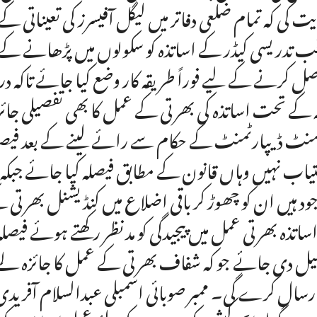
یت کی کہ تمام ضلعی دفاتر میں لیگل آفیسرز کی تعیناتی
خب تدریسی کیڈر کے اساتذہ کو سکولوں میں پڑھانے کے ل
ل کرنے کے لیے فوراً طریقہ کار وضع کیا جائے تاکہ درس
ہ کے تحت اساتذہ کی بھرتی کے عمل کا بھی تفصیلی جائزہ ل
جمنٹ ڈیپارٹمنٹ کے حکام سے رائے لینے کے بعد فیصلہ 
یاب نہیں وہاں قانون کے مطابق فیصلہ کیا جائے جبکہ
ود ہیں ان کو چھوڑ کر باقی اضلاع میں کنڈیشنل بھرتی
اساتذہ بھرتی عمل میں پیجیدگی کو مد نظر رکھتے ہوئے فیص
یل دی جائے جو کہ شفاف بھرتی کے عمل کا جائزہ لے 
ارسال کرے گی۔ ممبر صوبائی اسمبلی عبدالسلام آفریدی