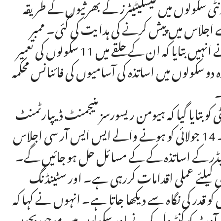
ٹی سکولوں میں فیسلیٹیٹرز کے بھرثیوں کے طریقہ
 اجلاس میں پیش کرنے کی ہدایت کی گئی۔ ممبر
صوبائی اسمبلی زرشاد خان کے سوال پر محکمہ تعلیم حکام نے انہیں بتایا کہ ان کے حلقے میں 11 سکولوں کی تعمیر
دو سکولوں میں اساتذہ کی آسامیوں کی فائنانس محکمہ
۔
و بتایا گیا کہ ہیومن ریسورسز منیجمنٹ ڈیپارٹمنٹ
کو محکمہ تعلیم سے ڈرافٹ سروس رولز موصول ہوئے ہیں۔ 14 جولائی کو ہونے والے ایس ایس آر سی اجلاس
ی کیڈر کے اساتذہ کے کے مسائل حل ہو جائیں گے۔
ی کیلئے عملی اقدامات کررہی ہے۔ اور سٹینڈنگ
و قدر کی نگاہ سے دیکھا جاتا ہے۔ انہوں نے کہا کہ
آوٹ کو کنٹرول کرنے اور سکولوں میں موجود بچوں