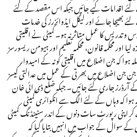
 کے لئے اقدامات کیے جائیں جبکہ اس مقصد کے لئے
ئے بھیجا جائے اور لیگل ایڈوائزرز کی خدمات
 و تدریس کا عمل متاثر نہ ہو۔ کمیٹی نے اقلیتی
یا اور محکمہ قانون، محکمہ تعلیم اور ہیومن ریسورسز
ہوا کہ جن اضلاع میں اقلیتی کوٹہ کے امیدوار
 جن جن اضلاع میں بھرتی کے عمل میں عدالتی کیسز
 کے آرڈرز جاری کئے جائیں۔ جبکہ ضلع ڈی ائی خان
لہ ہوا کہ وہاں کے لئے الگ سے انکوائری کمیٹی
کر اپنی رپورٹ سات دنوں کے اندر سٹینڈنگ کمیٹی
 کے سوال کے جواب میں انہیں بتایا گیا کہ