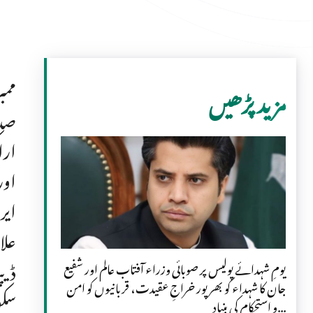
ممب
مزید پڑھیں
صدا
ارا
اور
ایر
علا
ڈیپ
یومِ شہدائے پولیس پر صوبائی وزراء آفتاب عالم اور شفیع
جان کا شہداء کو بھرپور خراجِ عقیدت، قربانیوں کو امن
سکو
و استحکام کی بنیاد...