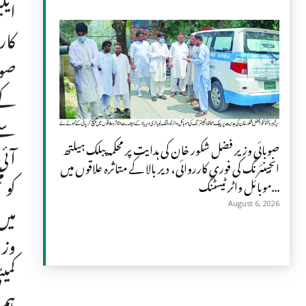
ایل
کار
کے 
سے 
صوبائی وزیر فضل شکور خان کی ہدایت پر محکمہ پبلک ہیلتھ
آئی
انجینئرنگ کی فوری کارروائی، دیر بالا کے متاثرہ علاقوں میں
موبائل واٹر ٹیسٹنگ...
میں
August 6, 2026
وزی
کمی
ہم 