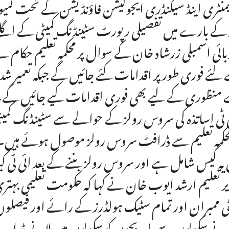
یمنٹری اینڈ سیکنڈری ایجوکیشن فاؤنڈیشن کے تحت کمیون
 کے بارے میں تفصیلی رپورٹ سٹینڈنگ کمیٹی کے اگلے
لئے فوری طور پر اقدامات کئے جائیں گے جبکہ تعمیر شدہ 
منظوری کے لیے بھی فوری اقدامات کیے جائیں گے
 ٹی اساتذہ کی سروس رولز کے حوالے سے سٹینڈنگ کمیٹی ک
 یہ کیس شامل ہے اور سروس رولز بننے کے بعد ائی ٹ
ر تعلیم ارشد ایوب خان نے کہا کہ حکومت تعلیمی بہتر
ٹی ممبران اور تمام سٹیک ہولڈرز کے رائے اور فیصلوں ک
نے سکولوں سے باہر بچوں کو سکولوں میں لانے ڈراپ 