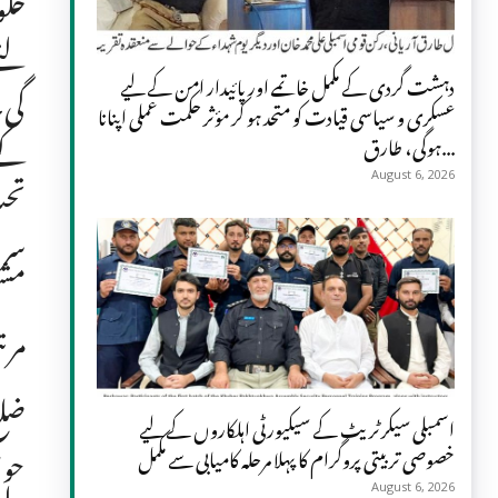
حکو
لئے
دہشت گردی کے مکمل خاتمے اور پائیدار امن کے لیے
گی۔
عسکری و سیاسی قیادت کو متحد ہو کر مؤثر حکمت عملی اپنانا
ہوگی، طارق...
تحت
August 6, 2026
سرب
مشت
مر
ضلع
اسمبلی سیکرٹریٹ کے سیکیورٹی اہلکاروں کے لیے
حوا
خصوصی تربیتی پروگرام کا پہلا مرحلہ کامیابی سے مکمل
August 6, 2026