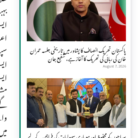
بہب
ایس
اعز
سپو
پاکستان تحریک انصاف کا پشاور میں تاریخی جلسہ عمران
خان کی رہائی کی تحریک کا آغاز ہے، شفیع جان
ایس
August 7, 2026
ایس
مشی
گے۔
وال
میں
سیاحوں کو محفوظ اور معیاری سہولیات کی فراہمی کے لیے