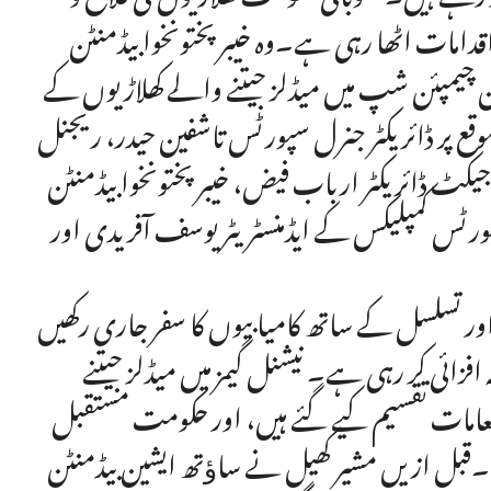
اقدامات اٹھا رہی ہے۔وہ خیبر پختونخوا بیڈمنٹن
 چیمپئن شپ میں میڈلز جیتنے والے کھلاڑیوں کے
 پر ڈائریکٹر جنرل سپورٹس تاشفین حیدر، ریجنل
 ڈائریکٹر ارباب فیض، خیبر پختونخوا بیڈمنٹن
ٹس کمپلیکس کے ایڈمنسٹریٹر یوسف آفریدی اور
 اور تسلسل کے ساتھ کامیابیوں کا سفر جاری رکھیں
ائی کر رہی ہے۔ نیشنل گیمز میں میڈلز جیتنے
نعامات تقسیم کیے گئے ہیں، اور حکومت مستقبل
۔قبل ازیں مشیر کھیل نے ساﺅتھ ایشین بیڈمنٹن