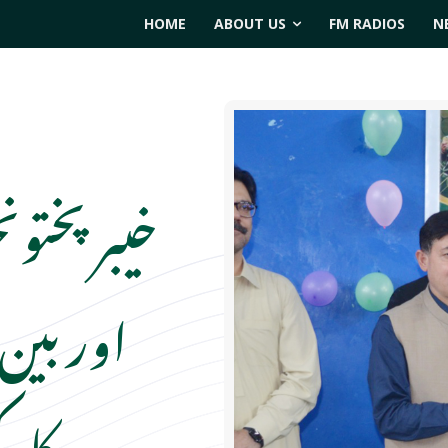
HOME
ABOUT US
FM RADIOS
N
خیبر پختون
اور بین 
کارک