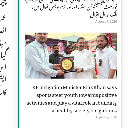
چیم
ٹورسٹ فیسلیٹیشن سنٹرز اور ٹورازم پولیس فعال ہیں،
ملک عدیل اقبال
عمر
August 7, 2026
انع
گیا
اس 
ایش
KP Irrigation Minister Riaz Khan says
کار
sports steer youth towards positive
activities and play a vital role in building
a healthy society Irrigation...
August 7, 2026