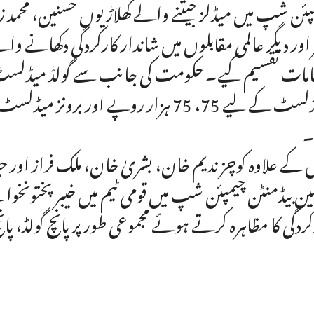
پئن شپ میں میڈلز جیتنے والے کھلاڑیوں حسنین، محمد زید،
 اور دیگر عالمی مقابلوں میں شاندار کارکردگی دکھانے وا
امات تقسیم کیے۔ حکومت کی جانب سے گولڈ میڈلسٹ 
۔
کے علاوہ کوچز ندیم خان، بشریٰ خان، ملک فراز اور حی
ین بیڈمنٹن چیمپئن شپ میں قومی ٹیم میں خیبر پختونخو
کردگی کا مظاہرہ کرتے ہوئے مجموعی طور پر پانچ گولڈ، پ