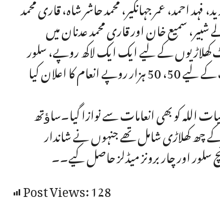
 فہد احمد، عمر جہانگیر، محمد حاشر شاہ، قاری محمد
لے شبیر، سمیع خان اور قاری محمد عدنان میں
کھلاڑیوں کے لیے ایک ایک لاکھ روپے، سلور
میڈلسٹ کے لیے 75، 75 ہزار روپے اور برونز میڈلسٹ کے لیے 50، 50 ہزار روپے انعام کا اعلان کیا
ات اللہ کو بھی انعامات سے نوازا گیا۔ساﺅتھ
ا کے چھ کھلاڑی شامل تھے جنہوں نے شاندار
انچ سلور اور چار برونز میڈلز حاصل کیے۔۔
Post Views:
128