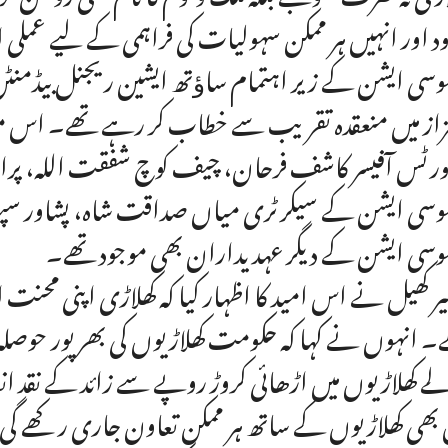
ود اور انہیں ہر ممکن سہولیات کی فراہمی کے لیے عملی 
وسی ایشن کے زیر اہتمام ساﺅتھ ایشین ریجنل بیڈمنٹن
از میں منعقدہ تقریب سے خطاب کر رہے تھے۔ اس موقع
رٹس آفیسر کاشف فرحان، چیف کوچ شفقت اللہ، پراجیکٹ
وسی ایشن کے سیکرٹری میاں صداقت شاہ، پشاور سپور
وسی ایشن کے دیگر عہدیداران بھی موجود تھے۔
ر کھیل نے اس امید کا اظہار کیا کہ کھلاڑی اپنی محنت
 انہوں نے کہا کہ حکومت کھلاڑیوں کی بھرپور حوصلہ افز
ے کھلاڑیوں میں اڑھائی کروڑ روپے سے زائد کے نقد ا
 بھی کھلاڑیوں کے ساتھ ہر ممکن تعاون جاری رکھے گی