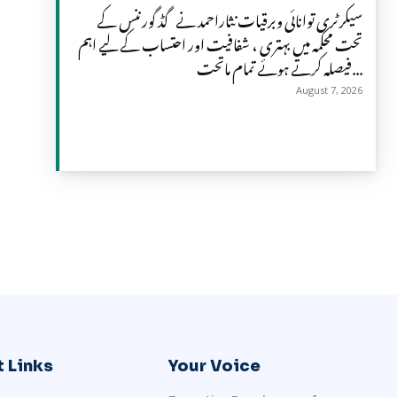
سیکرٹری توانائی وبرقیات نثاراحمد نے گڈ گورننس کے
تحت محکمہ میں بہتری ، شفافیت اور احتساب کے لیے اہم
فیصلہ کرتے ہوئے تمام ماتحت...
August 7, 2026
 Links
Your Voice