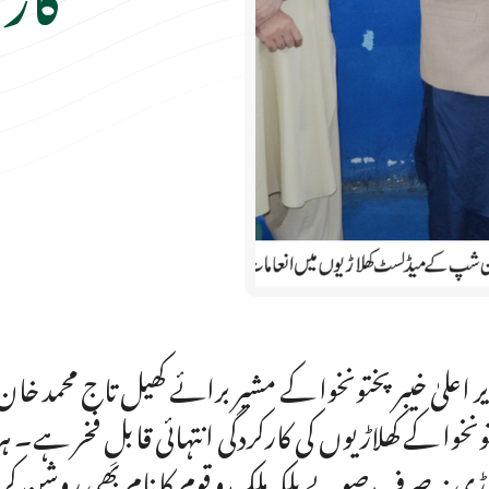
ر اعلیٰ خیبر پختونخوا کے مشیر برائے کھیل تاج محمد خان 
ونخوا کے کھلاڑیوں کی کارکردگی انتہائی قابلِ فخر ہے۔ ہر
اڑی نہ صرف صوبے بلکہ ملک و قوم کا نام بھی روشن کر