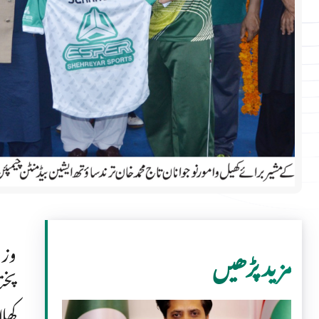
وزی
مزید پڑھیں
پخت
کھل