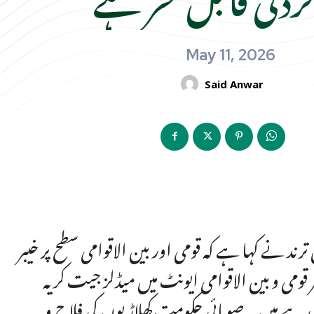
May 11, 2026
Said Anwar
ترند نے کہا ہے کہ قومی اور بین الاقوامی سطح پر خیبر
 قومی و بین الاقوامی ایونٹ میں میڈلز جیت کر یہ
 رہے ہیں۔ صوبائی حکومت کھلاڑیوں کی فلاح و