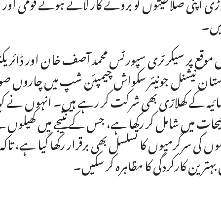
اڑی اپنی صلاحیتوں کو بروئے کار لاتے ہوئے قومی اور ب
یں۔
موقع پر سیکرٹری سپورٹس محمد آصف خان اور ڈائریکٹ
ستان نیشنل جونیئر سکواش چیمپئن شپ میں چاروں صوب
ئیہ کے کھلاڑی بھی شرکت کر رہے ہیں۔ انہوں نے کہا
یحات میں شامل کر رکھا ہے، جس کے نتیجے میں کھیلوں 
لوں کی سرگرمیوں کا تسلسل بھی برقرار رکھا گیا ہے، تاک
 بہترین کارکردگی کا مظاہرہ کر سکیں۔