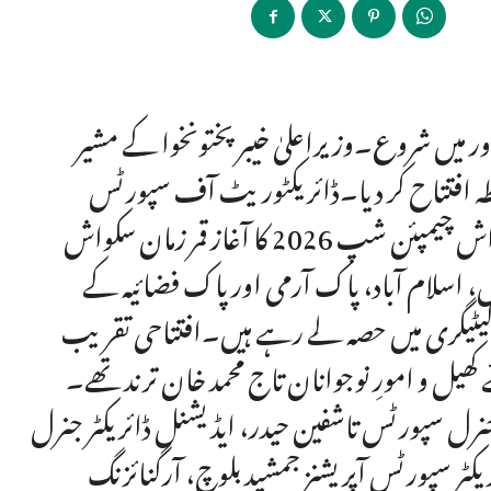
تان نیشنل جونیئر سکواش چیمپئن شپ 2026 پشاور میں شروع۔وزیراعلیٰ خیبرپختونخوا کے مشیر
ابطہ افتتاح کر دیا۔ڈائریکٹوریٹ آف سپورٹس
خیبرپختونخوا کے زیرِ اہتمام آل پاکستان نیشنل جونیئر سکواش چیمپئن شپ 2026 کا آغاز قمر زمان سکواش
، اسلام آباد، پاک آرمی اور پاک فضائیہ کے
موعی طور پر 100 سے زائد میل و فیمیل کھلاڑی انڈر 15 کیٹیگری میں حصہ لے رہے ہیں۔افتتاحی تقریب
ھیل و امورِ نوجوانان تاج محمد خان ترند تھے۔
رل سپورٹس تاشفین حیدر، ایڈیشنل ڈائریکٹر جنرل
کٹر سپورٹس آپریشنز جمشید بلوچ، آرگنائزنگ