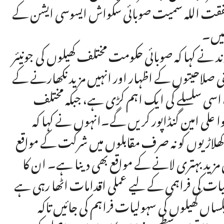
شفقت اللہ سمیت صوبائی سکواش ایسوسی ایشن کے
ھیں۔
ے کہا کہ صوبائی حکومت مختلف کھیلوں کی جونیئر
نی صلاحیتوں کے اظہار اور انہیں مزید نکھارنے کے
 اسی سلسلے کی ایک اہم کڑی ہے، جبکہ مختلف
خوا علی امین گنڈاپور کریں گے۔انہوں نے کہا کہ
 کھلاڑیوں کو نہ صرف مقابلوں میں شرکت کے مواقع
یں مزید بہتری لانے کے مواقع بھی دینا ہے۔ ان کا
لیات کی فراہمی کے لیے عملی اقدامات اٹھا رہی ہے
اں کھیلوں کی سہولیات فراہم کی جائیں تاکہ