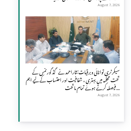
August 7, 2026
سیکرٹری توانائی وبرقیات نثاراحمد نے گڈ گورننس کے
تحت محکمہ میں بہتری ، شفافیت اور احتساب کے لیے اہم
فیصلہ کرتے ہوئے تمام ماتحت...
August 7, 2026