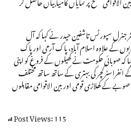
ین الاقوامی سطح پر نمایاں کامیابیاں حاصل کر
ر جنرل سپورٹس تاشفین حیدر نے کہا کہ آل
وں کے علاوہ اسلام آباد، پاک آرمی اور پاک
 کہ صوبائی حکومت نے کھیلوں کے فروغ کو اپنی
کے انفراسٹرکچر کی بہتری کے ساتھ ساتھ مختلف
ہ صوبے کے کھلاڑی قومی اور بین الاقوامی مقابلوں
Post Views:
115