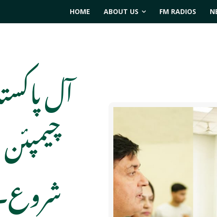
HOME
ABOUT US
FM RADIOS
N
آل پاکست
شروع۔وز