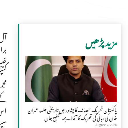
مزید پڑھیں
برا
کمپ
کے 
اس 
پاکستان تحریک انصاف کا پشاور میں تاریخی جلسہ عمران
خان کی رہائی کی تحریک کا آغاز ہے، شفیع جان
سپو
August 7, 2026