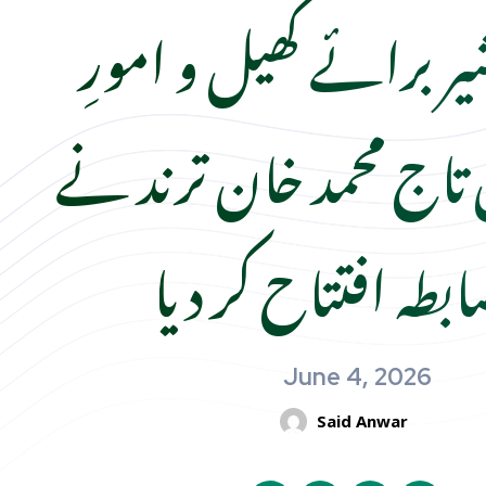
 برائے کھیل و امورِ
 تاج محمد خان ترند نے
ابطہ افتتاح کر دیا
June 4, 2026
Said Anwar