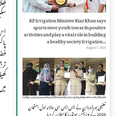
کھل
سک
KP Irrigation Minister Riaz Khan says
sports steer youth towards positive
اس 
activities and play a vital role in building
پاک
a healthy society Irrigation...
فضا
August 7, 2026
ترج
کھی
میں
تعلیمی بورڈ مردان نے ایس ایس سی سالانہ اول امتحان
2026 کے پوزیشن ہولڈرز کا اعلان کر دیا