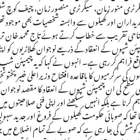
رٹری منور زمان، سیکرٹری منصور زمان، چیف کوچ 
یداران اور کھیلوں سے وابستہ شخصیات بھی موجود ت
تاحی تقریب سے خطاب کرتے ہوئے تاج محمد خان ترند ن
پئن شپوں کے انعقاد کے ذریعے نوجوان کھلاڑیوں کو اپ
قع فراہم کر رہی ہے۔ انہوں نے کہا کہ یہ چیمپئن شپ
لوں کی سرگرمیوں کا باقاعدہ افتتاح وزیراعلیٰ خیبرپختون
ی سطح کی ان چیمپئن شپوں کے انعقاد کا مقصد نوجوان
ہم کرنا ہے بلکہ انہیں سیکھنے اور اپنی فنی صلاحیتوں م
ا تھا کہ صوبائی حکومت کھیلوں کے فروغ اور جدید سہو
 کوشش کی جا رہی ہے کہ صوبے کے تمام اضلاع میں یکس