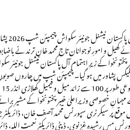
آل پاکس
ئے کھیل و امورِ نوجوانان تاج محمد خان ترند نے باض
لیکس پشاور میں ہو گیا۔ چیمپئن شپ میں چاروں صوبوں
مج
مہمانِ خصوصی وزیراعلیٰ خیبرپختونخوا کے مشیر برائے ک
موقع پر سیکرٹری سپورٹس محمد آصف خان، ڈائریکٹر جن
رٹس مس رشیدہ غزنوی، ڈپٹی ڈائریکٹر نعمت اللہ، ڈائری