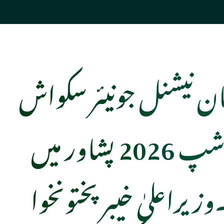
ان نیشنل جونیئر سکواش
چیمپئن شپ 2026 پشاور میں
یراعلیٰ خیبرپختونخوا