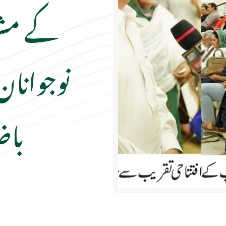
کے مشیر
نوجوانان
باض