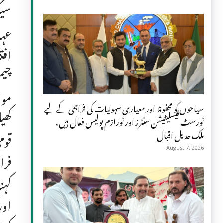
سیک
عہد
افت
چیم
موا
سیاحوں کو محفوظ اور معیاری سہولیات کی فراہمی کے لیے
کھی
ٹورسٹ فیسلیٹیشن سنٹرز اور ٹورازم پولیس فعال ہیں،
ملک عدیل اقبال
قوم
August 7, 2026
فرا
کہن
اور