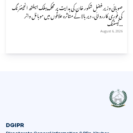
صوبائی وزیر فضل شکور خان کی ہدایت پر محکمہ پبلک ہیلتھ انجینئرنگ
کی فوری کارروائی، دیر بالا کے متاثرہ علاقوں میں موبائل واٹر
ٹیسٹنگ...
August 6, 2026
DGIPR