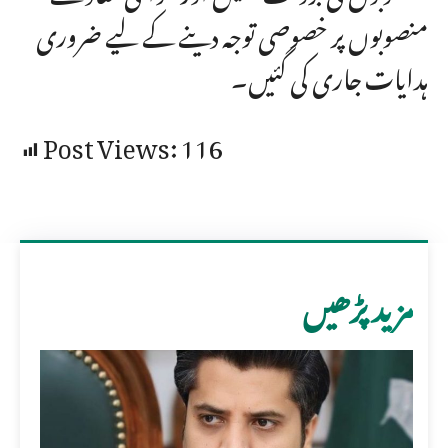
منصوبوں پر خصوصی توجہ دینے کے لیے ضروری
ہدایات جاری کی گئیں۔
Post Views:
116
مزید پڑھیں