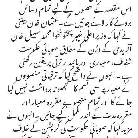
اس مقصد کے حصول کے لیے تمام وسائل
بروئے کار لائے جائیں گے۔عثمان خان بیٹنی
نے کہا کہ وزیراعلیٰ خیبرپختونخوا محمد سہیل خان
آفریدی کے وژن کے مطابق صوبائی حکومت
شفاف، معیاری اور پائیدار ترقی پر یقین رکھتی
ہے۔ انہوں نے واضح کیا کہ ترقیاتی منصوبوں
کے معیار پر کسی قسم کا سمجھوتہ برداشت نہیں کیا
جائے گا اور تمام منصوبے مقررہ معیار اور
مقررہ مدت کے اندر مکمل کیے جائیں۔انہوں نے
مزید کہا کہ صوبائی حکومت کی کرپشن کے خلاف