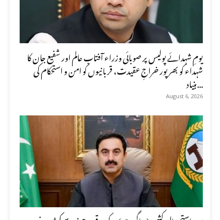
یومِ شہدائے پولیس پر صوبائی وزراء آفتاب عالم اور شفیع جان کا
شہداء کو بھرپور خراجِ عقیدت، قربانیوں کو امن و استحکام کی
بنیاد...
August 6, 2026
یومِ استحصالِ کشمیر (5 اگست) کے موقع پرچیف سیکرٹری خیبر