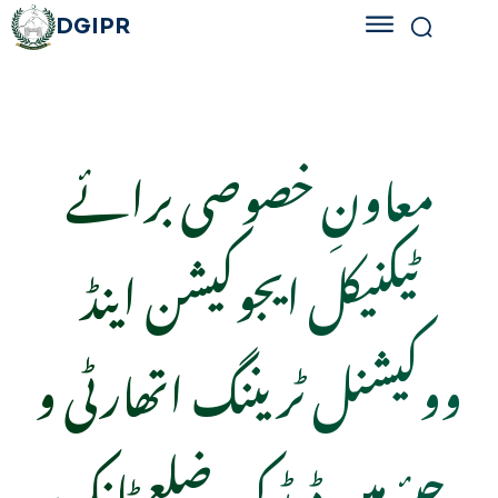
DGIPR
معاونِ خصوصی برائے
ٹیکنیکل ایجوکیشن اینڈ
ووکیشنل ٹریننگ اتھارٹی و
چیئرمین ڈیڈک ضلع ٹانک