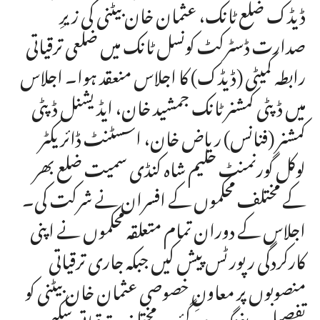
ڈیڈک ضلع ٹانک، عثمان خان بیٹنی کی زیرِ
صدارت ڈسٹرکٹ کونسل ٹانک میں ضلعی ترقیاتی
رابطہ کمیٹی (ڈیڈک) کا اجلاس منعقد ہوا۔ اجلاس
میں ڈپٹی کمشنر ٹانک جمشید خان، ایڈیشنل ڈپٹی
کمشنر (فنانس) ریاض خان، اسسٹنٹ ڈائریکٹر
لوکل گورنمنٹ حلیم شاہ کنڈی سمیت ضلع بھر
کے مختلف محکموں کے افسران نے شرکت کی۔
اجلاس کے دوران تمام متعلقہ محکموں نے اپنی
کارکردگی رپورٹس پیش کیں جبکہ جاری ترقیاتی
منصوبوں پر معاونِ خصوصی عثمان خان بیٹنی کو
تفصیلی بریفنگ دی گئی۔ مختلف ترقیاتی سکیموں