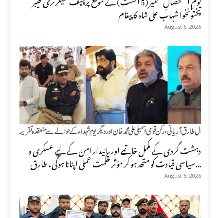
پختونخوا شہاب علی شاہ کا پیغام
August 6, 2026
دہشت گردی کے مکمل خاتمے اور پائیدار امن کے لیے عسکری و
سیاسی قیادت کو متحد ہو کر مؤثر حکمت عملی اپنانا ہوگی، طارق...
August 6, 2026