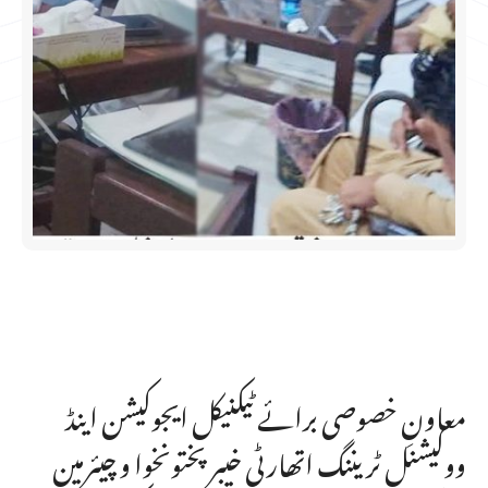
معاونِ خصوصی برائے ٹیکنیکل ایجوکیشن اینڈ
ووکیشنل ٹریننگ اتھارٹی خیبرپختونخوا و چیئرمین