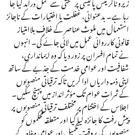
زیرو ٹالرینس پالیسی پر سختی سے عمل درآمد کیا جا
رہا ہے۔ بدعنوانی، غفلت یا اختیارات کے ناجائز
استعمال میں ملوث عناصر کے خلاف بلاامتیاز
قانونی کارروائی عمل میں لائی جائے گی۔ انہوں
نے تمام افسران پر زور دیا کہ وہ ایمانداری،
شفافیت اور عوامی خدمت کے جذبے کے ساتھ
اپنی ذمہ داریاں ادا کریں تاکہ ترقیاتی منصوبوں
کے ثمرات عوام تک مؤثر انداز میں پہنچ سکیں۔
اجلاس کے اختتام پر مختلف ترقیاتی منصوبوں پر
پیش رفت کا جائزہ لیا گیا اور متعلقہ محکموں کو
منصوبوں کی بروقت تکمیل اور عوامی مفاد کے