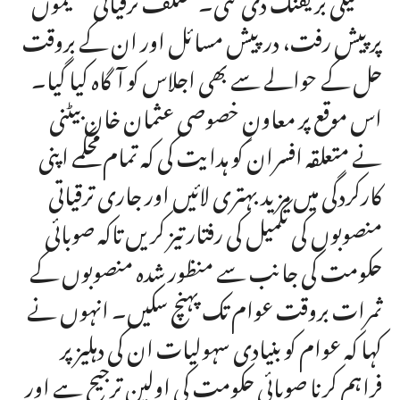
پر پیش رفت، درپیش مسائل اور ان کے بروقت
حل کے حوالے سے بھی اجلاس کو آگاہ کیا گیا۔
اس موقع پر معاونِ خصوصی عثمان خان بیٹنی
نے متعلقہ افسران کو ہدایت کی کہ تمام محکمے اپنی
کارکردگی میں مزید بہتری لائیں اور جاری ترقیاتی
منصوبوں کی تکمیل کی رفتار تیز کریں تاکہ صوبائی
حکومت کی جانب سے منظور شدہ منصوبوں کے
ثمرات بروقت عوام تک پہنچ سکیں۔ انہوں نے
کہا کہ عوام کو بنیادی سہولیات ان کی دہلیز پر
فراہم کرنا صوبائی حکومت کی اولین ترجیح ہے اور