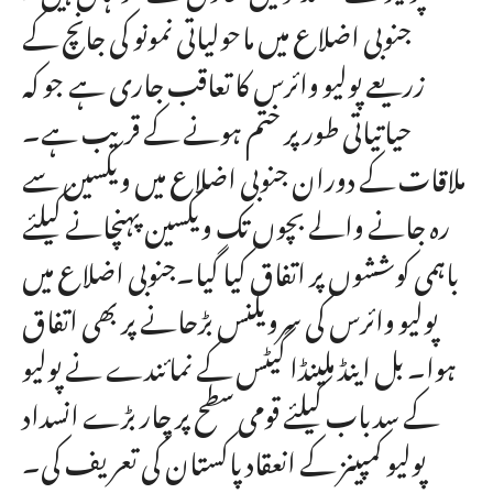
جنوبی اضلاع میں ماحولیاتی نمونو کی جانچ کے
زریعے پولیو وائرس کا تعاقب جاری ہے جو کہ
حیاتیاتی طور پر ختم ہونے کے قریب ہے۔
ملاقات کے دوران جنوبی اضلاع میں ویکسین سے
رہ جانے والے بچوں تک ویکسین پہنچانے کیلئے
باہمی کوششوں پر اتفاق کیا گیا۔جنوبی اضلاع میں
پولیو وائرس کی سرویلنس بڑحانے پر بھی اتفاق
ہوا۔ بل اینڈ ملینڈا گیٹس کے نمائندے نے پولیو
کے سدباب کیلئے قومی سطح پر چار بڑے انسداد
پولیو کمپینز کے انعقاد پاکستان کی تعریف کی۔