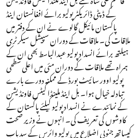
کے ڈپٹی ڈائریکٹر پولیو برائے افغانستان اینڈ
پاکستان مائیکل گالوے نے ان کے دفتر میں
ملاقات کی۔ ملاقات کے دوران سپیشل سیکرٹری
ہیلتھ برائے انسداد پولیو عبدالباسط بھی ان کے
ہمراہ تھے ملاقات کے دوران مئی میں اعلی سطحی
پولیو اوور سائیٹ بورڈ کے ممکنہ دورے بارے
تبادلہ خیال ہوا۔ بل اینڈ ملینڈا گیٹس فاونڈیشن
کے نمائندے نے انسداد پولیو کیلئے پاکستان کے
کاوشوں کی تعریف کی۔ انہوں نے وزیر صحت
کیساتھ جنوبی اضلاع میں پولیو وائرس کے سدباب