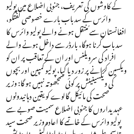
کے کاوشوں کی تعریف، جنوبی اضلاع میں پولیو
وائرس کے سدباب بارے خصوصی گُفتگو،
افغانستان سے مُنتقل ہونے والے پولیو وائرس کا
سدباب کرنا ہوگا، بارڈر سے داخل ہونے والے
افراد کی سرویلنس اور ان کے تعاقب پر ان کو
ویکسین کرانے پر زور دیا گیا، پولیو کمپین اور بچوں
کی ویکسینینش پر کوئی سمجھوتہ نہیں ہو گا: وزیر
صحت کی مائیکل گالوے کو یقین دہانیدونوں
عہدیداروں کا جنوبی اضلاع سمیت صوبے سے
پولیو وائرس کے خاتمے کا اعادہ وزیر صحت سید
قاسم علی شاہ سے بل اینڈ ملنڈا گیٹس فاونڈیشن