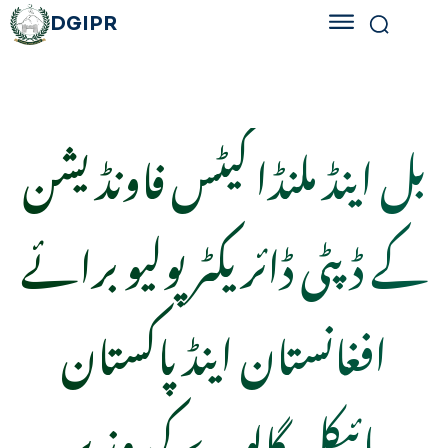
DGIPR
بل اینڈ ملنڈا گیٹس فاونڈیشن
کے ڈپٹی ڈائریکٹر پولیو برائے
افغانستان اینڈ پاکستان
مائیکل گالوے کی وزیر