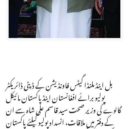
بل اینڈ ملنڈا گیٹس فاونڈیشن کے ڈپٹی ڈائریکٹر
پولیو برائے افغانستان اینڈ پاکستان مائیکل
گالوے کی وزیر صحت سید قاسم علی شاہ سے ان
کے دفتر میں ملاقات، انسداد پولیو کیلئے پاکستان