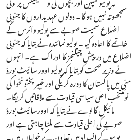
کہ پولیو کمپین اور بچوں کی ویکسینینش پر کوئی
سمجھوتہ نہیں ہو گا۔ دونوں عہدیداروں کا جنوبی
اضلاع سمیت صوبے سے پولیو وائرس کے
خاتمے کا اعادہ کیا۔ پولیو نمائندہ نے بتایا کہ جنوبی
اضلاع میں درپیش چیلنجز کا ادراک ہے۔ انہوں
نے وزیر صحت کو بتایا کہ پولیو اوور سائیٹ بورڈ
مئی میں پاکستان کا دورہ کریگی اور خیبرپختونخوا کی
نومُنتخب اعلی سیاسی قیادت سے ملاقاتیں کریگا۔
مائیکل گالوے نے بتایا کہ اوورسائیٹ بورڈ
صوبے کی اعلٰی قیادت سے ملنا چاہتی ہے اور
پولیو کے انسداد میں تعاون کے خواہاں ہیں۔