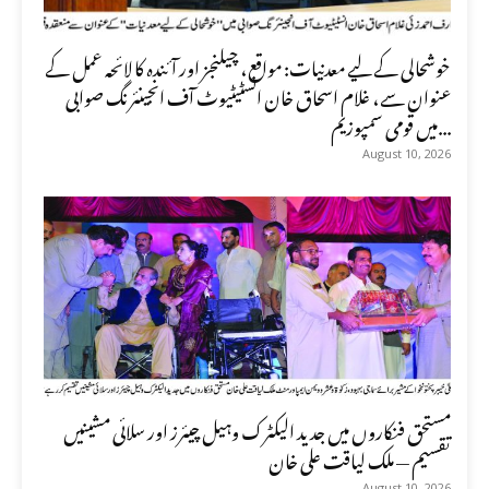
خوشحالی کے لیے معدنیات: مواقع، چیلنجز اور آئندہ کا لائحہ عمل کے
عنوان سے، غلام اسحاق خان انسٹیٹیوٹ آف انجینئرنگ صوابی
میں قومی سمپوزیم...
August 10, 2026
مستحق فنکاروں میں جدید الیکٹرک وہیل چیئرز اور سلائی مشینیں
تقسیم — ملک لیاقت علی خان
August 10, 2026