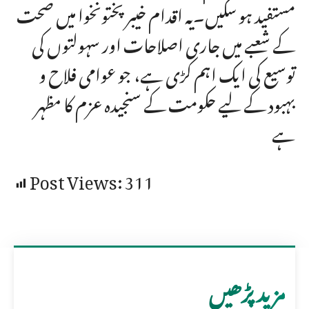
مستفید ہو سکیں۔یہ اقدام خیبر پختونخوا میں صحت
کے شعبے میں جاری اصلاحات اور سہولتوں کی
توسیع کی ایک اہم کڑی ہے، جو عوامی فلاح و
بہبود کے لیے حکومت کے سنجیدہ عزم کا مظہر
ہے
Post Views:
311
مزید پڑھیں