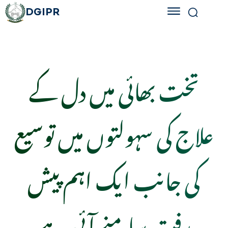
DGIPR
تخت بھائی میں دل کے
علاج کی سہولتوں میں توسیع
کی جانب ایک اہم پیش
رفت سامنے آئی ہے