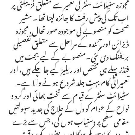
مجوزہ سٹیلائٹ سنٹر کی تعمیر سے متعلق فزیبلٹی پر
اب تک کی پیش رفت کا جائزہ لینا تھا۔ مشیر
صحت کو منصوبے کی موجودہ صورتحال، مجوزہ
ڈیزائن اور آئندہ کے مراحل سے متعلق تفصیلی
بریفنگ دی گئی۔منصوبے کے لیے بجٹ میں
فنڈز پہلے ہی مختص اور ریلیز کیے جا چکے ہیں، اور
تعمیراتی کام بہت جلد شروع ہونے والا ہے۔
سٹیلائٹ سنٹر کے قیام سے تخت بھائی اور گرد و
نواح کے عوام کو دل کے علاج کی جدید سہولتیں
مقامی سطح پر دستیاب ہوں گی، جس سے بڑے
شہروں کا بوجھ کم ہوگا اور مریضوں کو بروقت