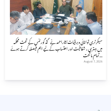
سیکرٹری توانائی وبرقیات نثاراحمد نے گڈ گورننس کے تحت محکمہ
میں بہتری ، شفافیت اور احتساب کے لیے اہم فیصلہ کرتے ہوئے
تمام ماتحت...
August 7, 2026