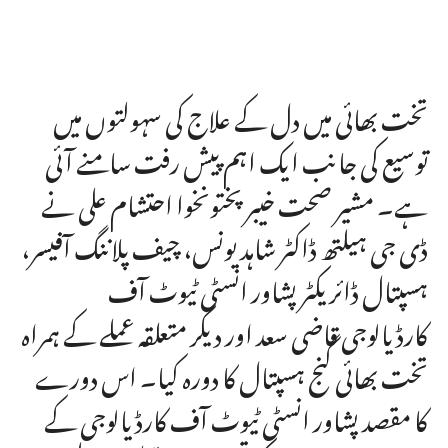
تخت بھائی میں دل کے علاج کی سہولتوں میں
توسیع کی جانب ایک اہم پیش رفت سامنے آئی
ہے۔ مشیر صحت خیبر پختونخوا احتشام علی نے
ڈی جی ہیلتھ ڈاکٹر شاہد یونس، چیف پلاننگ آفیسر،
ہسپتال ڈائریکٹر پشاور انسٹی ٹیوٹ آف
کارڈیالوجی قاضی سعد اور دیگر متعلقہ عملے کے ہمراہ
تخت بھائی گنج ہسپتال کا دورہ کیا۔ اس دورے
کا مقصد پشاور انسٹی ٹیوٹ آف کارڈیالوجی کے