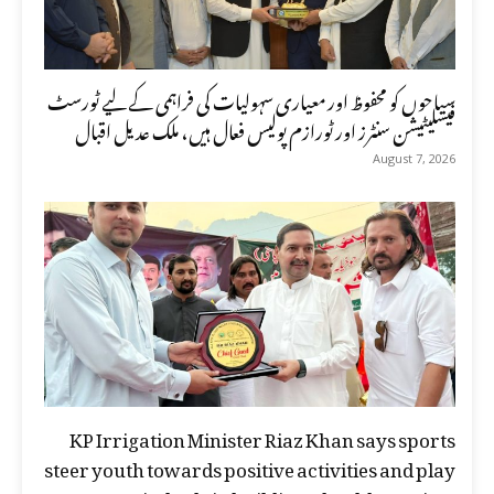
سیاحوں کو محفوظ اور معیاری سہولیات کی فراہمی کے لیے ٹورسٹ
فیسلیٹیشن سنٹرز اور ٹورازم پولیس فعال ہیں، ملک عدیل اقبال
August 7, 2026
KP Irrigation Minister Riaz Khan says sports
steer youth towards positive activities and play