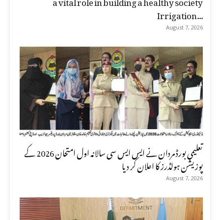
a vital role in building a healthy society
Irrigation...
August 7, 2026
تعلیمی بورڈ مردان نے ایس ایس سی سالانہ اول امتحان 2026 کے
پوزیشن ہولڈرز کا اعلان کر دیا
August 7, 2026