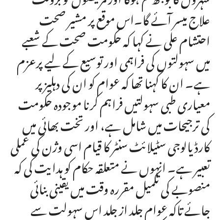
علاج میسر آئے گا۔اس موقع پر مشیر صحت
احتشام علی نے کہا کہ حکومت صحت کے شعبے
میں سہولتوں کی فراہمی اور توسیع کے لیے پرعزم
ہے۔ ان کا کہنا تھا کہ عوام کو ان کی دہلیز پر
معیاری طبی سہولتیں فراہم کرنا موجودہ حکومت
کی ترجیحات میں شامل ہے، اور تخت بھائی میں
کارڈیالوجی سٹیلائٹ سنٹر کا قیام اسی وژن کی عملی
تعبیر ہے۔ انہوں نے متعلقہ حکام کو ہدایت کی کہ
منصوبے کی تکمیل مقررہ وقت میں یقینی بنائی
جائے تاکہ عوام جلد از جلد اس سہولت سے