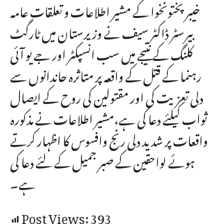
خیبر پختونخوا کے مشیر اطلاعات و تعلقات عامہ
بیرسٹر ڈاکٹر سیف نے وزیرستان میں ٹارگٹ
کلنگ کے نتیجے میں سب انسپکٹر اور جے یو آئی
رہنما کے قتل کے واقعہ پر متاثرہ حاندانوں سے
دلی تعزیت کی اور مقتولین کی روح کے ایصال
ثواب کیلئے دعا کی ہے،مشیر اطلاعات نے مذکورہ
واقعات پر شدید دلی رنج وافسوس کا اظہار کرتے
ہوئے لواحقین کے صبر جمیل کے لئے دعا کی
ہے۔
Post Views:
393