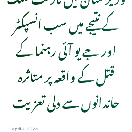
کے نتیجے میں سب انسپکٹر
اور جے یو آئی رہنما کے
قتل کے واقعہ پر متاثرہ
حاندانوں سے دلی تعزیت
April 4, 2024