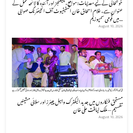
خوشحالی کے لیے معدنیات: مواقع، چیلنجز اور آئندہ کا لائحہ عمل کے
عنوان سے، غلام اسحاق خان انسٹیٹیوٹ آف انجینئرنگ صوابی
میں قومی سمپوزیم...
August 10, 2026
مستحق فنکاروں میں جدید الیکٹرک وہیل چیئرز اور سلائی مشینیں
تقسیم — ملک لیاقت علی خان
August 10, 2026