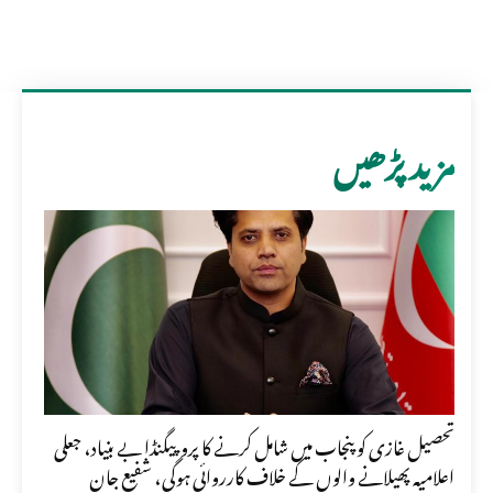
مزید پڑھیں
تحصیل غازی کو پنجاب میں شامل کرنے کا پروپیگنڈا بے بنیاد، جعلی
اعلامیہ پھیلانے والوں کے خلاف کارروائی ہوگی، شفیع جان