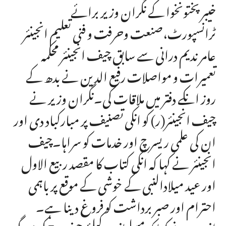
خیبر پختونخوا کے نگران وزیر برائے
ٹرانسپورٹ،صنعت وحرفت و فنی تعلیم انجینئر
عامر ندیم درانی سے سابق چیف انجینئر محکمہ
تعمیرات و مواصلات رفیع الدین نے بدھ کے
روز انکے دفتر میں ملاقات کی۔نگران وزیر نے
چیف انجینئر(ر) کو انکی تصنیف پر مبارکباد دی اور
ان کی علمی ریسرچ اور خدمات کو سراہا۔چیف
انجینئر نے کہا کہ انکی کتاب کا مقصد ربیع الاول
اور عید میلادالنبی کے خوشی کے موقع پر باہمی
احترام اور صبر برداشت کو فروغ دینا ہے۔