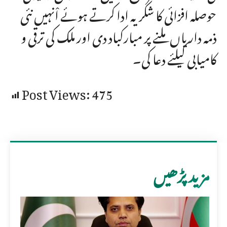
حوصلہ افزائی کا شکریہ ادا کرتے ہوئے اْنہیں نئی
ذمہ داریاں ملنے پر مبارکباد دی اور ملک کی ترقی و
کامیابی کیلئے دعا کی۔
Post Views:
475
مزید پڑھیں