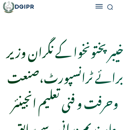
DGIPR
خیبر پختونخوا کے نگران وزیر
برائے ٹرانسپورٹ،صنعت
وحرفت و فنی تعلیم انجینئر
عامر ندیم درانی سے سابق