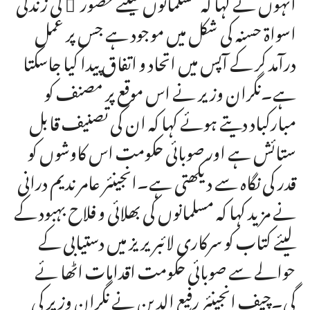
انہوں نے کہا کہ مسلمانوں کیلئے حضور ْ کی زندگی
اسواۃ حسنہ کی شکل میں موجود ہے جس پر عمل
درآمد کر کے آپس میں اتحاد و اتفاق پیدا کیا جاسکتا
ہے۔نگران وزیر نے اس موقع پر مصنف کو
مبارکباد دیتے ہوئے کہا کہ ان کی تصنیف قابل
ستائش ہے اور صوبائی حکومت اس کاوشوں کو
قدر کی نگاہ سے دیکھتی ہے۔انجینئر عامر ندیم درانی
نے مزید کہا کہ مسلمانوں کی بھلائی و فلاح بہبود کے
لیئے کتاب کو سرکاری لائبریریز میں دستیابی کے
حوالے سے صوبائی حکومت اقدامات اٹھا ئے
گی۔چیف انجینئر رفیع الدین نے نگران وزیر کی