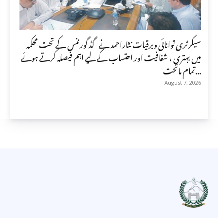
سیکرٹری توانائی وبرقیات نثاراحمد نے گڈ گورننس کے تحت محکمہ
میں بہتری ، شفافیت اور احتساب کے لیے اہم فیصلہ کرتے ہوئے
تمام ماتحت...
August 7, 2026