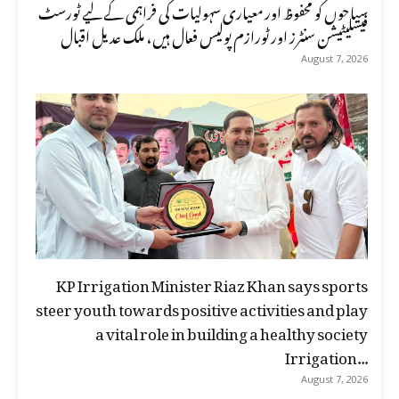
سیاحوں کو محفوظ اور معیاری سہولیات کی فراہمی کے لیے ٹورسٹ
فیسلیٹیشن سنٹرز اور ٹورازم پولیس فعال ہیں، ملک عدیل اقبال
August 7, 2026
KP Irrigation Minister Riaz Khan says sports
steer youth towards positive activities and play
a vital role in building a healthy society
Irrigation...
August 7, 2026