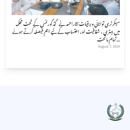
سیکرٹری توانائی وبرقیات نثاراحمد نے گڈ گورننس کے تحت محکمہ
میں بہتری ، شفافیت اور احتساب کے لیے اہم فیصلہ کرتے ہوئے
تمام ماتحت...
August 7, 2026