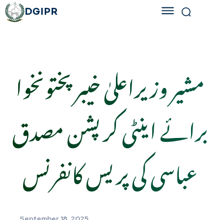
DGIPR
مشیر وزیراعلیٰ خیبرپختونخوا
برائے اینٹی کرپشن مصدق
عباسی کی پریس کانفرنس
September 18, 2025