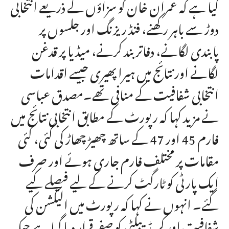
گیا ہے کہ عمران خان کو سزاؤں کے ذریعے انتخابی
دوڑ سے باہر رکھنے، فنڈ ریزنگ اور جلسوں پر
پابندی لگانے، دفاتر بند کرنے، میڈیا پر قدغن
لگانے اور نتائج میں ہیرا پھیری جیسے اقدامات
انتخابی شفافیت کے منافی تھے۔مصدق عباسی
نے مزید کہا کہ رپورٹ کے مطابق انتخابی نتائج میں
فارم 45 اور 47 کے ساتھ چھیڑ چھاڑ کی گئی، کئی
مقامات پر مختلف فارم جاری ہوئے اور صرف
ایک پارٹی کو ٹارگٹ کرنے کے لیے فیصلے کیے
گئے۔ انہوں نے کہا کہ رپورٹ میں الیکشن کی
شفافیت اور کریڈیبلٹی کو صفر قرار دیا گیا ہے جبکہ