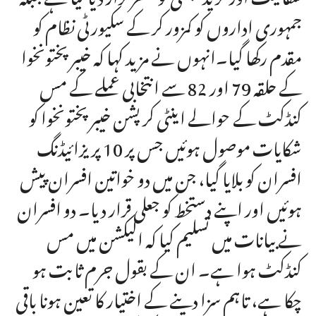
جمہوری اداروں کو کمزور کر کے سکیورٹی نظام کو
مقدم رکھا گیا۔انہوں نے مزید کہا کہ خیبرپختونخوا
کے حلقہ 79 اور 82 سے انتخابی عملے کے مس
کنڈکٹ کے حوالے اینٹی کرپشن خیبرپختونخوا کو
شکایات موصول ہوئیں جس پر 10 پریزائیڈنگ
افسران کو بلایا گیا، جن میں دو خواتین افسران پیش
ہوئیں اور اپنے دستخط کو جعلی قرار دیا۔ دو افسران
نے بیانات میں تسلیم کیا کہ الیکشن میں مس
کنڈکٹ ہوا ہے۔ ان کے بقول جرم ثابت ہو
چکا ہے، تاہم سزا دینے کے اختیار کا تعین ہونا باقی