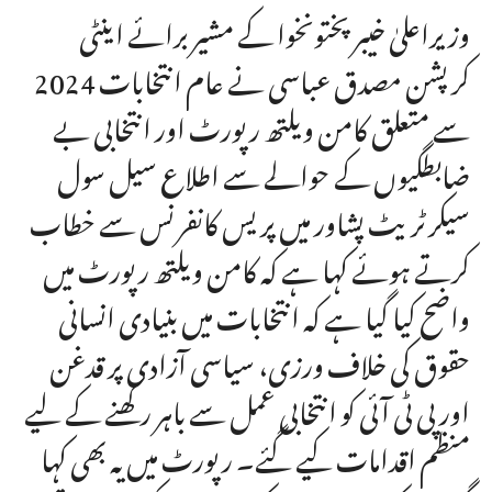
وزیراعلیٰ خیبر پختونخوا کے مشیربرائے اینٹی
کرپشن مصدق عباسی نے عام انتخابات 2024
سے متعلق کامن ویلتھ رپورٹ اور انتخابی بے
ضابطگیوں کے حوالے سے اطلاع سیل سول
سیکرٹریٹ پشاور میں پریس کانفرنس سے خطاب
کرتے ہوئے کہا ہے کہ کامن ویلتھ رپورٹ میں
واضح کیا گیا ہے کہ انتخابات میں بنیادی انسانی
حقوق کی خلاف ورزی، سیاسی آزادی پر قدغن
اور پی ٹی آئی کو انتخابی عمل سے باہر رکھنے کے لیے
منظم اقدامات کیے گئے۔ رپورٹ میں یہ بھی کہا