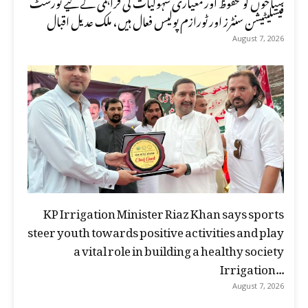
سیاحوں کو محفوظ اور معیاری سہولیات کی فراہمی کے لیے ٹورسٹ
فیسلیٹیشن سنٹرز اور ٹورازم پولیس فعال ہیں، ملک عدیل اقبال
August 7, 2026
KP Irrigation Minister Riaz Khan says sports
steer youth towards positive activities and play
a vital role in building a healthy society
Irrigation...
August 7, 2026