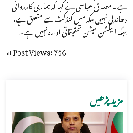
ہے۔مصدق عباسی نے کہا کہ ہماری کارروائی
دھاندلی نہیں بلکہ مس کنڈکٹ سے متعلق ہے،
جبکہ الیکشن کمیشن تحقیقاتی ادارہ نہیں ہے۔
Post Views:
756
مزید پڑھیں