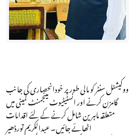
ووکیشنل سنٹر کو مالی طور پر خودانحصاری کی جانب
گامزن کرنے اور انسٹیٹیوٹ مینجمنٹ کمیٹی میں
متعلقہ ماہرین شامل کرنے کے لئے اقدامات
اٹھائے جائیں۔ عبدالکریم تورڈھیر