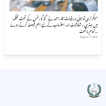
سیکرٹری توانائی وبرقیات نثاراحمد نے گڈ گورننس کے تحت محکمہ
میں بہتری ، شفافیت اور احتساب کے لیے اہم فیصلہ کرتے ہوئے
تمام ماتحت...
August 7, 2026