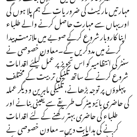
مہارتیں مارکیٹ کی ضروریات کے ہم پلا ہوں گی
اور یہاں سے مہارت حاصل کرنے والے طلباء
اپنا کاروبار شروع کرکے صوبے میں ملازمت پیدا
کرنے میں مددکریں گے۔معاون خصوصی نے
سنٹر کی انتظامیہ کو اس تجویزپر عمل کیلئے اقدامات
شروع کرنے کے ساتھ تکنیکی تربیت کے مختلف
پہلوؤں پر توجہ بڑھانے، تکنیکی ماہرین و دیگر عملہ
کی حاضری بائیو میٹرک طریقے سے یقینی بنانے اور
طلباء کی حاضری بہتر رکھنے کے لئے اقدامات
کرنے کی ہدایات دیں۔ معاون خصوصی نے