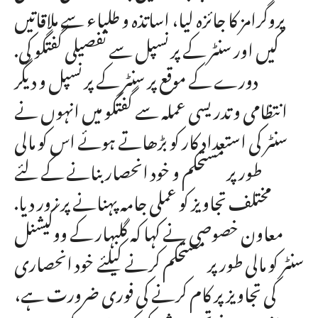
پروگرامز کا جائزہ لیا، اساتذہ و طلباء سے ملاقاتیں
کیں اور سنٹر کے پرنسپل سے تفصیلی گفتگو کی.
دورے کے موقع پر سنٹر کے پرنسپل و دیگر
انتظامی و تدریسی عملہ سے گفتگو میں انہوں نے
سنٹر کی استعداد کار کو بڑھاتے ہوئے اس کو مالی
طور پر مستحکم و خود انحصاربنانے کے لئے
مختلف تجاویز کو عملی جامہ پہنانے پر زور دیا.
معاون خصوصی نے کہا کہ گلبہار کے ووکیشنل
سنٹر کو مالی طور پر مستحکم کرنے کیلئے خود انحصاری
کی تجاویز پر کام کرنے کی فوری ضرورت ہے،