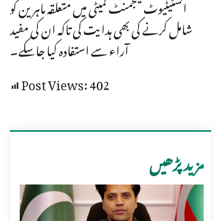
انسٹیٹیوٹ مینجمنٹ کمیٹی میں متعلقہ ماہرین کو
شامل کرنے کی بھی ہدایت کی تاکہ ان کی مفید
آراء سے استفادہ کیا جاسکے۔
Post Views:
402
مزید پڑھیں