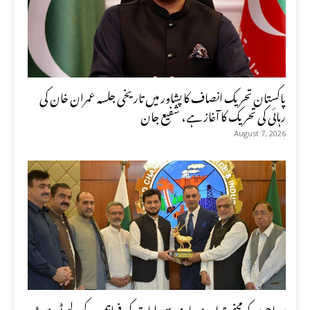
پاکستان تحریک انصاف کا پشاور میں تاریخی جلسہ عمران خان کی
رہائی کی تحریک کا آغاز ہے، شفیع جان
August 7, 2026
سیاحوں کو محفوظ اور معیاری سہولیات کی فراہمی کے لیے ٹورسٹ