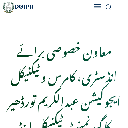
DGIPR
معاون خصوصی برائے
انڈسٹری، کامرس و ٹیکنیکل
ایجوکیشن عبدالکریم تورڈھیر
کا گورنمنٹ ٹیکنیکل اینڈ