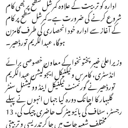
ادارہ کو تربیت کے علاوہ کمرشل سطح پر بھی کام
شروع کرنے کی ضرورت ہے۔کمرشل سطح پر کام
کے آغاز سے ادارہ خود انحصاری کی طرف گامزن
ہوگا، عبدالکریم تورڈھیر۔
وزیراعلیٰ خیبرپختونخوا کے معاون خصوصی برائے
انڈسٹری، کامرس و ٹیکنیکل ایجوکیشن عبدالکریم
تورڈھیر نے گورنمنٹ ٹیکنیکل اینڈ ووکیشنل سنٹر
گلبہار کا اچانک دورہ کیا جہاں انہوں نے پہلے
رجسٹر، سٹاف کی بائیو میٹرک حاضری چیک کی، 13
مختلف شعبہ جات میں جا کر تدریسی و تربیتی