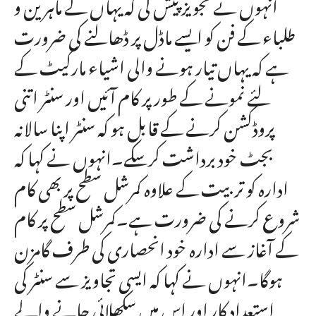
انہوں نے تجویز پیش کی کہ یہاں کے ماہرین و
طلباء کے فن کو ایسے ماڈل پر ڈھالنے کی ضرورت
ہے کہ یہاں تیار ہونے والی اشیاء مارکیٹ کے
لئے نمونے کے طور پر کام آئیں اور سنٹر اتنی
پروڈکشن کرنے کے قابل ہو کہ سنٹر اپنا سالانہ
بجٹ خود برداشت کرسکے۔انہوں نے کہا کہ
ادارہ کو تربیت کے علاوہ کمرشل سطح پر بھی کام
شروع کرنے کی ضرورت ہے۔کمرشل سطح پر کام
کے آغاز سے ادارہ خود انحصاری کی طرف گامزن
ہوگا۔انہوں نے کہا کہ ایسی تجاویز سے سنٹر کی
استعداد کار اور اس میں سکھلائی جانے والے