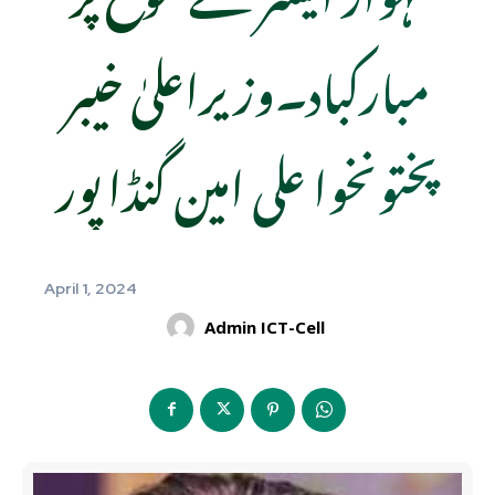
مبارکباد۔وزیراعلیٰ خیبر
پختونخوا علی امین گنڈا پور
April 1, 2024
Admin ICT-Cell