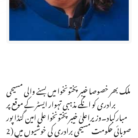
ملک بھر خصوصا خیبرپختونخوا میں بسنے والی مسیحی
برادری کو انکے مذہبی تہوار ایسٹر کے موقع پر
مبارکباد۔وزیراعلیٰ خیبر پختونخوا علی امین گنڈا پور
2) صوبائی حکومت مسیحی برادری کی خوشیوں میں