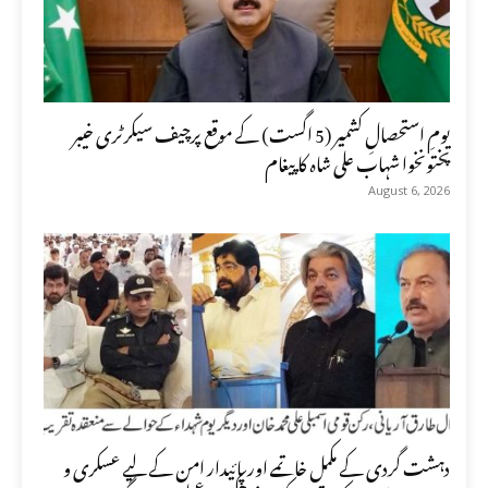
یومِ استحصالِ کشمیر (5 اگست) کے موقع پرچیف سیکرٹری خیبر
پختونخوا شہاب علی شاہ کا پیغام
August 6, 2026
دہشت گردی کے مکمل خاتمے اور پائیدار امن کے لیے عسکری و