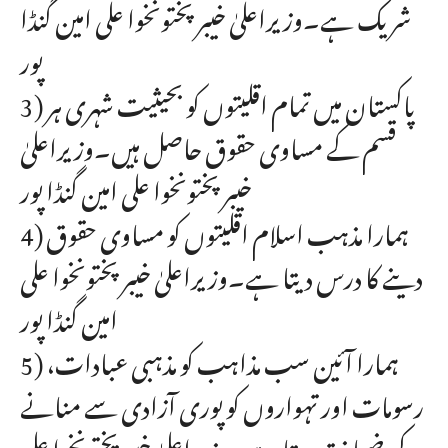
شریک ہے۔وزیراعلیٰ خیبر پختونخوا علی امین گنڈا
پور
3) پاکستان میں تمام اقلیتوں کو بحیثیت شہری ہر
قسم کے مساوی حقوق حاصل ہیں۔وزیراعلیٰ
خیبر پختونخوا علی امین گنڈا پور
4) ہمارا مذہب اسلام اقلیتوں کو مساوی حقوق
دینے کا درس دیتا ہے۔وزیراعلیٰ خیبر پختونخوا علی
امین گنڈا پور
5) ہمارا آئین سب مذاہب کو مذہبی عبادات،
رسومات اور تہواروں کو پوری آزادی سے منانے
کی ضمانت دیتا ہے۔وزیراعلیٰ خیبر پختونخوا علی