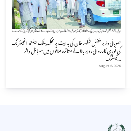
صوبائی وزیر فضل شکور خان کی ہدایت پر محکمہ پبلک ہیلتھ انجینئرنگ
کی فوری کارروائی، دیر بالا کے متاثرہ علاقوں میں موبائل واٹر
ٹیسٹنگ...
August 6, 2026