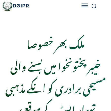
DGIPR
ملک بھر خصوصا
خیبرپختونخوا میں بسنے والی
مسیحی برادری کو انکے مذہبی
تہوار ایسٹر کے موقع پر