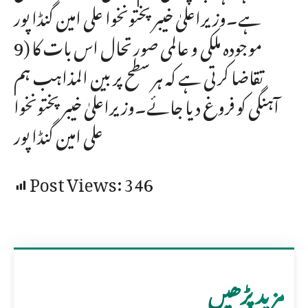
ہے۔وزیراعلیٰ خیبر پختونخوا علی امین گنڈا پور
9) موجودہ ملکی و عالمی صورتحال اس بات کا
تقاضا کرتی ہے کہ ہر سطح پر بین المذاہب ہم
آہنگی کو فروغ دیا جائے۔وزیراعلیٰ خیبر پختونخوا
علی امین گنڈا پور
Post Views:
346
مزید پڑھیں