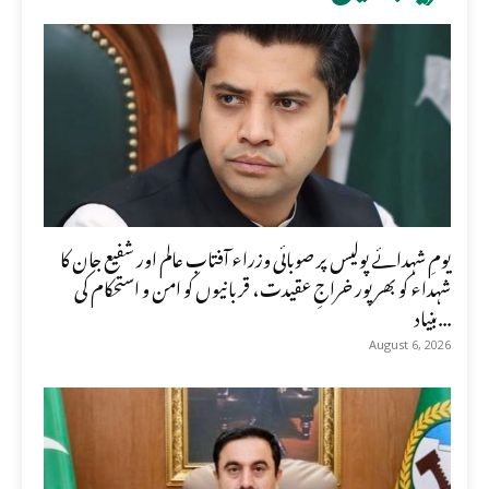
یومِ شہدائے پولیس پر صوبائی وزراء آفتاب عالم اور شفیع جان کا
شہداء کو بھرپور خراجِ عقیدت، قربانیوں کو امن و استحکام کی
بنیاد...
August 6, 2026