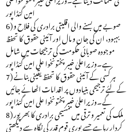
امین گنڈا پور
6) صوبے میں بسنے والی اقلیتی برادری کی فلاح و
بہبود، ان کی جان و مال اور آئینی حقوق کا تحفظ
موجودہ صوبائی حکومت کی ترجیحات میں شامل
ہے۔وزیراعلیٰ خیبر پختونخوا علی امین گنڈا پور
7) ہر کسی کے آئینی حقوق کا تحفظ یقینی بنانے
کے لئے ترجیحی بنیادوں پر اقدامات اٹھائے جائیں
گے۔وزیراعلیٰ خیبر پختونخوا علی امین گنڈا پور
8) ملک کی تعمیر و ترقی میں مسیحی برادری کا بھر پور
کردار رہاہے جسے پوری قوم قدر کی نگاہ سے دیکھتی