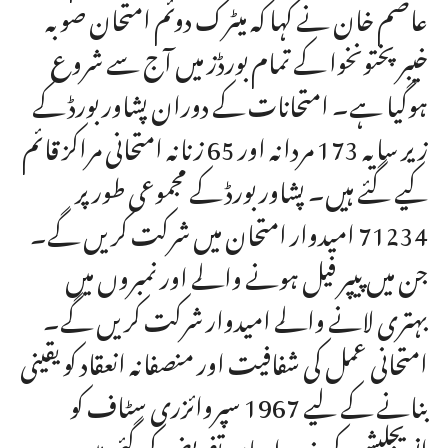
عاصم خان نے کہا کہ میٹرک دوئم امتحان صوبہ
خیبر پختونخوا کے تمام بورڈز میں آج سے شروع
ہوگیا ہے۔ امتحانات کے دوران پشاور بورڈ کے
زیر سایہ 173 مردانہ اور 65 زنانہ امتحانی مراکز قائم
کیے گئے ہیں۔ پشاور بورڈ کے مجموعی طور پر
71234 امیدوار امتحان میں شرکت کریں گے۔
جن میں پیپر فیل ہونے والے اور نمبروں میں
بہتری لانے والے امیدوار شرکت کریں گے۔
امتحانی عمل کی شفافیت اور منصفانہ انعقاد کو یقینی
بنانے کے لیے 1967 سپروائزری سٹاف کو
انویجلیشن کی ذمہ داریاں تفویض کی گئی ہیں۔