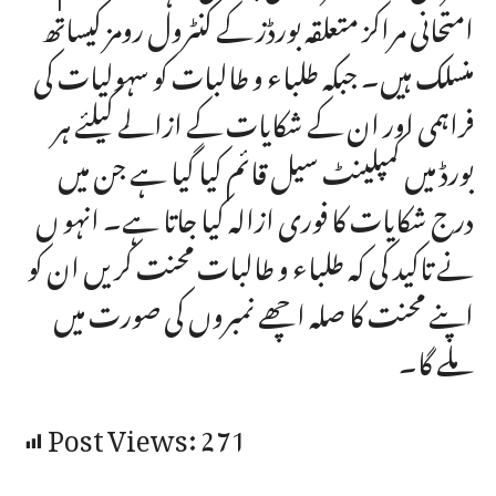
امتحانی مراکز متعلقہ بورڈز کے کنٹرول رومز کیساتھ
منسلک ہیں۔ جبکہ طلباء و طالبات کو سہولیات کی
فراہمی اور ان کے شکایات کے ازالے کیلئے ہر
بورڈ میں کمپلینٹ سیل قائم کیا گیا ہے جن میں
درج شکایات کا فوری ازالہ کیا جاتا ہے۔ انہو ں
نے تاکید کی کہ طلباء و طالبات محنت کریں ان کو
اپنے محنت کا صلہ اچھے نمبروں کی صورت میں
ملے گا۔
Post Views:
271