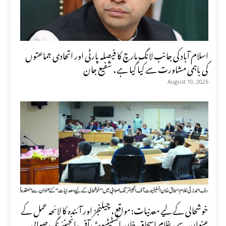
اسلام آباد کی جانب لانگ مارچ کا فیصلہ پارٹی اور اتحادی جماعتوں
کی باہمی مشاورت سے کیا گیا ہے، شفیع جان
August 10, 2026
خوشحالی کے لیے معدنیات: مواقع، چیلنجز اور آئندہ کا لائحہ عمل کے
عنوان سے، غلام اسحاق خان انسٹیٹیوٹ آف انجینئرنگ صوابی