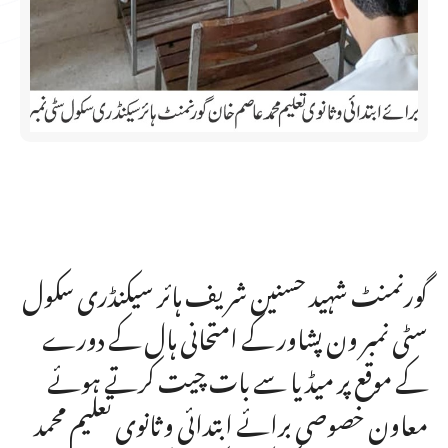
گورنمنٹ شہید حسنین شریف ہائر سیکنڈری سکول
سٹی نمبر ون پشاور کے امتحانی ہال کے دورے
کے موقع پر میڈیا سے بات چیت کرتے ہوئے
معاون خصوصی برائے ابتدائی و ثانوی تعلیم محمد