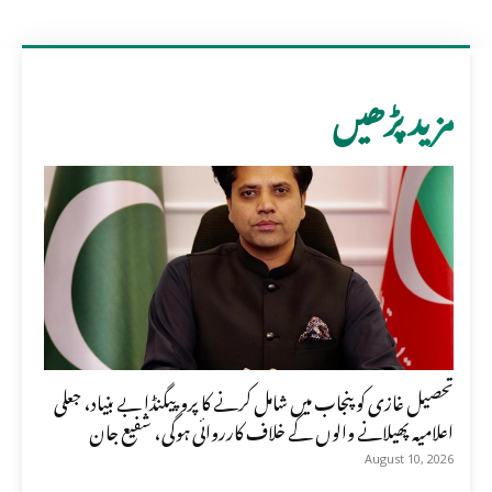
مزید پڑھیں
تحصیل غازی کو پنجاب میں شامل کرنے کا پروپیگنڈا بے بنیاد، جعلی
اعلامیہ پھیلانے والوں کے خلاف کارروائی ہوگی، شفیع جان
August 10, 2026