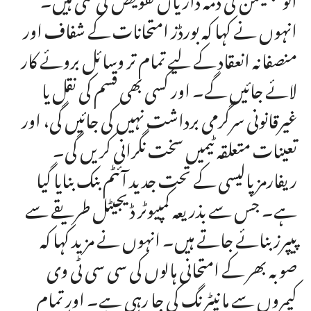
انہوں نے کہا کہ بورڈز امتحانات کے شفاف اور
منصفانہ انعقاد کے لیے تمام تر وسائل بروئے کار
لائے جائیں گے۔ اور کسی بھی قسم کی نقل یا
غیرقانونی سرگرمی برداشت نہیں کی جائیں گی، اور
تعینات متعلقہ ٹیمیں سخت نگرانی کریں گی۔
ریفارمز پالیسی کے تحت جدید آئٹم بنک بنایا گیا
ہے۔ جس سے بذریعہ کمپیوٹر ڈیجیٹل طریقے سے
پیپرز بنائے جاتے ہیں۔ انہوں نے مزید کہا کہ
صوبہ بھر کے امتحانی ہالوں کی سی سی ٹی وی
کیمروں سے مانیٹرنگ کی جا رہی ہے۔ اور تمام