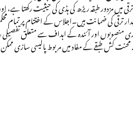
ترقی میں مزدور طبقہ ریڑھ کی ہڈی کی حیثیت رکھتا ہے،
یدار ترقی کی ضمانت ہیں۔اجلاس کے اختتام پر تمام محکموں
ی منصوبوں اور آئندہ کے اہداف سے متعلق تفصیلی ر
ہ محنت کش طبقے کے مفاد میں مربوط پالیسی سازی ممکن ب