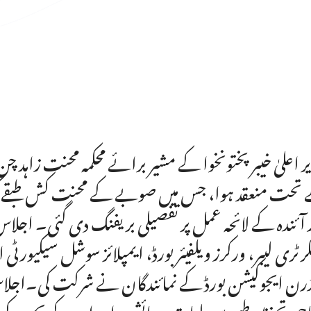
ر اعلیٰ خیبر پختونخوا کے مشیر برائے محکمہ محنت زاہ
تحت منعقد ہوا، جس میں صوبے کے محنت کش طبقے کی ف
 آئندہ کے لائحہ عمل پر تفصیلی بریفنگ دی گئی۔ اج
رٹری لیبر، ورکرز ویلفیئر بورڈ، ایمپلائز سوشل سیکیورٹی
رن ایجوکیشن بورڈ کے نمائندگان نے شرکت کی۔اجلا
جی تحفظ، طبی سہولیات، رہائش، اور ان کے بچوں کی مع