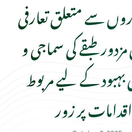
وں سے متعلق تعارفی
زدور طبقے کی سماجی و
بہبود کے لیے مربوط
قدامات پر زور