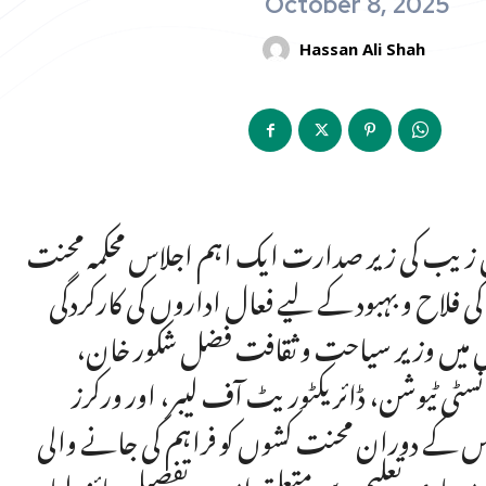
October 8, 2025
Hassan Ali Shah
د چن زیب کی زیر صدارت ایک اہم اجلاس محکمہ محنت
لاح و بہبود کے لیے فعال اداروں کی کارکردگی
لاس میں وزیر سیاحت و ثقافت فضل شکور خان،
 انسٹی ٹیوشن، ڈائریکٹوریٹ آف لیبر، اور ورکرز
س کے دوران محنت کشوں کو فراہم کی جانے والی
یاری تعلیم سے متعلق امور پر تفصیلی جائزہ لیا