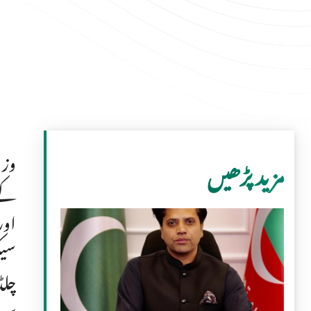
وزی
مزید پڑھیں
کے 
اور
سیک
چلڈ
سما