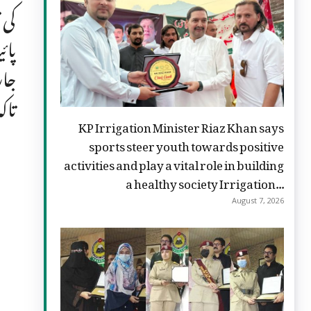
کی 
پائ
جار
تاک
KP Irrigation Minister Riaz Khan says
sports steer youth towards positive
activities and play a vital role in building
a healthy society Irrigation...
August 7, 2026