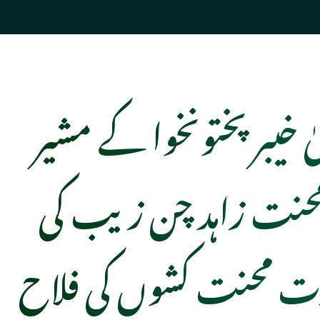
ٰ خیبر پختونخوا کے مشیر
حنت زاہد چن زیب کی
ت محنت کشوں کی فلاح