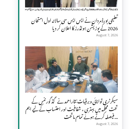
تعلیمی بورڈ مردان نے ایس ایس سی سالانہ اول امتحان
2026 کے پوزیشن ہولڈرز کا اعلان کر دیا
August 7, 2026
سیکرٹری توانائی وبرقیات نثاراحمد نے گڈ گورننس کے
تحت محکمہ میں بہتری ، شفافیت اور احتساب کے لیے اہم
فیصلہ کرتے ہوئے تمام ماتحت...
August 7, 2026