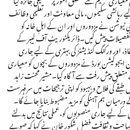
ے رہائشی سکیموں، مالی معاونت اور تعلیمی وظائف
ی ٹیوشن نے مزدوروں اور ان کے اہلِ خانہ کو
کی تفصیلات پیش کیں۔ڈائریکٹوریٹ آف لیبر کے
ذ، اور ورکنگ کنڈیشنز کی بہتری کے لیے جاری
 ایجوکیشن بورڈ نے مزدوروں کے بچوں کو معیاری
سے متعلق پیش رفت سے آگاہ کیا۔مشیر محنت زاہد
ے کی فلاح و بہبود کو اپنی ترجیحات میں سرفہرست
رمیان ہم آہنگی کو مزید مضبوط بنایا جائے گا۔
 کے لیے جاری منصوبوں کو،عملی نتائج میں بدلنے
 سیاحت و ثقافت فضل شکور خان نے کہا کہ صوبے