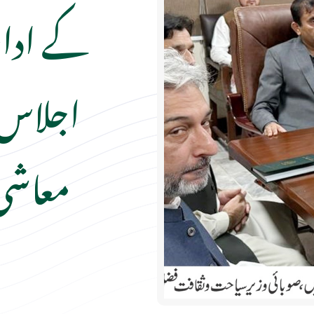
کے ادار
اجلاس م
معاشی 
ا