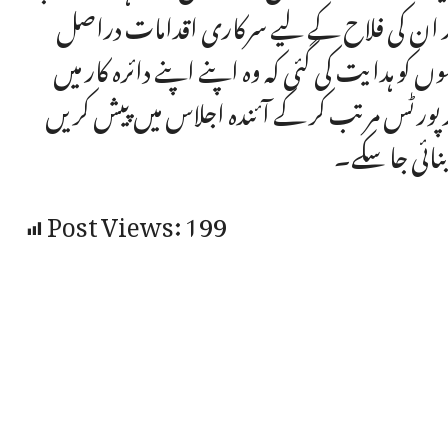
 اور ان کی فلاح کے لیے سرکاری اقدامات دراصل
 کو ہدایت کی گئی کہ وہ اپنے اپنے دائرہ کار میں
پورٹس مرتب کر کے آئندہ اجلاس میں پیش کریں
نائی جا سکے۔
Post Views:
199