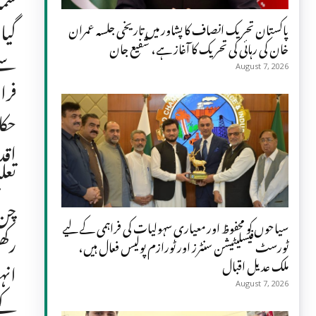
گیا
پاکستان تحریک انصاف کا پشاور میں تاریخی جلسہ عمران
خان کی رہائی کی تحریک کا آغاز ہے، شفیع جان
سے 
August 7, 2026
فرا
حکا
اقد
تعل
چن 
سیاحوں کو محفوظ اور معیاری سہولیات کی فراہمی کے لیے
رکھ
ٹورسٹ فیسلیٹیشن سنٹرز اور ٹورازم پولیس فعال ہیں،
ملک عدیل اقبال
انہ
August 7, 2026
کے 