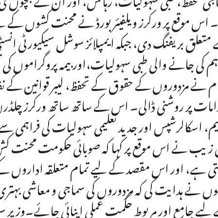
۔ اس موقع پر ورکرز ویلفیئر بورڈ نے محنت کشوں کے لی
متعلق بریفنگ دی، جبکہ ایمپلائز سوشل سیکیورٹی انسٹ
ہم کی جانے والی طبی سہولیات،اور بیمہ پروگراموں 
م نے مزدوروں کے حقوق کے تحفظ، لیبر قوانین کے نفا
امات پر روشنی ڈالی۔ اس کے ساتھ ساتھ ورکرز چلڈرن
یم، اسکالرشپس اور جدید تعلیمی سہولیات کی فراہمی 
زیب نے اس موقع پر کہا کہ صوبائی حکومت محنت کش طبق
تی ہے، اور اس مقصد کے لیے تمام متعلقہ اداروں کے د
وں نے ہدایت کی کہ مزدوروں کی سماجی و معاشی بہتری
لیے جامع اور مربوط حکمت عملی اپنائی جائے۔وزیر