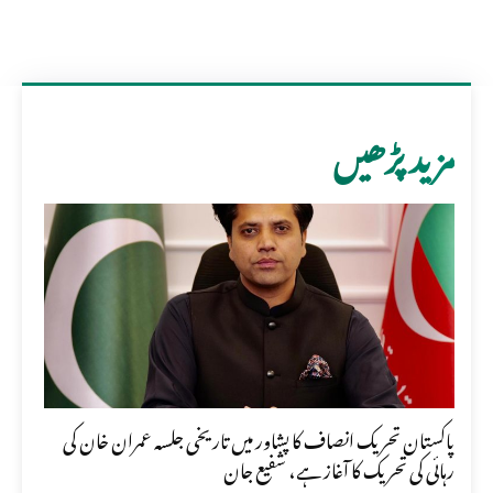
مزید پڑھیں
پاکستان تحریک انصاف کا پشاور میں تاریخی جلسہ عمران خان کی
رہائی کی تحریک کا آغاز ہے، شفیع جان