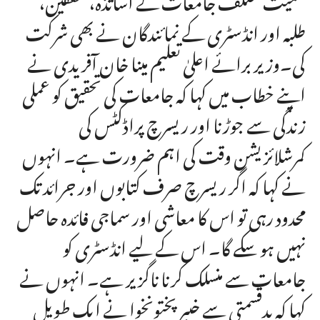
طلبہ اور انڈسٹری کے نمائندگان نے بھی شرکت
کی۔وزیر برائے اعلیٰ تعلیم مینا خان آفریدی نے
اپنے خطاب میں کہا کہ جامعات کی تحقیق کو عملی
زندگی سے جوڑنا اور ریسرچ پراڈکٹس کی
کمرشلائزیشن وقت کی اہم ضرورت ہے۔ انہوں
نے کہا کہ اگر ریسرچ صرف کتابوں اور جرائد تک
محدود رہی تو اس کا معاشی اور سماجی فائدہ حاصل
نہیں ہو سکے گا۔ اس کے لیے انڈسٹری کو
جامعات سے منسلک کرنا ناگزیر ہے۔ انہوں نے
کہا کہ بدقسمتی سے خیبرپختونخوا نے ایک طویل