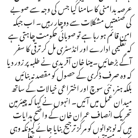
عرصہ بدامنی کا سامنا کیا جس کی وجہ سے صوبے
کی صنعتیں مشکلات سے دوچار رہیں۔ اب جبکہ
امن قائم ہو رہا ہے تو صوبائی حکومت چاہتی ہے
کہ تعلیمی ادارے اور انڈسٹری مل کر ترقی کا سفر
آگے بڑھائیں۔مینا خان آفریدی نے طلبہ پر زور دیا
کہ وہ صرف ڈگری کے حصول کو مقصد نہ بنائیں
بلکہ ہنر، نئی سوچ اور اختراعی خیالات کے ساتھ
میدان عمل میں آئیں۔ انہوں نے کہا کہ چیئرمین
تحریک انصاف عمران خان کے واضح ہدایات
ہیں کہ نوجوانوں کو مرکز ترجیح بنایا جائے کیونکہ وہی