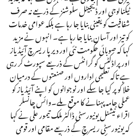
ٹیکنالوجی اور ڈیجیٹل سلوشنز کے ذریعے نہ صرف
شفافیت کو یقینی بنایا جا رہا ہے بلکہ عوامی خدمات
کو تیز اور آسان بنایا جا رہا ہے۔ انہوں نے مزید
کہا کہ صوبائی حکومت نئی اور دیرپا ریسرچ آئیڈیاز
اور پراڈکٹس کو گرانٹس کے ذریعے سپورٹ کر رہی
ہے تاکہ تعلیمی اداروں اور صنعتوں کے درمیان
خلا کو پر کیا جا سکے اور نوجوانوں کو اپنے آئیڈیاز کو
عملی جامہ پہنانے کا موقع ملے۔وائس چانسلر
اقراء نیشنل یونیورسٹی ڈاکٹر ملک تیمور علی نے کہا
کہ یونیورسٹی ریسرچ کے ذریعے مقامی اور قومی