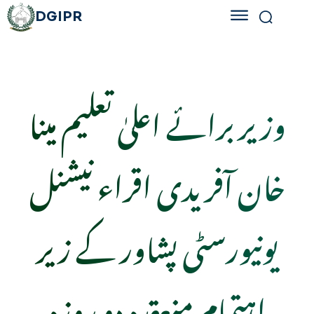
DGIPR
وزیر برائے اعلیٰ تعلیم مینا
خان آفریدی اقراء نیشنل
یونیورسٹی پشاور کے زیر
اہتمام منعقدہ دو روزہ