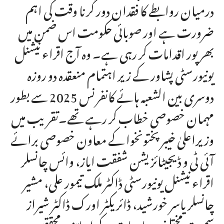
درمیان روابطے کا فقدان دور کرنا وقت کی اہم
ضرورت ہے اور صوبائی حکومت اس ضمن میں
بھرپور اقدامات کر رہی ہے۔ وہ آج اقراء نیشنل
یونیورسٹی پشاور کے زیر اہتمام منعقدہ دو روزہ
دوسری بین الشعبہ ہائے کانفرنس 2025 سے بطور
مہمان خصوصی خطاب کر رہے تھے۔تقریب میں
وزیراعلیٰ خیبرپختونخوا کے معاون خصوصی برائے
آئی ٹی و ڈیجیٹائزیشن شفقت ایاز، وائس چانسلر
اقراء نیشنل یونیورسٹی ڈاکٹر ملک تیمور علی، مشیر
چانسلر یاسر خورشید، ڈائریکٹر اورک ڈاکٹر شیراز
سمیت مختلف جامعات کے اساتذہ، محققین،