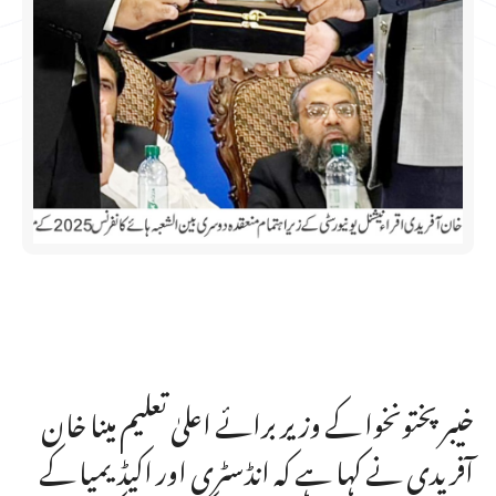
خیبرپختونخوا کے وزیر برائے اعلیٰ تعلیم مینا خان
آفریدی نے کہا ہے کہ انڈسٹری اور اکیڈیمیا کے