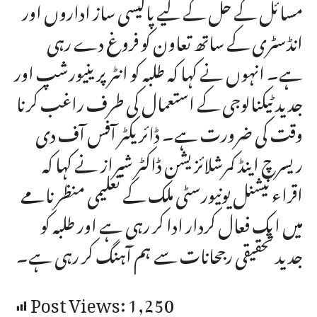
مسائل کے حل کے لیے پالیسی ساز اداروں اور
انڈسٹری کے ساتھ تعاون کو فروغ دے رہی
ہے۔ انہوں نے کہا کہ طلبہ کو انٹرپرینیورشپ اور
جدید ٹیکنالوجی کے استعمال کی طرف راغب کرنا
وقت کی ضرورت ہے۔ ڈائریکٹر آفس آف دی
ریسرچ اینڈ کمرشلائزیشن ڈاکٹر شیراز نے کہا کہ
اقراء نیشنل یونیورسٹی ملک کے تعلیمی منظرنامے
میں ایک فعال کردار ادا کر رہی ہے اور طلبہ کو
جدید تحقیقی رجحانات سے ہم آہنگ کر رہی ہے۔
Post Views:
1,250