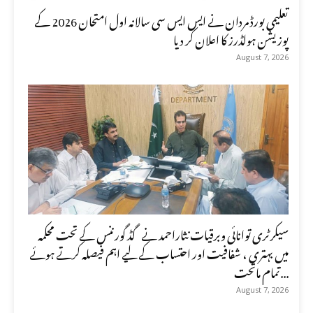
تعلیمی بورڈ مردان نے ایس ایس سی سالانہ اول امتحان 2026 کے
پوزیشن ہولڈرز کا اعلان کر دیا
August 7, 2026
سیکرٹری توانائی وبرقیات نثاراحمد نے گڈ گورننس کے تحت محکمہ
میں بہتری ، شفافیت اور احتساب کے لیے اہم فیصلہ کرتے ہوئے
تمام ماتحت...
August 7, 2026