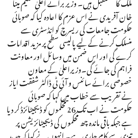
ملک کا مستقبل ہیں۔ وزیر برائے اعلیٰ تعلیم مینا
خان آفریدی نے اس عزم کا اعادہ کیا کہ صوبائی
حکومت جامعات کی ریسرچ کو انڈسٹری سے
منسلک کرنے کے لیے پالیسی سطح پر مزید اقدامات
کرے گی اور اس ضمن میں وسائل اور معاونت
فراہم کی جائے گی۔وزیراعلیٰ کے معاون
خصوصی برائے سائنس و آئی ٹی ڈاکٹر شفقت ایاز
نے تقریب سے خطاب میں کہا کہ صوبائی
حکومت نے اب تک 26 محکموں کو ڈیجیٹائزڈ کر دیا
ہے جبکہ باقی ماندہ چھ محکموں کی ڈیجیٹائزیشن پر
تیزی سے کام جاری ہے۔ انہوں نے کہا کہ جدید