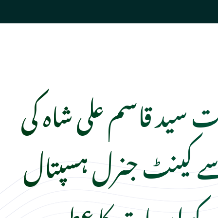
 سید قاسم علی شاہ کی
 کینٹ جنرل ہسپتال
 کو ادویات کا عطیہ