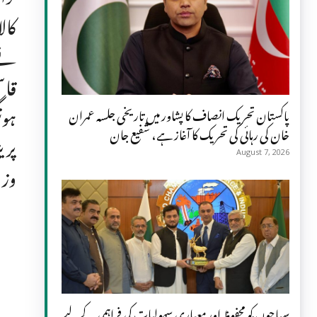
کال
نے 
قاس
ہون
پاکستان تحریک انصاف کا پشاور میں تاریخی جلسہ عمران
خان کی رہائی کی تحریک کا آغاز ہے، شفیع جان
پری
August 7, 2026
وزی
سیاحوں کو محفوظ اور معیاری سہولیات کی فراہمی کے لیے