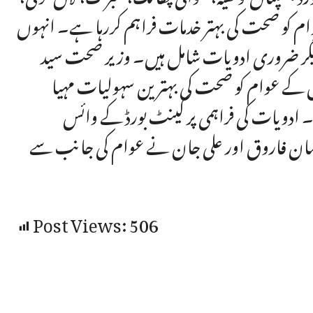
وام کو صحت کی بہتر خدمات فراہم کررہا ہے۔ انہوں
 دیگر ضروری ادویات شامل ہیں۔ وزیر صحت سید
قوں کے عوام کو صحت کی بہترین سہولیات مہیا
ے۔ ادویات کی فراہمی پر کینٹ بورڈ کے وائس
ش نعمان فاروق اور علی جان نے عوام کی جانب سے
Post Views:
506