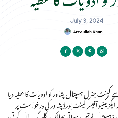
July 3, 2024
Attaullah Khan
 کینٹ جنرل ہسپتال پشاور کو ادویات کا عطیہ دیا
 ایگزیکٹیو آفیسر کینٹ بورڈ پشاور کی درخواست پر
بورڈ ہسپتال نوتھیہ، سواتی پھاٹک، گلبرگ، لال کرتی،