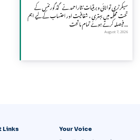
سیکرٹری توانائی وبرقیات نثاراحمد نے گڈ گورننس کے
تحت محکمہ میں بہتری ، شفافیت اور احتساب کے لیے اہم
فیصلہ کرتے ہوئے تمام ماتحت...
August 7, 2026
 Links
Your Voice