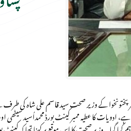
ر پختونخوا کے وزیر صحت سید قاسم علی شاہ کی طرف سے
 ہے، ادویات کا عطیہ ممبر کینٹ بورڈ محمداُسید سیٹھی اور
ہم کیا گیا۔ وزیر صحت کا اس موقع پر کہنا تھا کہ کینٹ 