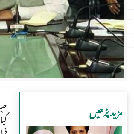
خیب
مزید پڑھیں
گیا
فرا