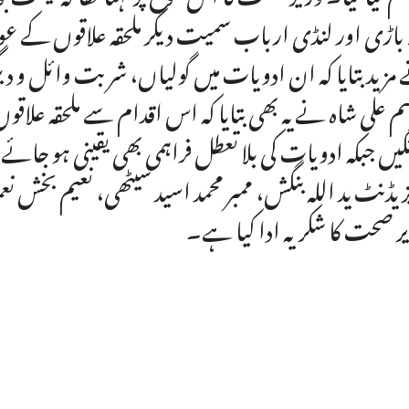
ا باڑی اور لنڈی ارباب سمیت دیگر ملحقہ علاقوں کے ع
مزید بتایا کہ ان ادویات میں گولیاں، شربت وائل و
م علی شاہ نے یہ بھی بتایا کہ اس اقدام سے ملحقہ علا
گیں جبکہ ادویات کی بلا تعطل فراہمی بھی یقینی ہو جائ
زیڈنٹ ید اللہ بنگش، ممبر محمد اسید سیٹھی، نعیم بخ
ر صحت کا شکریہ ادا کیا ہے۔