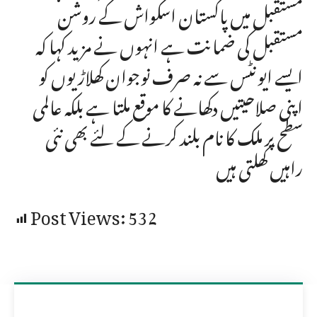
مستقبل میں پاکستان اسکواش کے روشن
مستقبل کی ضمانت ہے انہوں نے مزید کہا کہ
ایسے ایونٹس سے نہ صرف نوجوان کھلاڑیوں کو
اپنی صلاحیتیں دکھانے کا موقع ملتا ہے بلکہ عالمی
سطح پر ملک کا نام بلند کرنے کے لئے بھی نئی
راہیں کھلتی ہیں
Post Views:
532