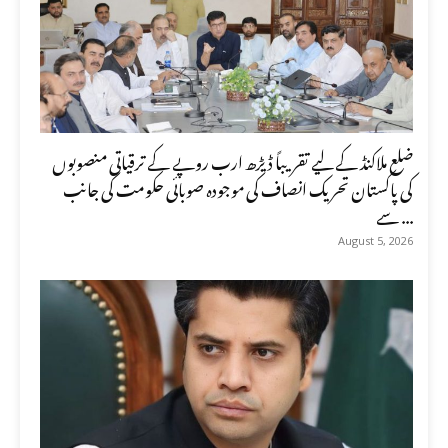
ضلع ملاکنڈ کے لیے تقریباً ڈیڑھ ارب روپے کے ترقیاتی منصوبوں
کی پاکستان تحریک انصاف کی موجودہ صوبائی حکومت کی جانب
سے ...
August 5, 2026