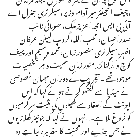
،چیف انجینئر میر آدام وزیر،سیکرٹری جنرل اے
آئی پی ایس امجد اعزیز ملک، صوبائی نائب
صدراحسان، محب اللہ،گروپ کیپٹن عرفان
اظہر،سیکرٹری منصور زمان،محمد وسیم اور چیف
کوچ و آرگنائزر منور زمان سمیت دیگر شخصیات
موجود تھے۔ تقریب کے دوران مہمان خصوصی
نے میڈیا سے گفتگو کرتے ہوئے کہا کہ اس
ایونٹ کے انعقاد سے کھیلوں کی مثبت سرگرمیوں
کو فروغ ملا ہے۔ انہوں نے کہا کہ جونیئر کھلاڑیوں
نے جس جذبے اور محنت کا مظاہرہ کیا ہے وہ