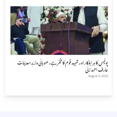
پولیس کا ہر اہلکار اور شہید قوم کا فخر ہے، صوبائی وزیر معدنیات
عارف احمد زئی
August 5, 2026