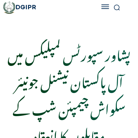
DGIPR
پشاور سپورٹس کمپلیکس میں
آل پاکستان نیشنل جونیئر
سکواش چیمپئن شپ کے
مقابلوں کا انعقاد