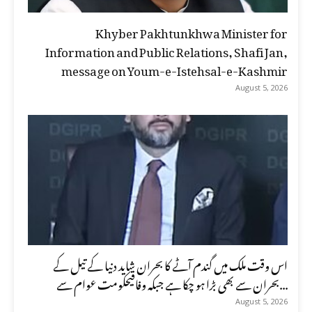
Khyber Pakhtunkhwa Minister for
Information and Public Relations, Shafi Jan,
message on Youm-e-Istehsal-e-Kashmir
August 5, 2026
اس وقت ملک میں گندم آٹے کا بحران شاید دنیا کے تیل کے
بحران سے بھی بڑا ہو چکا ہے جبکہ وفاقیحکومت عوام سے...
August 5, 2026