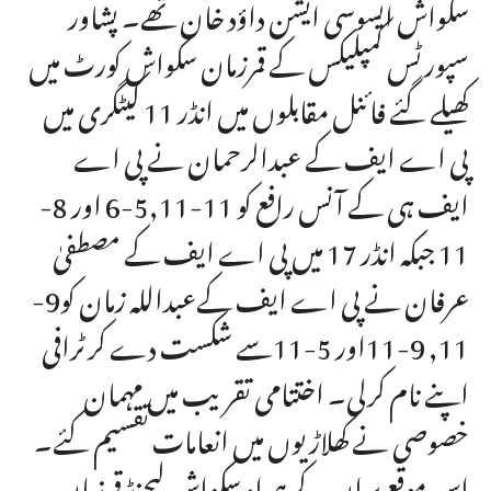
سکواش ایسوسی ایشن داؤد خان تھے۔ پشاور
سپورٹس کمپلیکس کے قمرزمان سکواش کورٹ میں
کھیلے گئے فائنل مقابلوں میں انڈر 11 کیٹگری میں
پی اے ایف کے عبدالرحمان نے پی اے
ایف ہی کے آنس رافع کو 11-5,11-6 اور 8-
11 جبکہ انڈر 17 میں پی اے ایف کے مصطفیٰ
عرفان نے پی اے ایف کےعبداللہ زمان کو9-
11, 9-11اور 5-11سے شکست دے کرٹرافی
اپنے نام کرلی۔ اختتامی تقریب میں مہمان
خصوصی نے کھلاڑیوں میں انعامات تقسیم کئے۔
اس موقع پر ان کے ہمراہ سکواش لیجنڈ قمرزمان