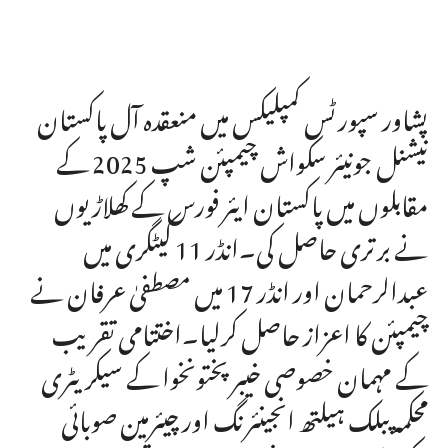
پشاور سپورٹس کمپلیکس میں منعقدہ آل پاکستان
نیشنل جونیئر سکواش چیمپئن شپ 2025 کے
مقابلوں میں پاکستان ایئر فورس کے کھلاڑیوں
نے برتری حاصل کی۔انڈر 11 کیٹگری میں
عبدالرحمان اور انڈر 17 میں مصطفیٰ عرفان نے
چیمپئن کا اعزاز حاصل کرلیا۔اختتامی تقریب
کے مہمان خصوصی خیبرپختونخوا کے سیکریٹری
محکمہ پبلک ہیلتھ انجینئرنگ اور چیئرمین صوبائی