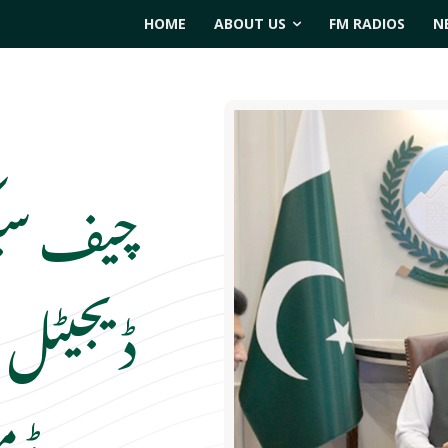
HOME
ABOUT US
FM RADIOS
N
چیف سیک
ڈیجیٹل خ
روڈ م