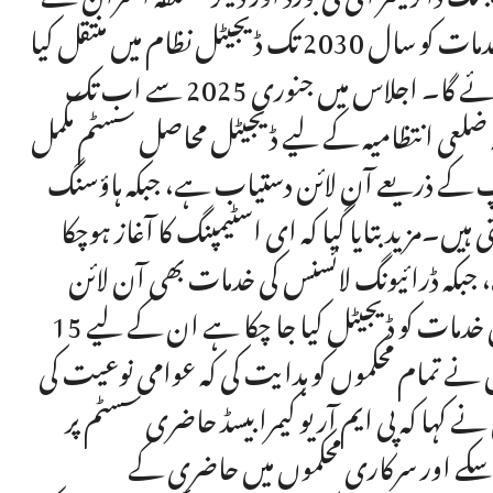
شرکت کی۔اجلاس کو بتایا گیا کہ مختلف محکموں کی 1192 خدمات کو سال 2030 تک ڈیجیٹل نظام میں منتقل کیا
جائے گا، جبکہ 377 خدمات کو پہلے سال میں ڈیجیٹائز کیا جائے گا۔ اجلاس میں جنوری 2025 سے اب تک
کہ ضلعی انتظامیہ کے لیے ڈیجیٹل محاصل سسٹم مکمل
پ کے ذریعے آن لائن دستیاب ہے، جبکہ ہاؤسنگ
ں۔مزید بتایا گیا کہ ای اسٹیمپنگ کا آغاز ہوچکا
، جبکہ ڈرائیونگ لائسنس کی خدمات بھی آن لائن
فراہم کی جا رہی ہیں۔چیف سیکرٹری نے ہدایت کی کہ جن خدمات کو ڈیجیٹل کیا جا چکا ہے ان کے لیے 15
 انہوں نے تمام محکموں کو ہدایت کی کہ عوامی نوعیت کی
کہا کہ پی ایم آر یو کیمرا بیسڈ حاضری سسٹم پر
سکے اور سرکاری محکموں میں حاضری کے