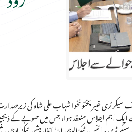
 سیکرٹری خیبرپختونخوا شہاب علی شاہ کی زیرصدارت
ایک اہم اجلاس منعقد ہوا، جس میں صوبے کے ڈیجیٹائ
 سیکرٹری سائنس، ٹیکنالوجی اینڈ انفارمیشن ٹیکنالوجی، منی