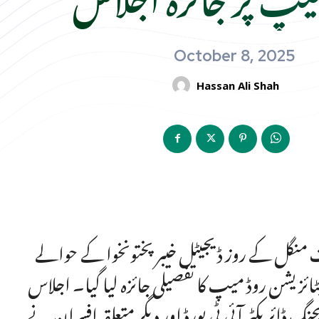
October 8, 2025
Hassan Ali Shah
 منگل کے روز ڈیجیٹل خیبرپختونخوا کے حوالے
زیشن روڈ میپ کا تفصیلی جائزہ لیا گیا۔ اجلاس
جنگ ڈائریکٹر آئی ٹی بورڈ اور دیگر متعلقہ افسران نے