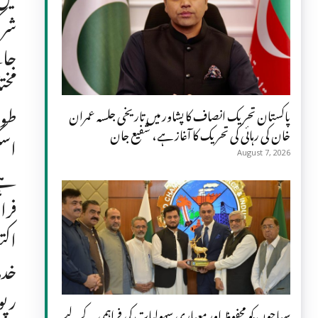
مخت
طور
پاکستان تحریک انصاف کا پشاور میں تاریخی جلسہ عمران
خان کی رہائی کی تحریک کا آغاز ہے، شفیع جان
اسک
August 7, 2026
ہے،
خدم
رپو
سیاحوں کو محفوظ اور معیاری سہولیات کی فراہمی کے لیے