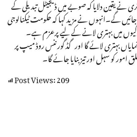
 نے یقین دلایا کہ صوبے میں ڈیجیٹل تبدیلی کے
ائیں گے۔انہوں نے مزید کہا کہ حکومت ٹیکنالوجی
دگیوں میں بہتری لانے کے لیے پرعزم ہے۔
مایاں بہتری لائے گا اور گڈ گورننس روڈ میپ پر
ور کو سہل اور تیز بنایا جائے گا۔
Post Views:
209