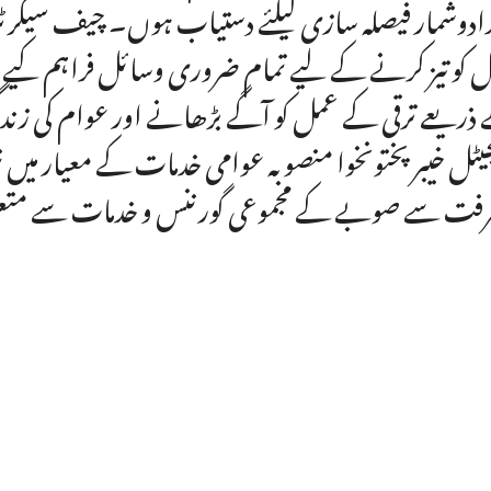
ادوشمار فیصلہ سازی کیلئے دستیاب ہوں۔ چیف سیکرٹری
 کو تیز کرنے کے لیے تمام ضروری وسائل فراہم کیے ج
ذریعے ترقی کے عمل کو آگے بڑھانے اور عوام کی زن
یٹل خیبرپختونخوا منصوبہ عوامی خدمات کے معیار میں ن
رفت سے صوبے کے مجموعی گورننس و خدمات سے متعلق ام