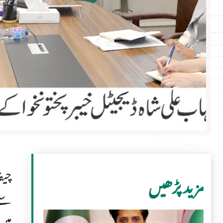
چیف
مزید پڑھیں
سے 
میں