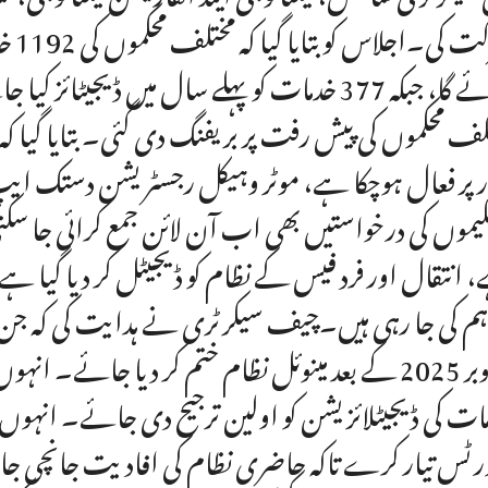
لف محکموں کی پیش رفت پر بریفنگ دی گئی۔ بتایا گیا 
 پر فعال ہوچکا ہے، موٹر وہیکل رجسٹریشن دستک ای
یموں کی درخواستیں بھی اب آن لائن جمع کرائی جا سکتی ہی
 انتقال اور فرد فیس کے نظام کو ڈیجیٹل کر دیا گیا ہے
اکتوبر 2025 کے بعد مینوئل نظام ختم کر دیا جائے۔
ات کی ڈیجیٹلائزیشن کو اولین ترجیح دی جائے۔ انہوں نے 
رٹس تیار کرے تاکہ حاضری نظام کی افادیت جانچی جا