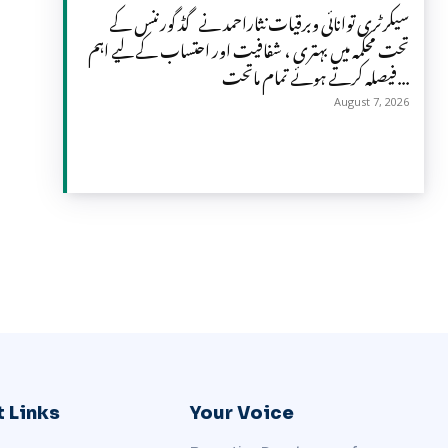
سیکرٹری توانائی وبرقیات نثاراحمد نے گڈ گورننس کے
تحت محکمہ میں بہتری ، شفافیت اور احتساب کے لیے اہم
فیصلہ کرتے ہوئے تمام ماتحت...
August 7, 2026
 Links
Your Voice