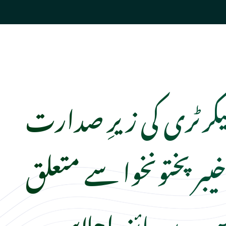
رٹری کی زیرِ صدارت
یبرپختونخوا سے متعلق
یپ پر جائزہ اجلاس