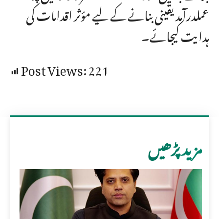
عملدرآمد یقینی بنانے کے لیے مؤثر اقدامات کی
ہدایت کیجائے۔
Post Views:
221
مزید پڑھیں