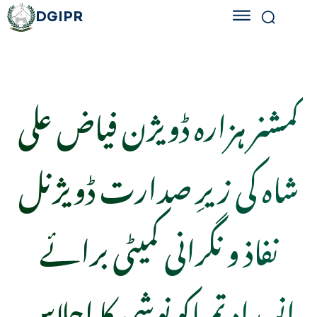
DGIPR
کمشنر ہزارہ ڈویژن فیاض علی
شاہ کی زیرِ صدارت ڈویژنل
نفاذ و نگرانی کمیٹی برائے
انسدادِ تمباکو نوشی کا اجلاس