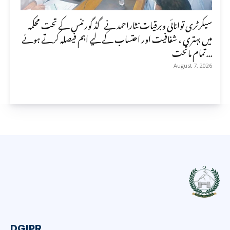
سیکرٹری توانائی وبرقیات نثاراحمد نے گڈ گورننس کے تحت محکمہ
میں بہتری ، شفافیت اور احتساب کے لیے اہم فیصلہ کرتے ہوئے
تمام ماتحت...
August 7, 2026
DGIPR