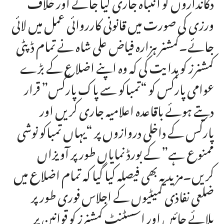
دکانداروں کو انتباہ جاری کیا جائے اور خلاف
ورزی کی صورت میں قانونی کارروائی عمل میں لائی
جائے۔کمشنر ہزارہ فیاض علی شاہ نے تمام ڈپٹی
کمشنرز کو ہدایت کی کہ وہ اپنے اضلاع کے بڑے
عوامی پارکس کو “تمباکو سے پاک پارکس” قرار
دیتے ہوئے باقاعدہ اعلامیہ جاری کریں اور
پارکس کے داخلی دروازوں پر “یہاں تمباکو نوشی
ممنوع ہے” کے بورڈ نمایاں طور پر آویزاں
کریں۔مزید یہ بھی فیصلہ کیا گیا کہ تمام اضلاع میں
ضلعی نفاذی کمیٹیوں کے اجلاس فوری طور پر
بلائے جائیں اور اسسٹنٹ کمشنرز کو قوانین پر