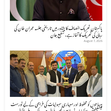
پاکستان تحریک انصاف کا پشاور میں تاریخی جلسہ عمران خان کی
رہائی کی تحریک کا آغاز ہے، شفیع جان
August 7, 2026
سیاحوں کو محفوظ اور معیاری سہولیات کی فراہمی کے لیے ٹورسٹ
فیسلیٹیشن سنٹرز اور ٹورازم پولیس فعال ہیں، ملک عدیل اقبال