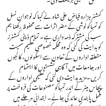
کمشنر ہزارہ فیاض علی شاہ نے کہا کہ نوجوان نسل
کو تمباکو نوشی کے مضر اثرات سے محفوظ رکھنا ہم
سب کی مشترکہ ذمہ داری ہے۔ تمام ڈپٹی کمشنرز
کو ہدایت کی گئی کہ وہ محکمہ خصوصی تعلیم سمیت
متعلقہ اداروں کے تعاون سے اسکولوں، کالجوں
اور جامعات میں آگاہی نشستوں کا اہتمام
کریں۔مزید ہدایت دی گئی کہ تعلیمی اداروں کے
پچاس میٹر کے اندر تمباکو مصنوعات کی فروخت پر
مکمل پابندی عائد کی جائے۔ ابتدائی مرحلے میں