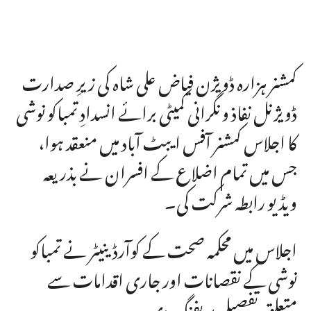
کمشنر ہزارہ ڈویژن فیاض علی شاہ کی زیرِ صدارت
ڈویژنل نفاذ و نگرانی کمیٹی برائے انسدادِ تمباکو نوشی
کا اجلاس کمشنر آفس ایبٹ آباد میں منعقد ہوا،
جس میں تمام اضلاع کے افسران نے بذریعہ
ویڈیو رابطہ شرکت کی۔
اجلاس میں محکمہ صحت کے کوآرڈینیٹر نے تمباکو
نوشی کے نقصانات اور جاری اقدامات سے
متعلق تفصیلی بریفنگ دی۔