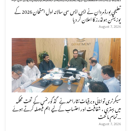
تعلیمی بورڈ مردان نے ایس ایس سی سالانہ اول امتحان 2026 کے
پوزیشن ہولڈرز کا اعلان کر دیا
August 7, 2026
سیکرٹری توانائی وبرقیات نثاراحمد نے گڈ گورننس کے تحت محکمہ
میں بہتری ، شفافیت اور احتساب کے لیے اہم فیصلہ کرتے ہوئے
تمام ماتحت...
August 7, 2026