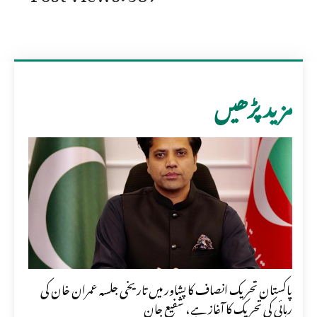
مزید پڑھیں
پاکستان تحریک انصاف کا پشاور میں تاریخی جلسہ عمران خان کی
رہائی کی تحریک کا آغاز ہے، شفیع جان