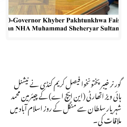
گورنر خیبرپختونخوا فیصل کریم کنڈی نے نیشنل
ہائی ویز اتھارٹی (این ایچ اے) کے چیئرمین محمد
شہریار سلطان سے منگل کے روز اسلام آباد میں
ملاقات کی۔