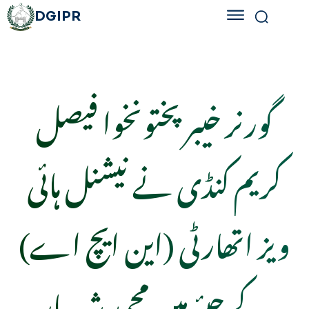
DGIPR
گورنر خیبرپختونخوا فیصل
کریم کنڈی نے نیشنل ہائی
ویز اتھارٹی (این ایچ اے)
کے چیئرمین محمد شہریار