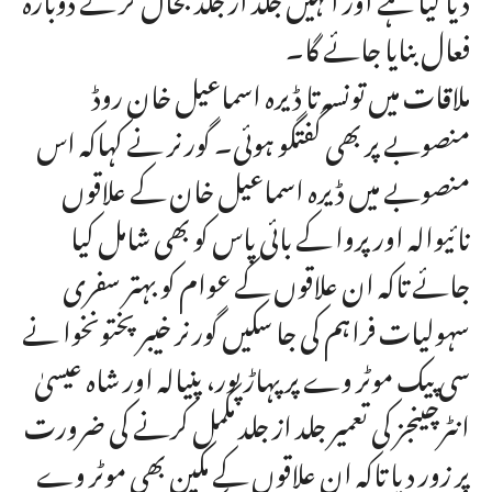
فعال بنایا جائے گا۔
ملاقات میں تونسہ تا ڈیرہ اسماعیل خان روڈ
منصوبے پر بھی گفتگو ہوئی۔ گورنر نے کہاکہ اس
منصوبے میں ڈیرہ اسماعیل خان کے علاقوں
نائیوالہ اور پروا کے بائی پاس کو بھی شامل کیا
جائے تاکہ ان علاقوں کے عوام کو بہتر سفری
سہولیات فراہم کی جا سکیں گورنر خیبر پختونخوا نے
سی پیک موٹر وے پر پہاڑپور، پنیالہ اور شاہ عیسیٰ
انٹرچینجز کی تعمیر جلد از جلد مکمل کرنے کی ضرورت
پر زور دیا تاکہ ان علاقوں کے مکین بھی موٹر وے