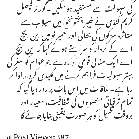
کی سہولت سے مستفید ہو سکیں۔گورنر فیصل
کریم کنڈی نے خیبرپختونخوا میں سیلاب سے
متاثرہ سڑکوں کی بحالی اور تعمیرِ نو میں این ایچ
اے کے کردار کو سراہتے ہوئے کہا کہ این ایچ
اے ایک مثالی قومی ادارہ ہے جو عوام کو سفر کی
بہتر سہولیات فراہم کرنے میں کلیدی کردار ادا کر
رہا ہے۔ ملاقات میں اس بات پر زور دیا گیا کہ
تمام ترقیاتی منصوبوں کی شفافیت، معیار اور
بروقت تکمیل کو ہر صورت یقینی بنایا جائے گا
Post Views:
387