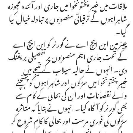
ملاقات میں خیبرپختونخوا میں جاری اور آئندہ مجوزہ
شاہراہوں کے ترقیاتی منصوبوں پر تبادلہ خیال کیا
گیا۔
چیئرمین این ایچ اے نے گورنر کو این ایچ اے
کے تحت جاری اہم منصوبوں پر تفصیلی بریفنگ
دی۔ انہوں نے حالیہ سیلاب کے نتیجے میں
خیبرپختونخوا میں سڑکوں اور شاہراہوں کو پہنچنے
والے نقصانات اور ان کی بحالی کے کام سے
بھی گورنر کو آگاہ کیا۔ انہوں نے بتایا کہ متاثرہ
سڑکوں کی فوری مرمت اور بحالی کا کام شروع کر
دیا گیا ہے اور انہیں جلد از جلد بحال کر کے دوبارہ