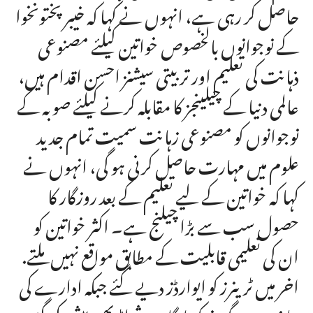
حاصل کر رہی ہے، انہوں نے کہا کہ خیبرپختونخوا
کے نوجوانوں بالخصوص خواتین کیلئے مصنوعی
ذہانت کی تعلیم اور تربیتی سیشنز احسن اقدام ہیں،
عالمی دنیا کے چیلینجز کا مقابلہ کرنے کیلئے صوبہ کے
نوجوانوں کو مصنوعی زہانت سمیت تمام جدید
علوم میں مہارت حاصل کرنی ہو گی، انہوں نے
کہا کہ خواتین کے لیے تعلیم کے بعد روزگار کا
حصول سب سے بڑا چیلنج ہے۔ اکثر خواتین کو
ان کی تعلیمی قابلیت کے مطابق مواقع نہیں ملتے.
اخر میں ٹرینرز کو ایوارڈز دیے گئے جبکہ ادارے کی