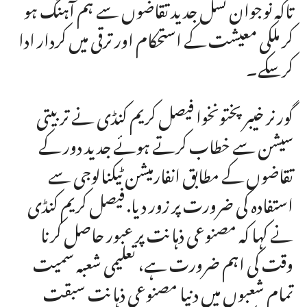
تاکہ نوجوان نسل جدید تقاضوں سے ہم آہنگ ہو
کر ملکی معیشت کے استحکام اور ترقی میں کردار ادا
کرسکے۔
گورنر خیبرپختونخوا فیصل کریم کنڈی نے تربیتی
سیشن سے خطاب کرتے ہوئے جدید دور کے
تقاضوں کے مطابق انفارمیشن ٹیکنالوجی سے
استفادہ کی ضرورت پر زور دیا. فیصل کریم کنڈی
نے کہا کہ مصنوعی ذہانت پر عبور حاصل کرنا
وقت کی اہم ضرورت ہے، تعلیمی شعبہ سمیت
تمام شعبوں میں دنیا مصنوعی ذہانت سبقت