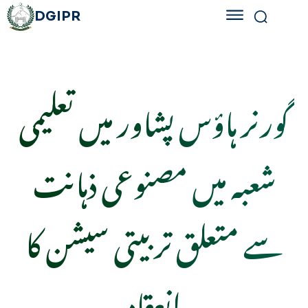
DGIPR
گورنر ہاؤس پشاور میں تعلیمی
شعبہ میں مصنوعی ذہانت
سے متعلق تربیتی سیشن کا
انعقاد