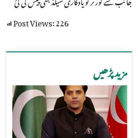
جانب سے گورنر کو یادگاری شیلڈ بھی پیش کی گئ
Post Views:
226
مزید پڑھیں