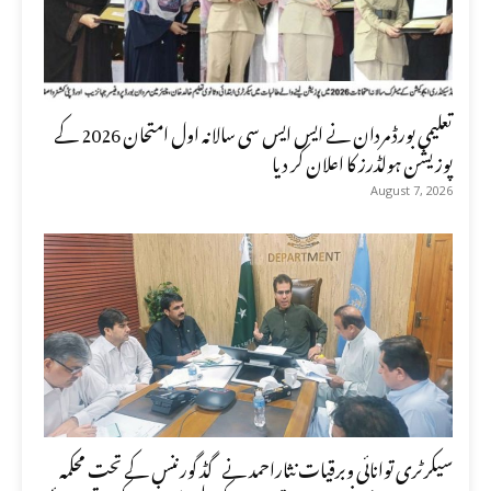
تعلیمی بورڈ مردان نے ایس ایس سی سالانہ اول امتحان 2026 کے
پوزیشن ہولڈرز کا اعلان کر دیا
August 7, 2026
سیکرٹری توانائی وبرقیات نثاراحمد نے گڈ گورننس کے تحت محکمہ