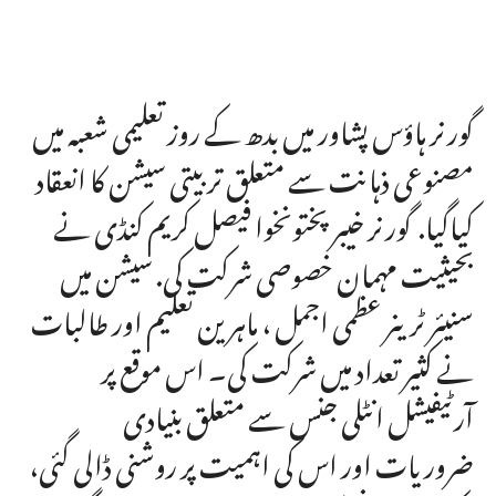
گورنر ہاؤس پشاور میں بدھ کے روز تعلیمی شعبہ میں
مصنوعی ذہانت سے متعلق تربیتی سیشن کا انعقاد
کیاگیا. گورنر خیبرپختونخوا فیصل کریم کنڈی نے
بحیثیت مہمان خصوصی شرکت کی. سیشن میں
سنیئر ٹرینر عظمی اجمل ، ماہرین تعلیم اور طالبات
نے کثیر تعداد میں شرکت کی۔ اس موقع پر
آرٹیفیشل انٹلی جنس سے متعلق بنیادی
ضروریات اور اس کی اہمیت پر روشنی ڈالی گئی،