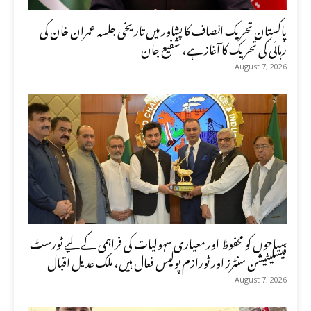
پاکستان تحریک انصاف کا پشاور میں تاریخی جلسہ عمران خان کی
رہائی کی تحریک کا آغاز ہے، شفیع جان
August 7, 2026
سیاحوں کو محفوظ اور معیاری سہولیات کی فراہمی کے لیے ٹورسٹ
فیسلیٹیشن سنٹرز اور ٹورازم پولیس فعال ہیں، ملک عدیل اقبال
August 7, 2026