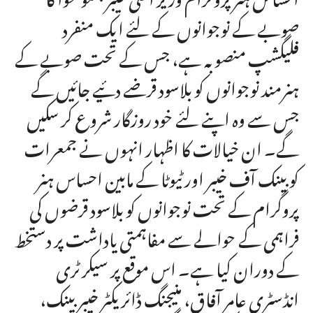
صوبے کے نوجوانوں کے لئے ایک منفرد
فلیگشپ منصوبہ ہے، جس کے تحت صوبے کے
ہنرمند نوجوانوں کو بلاسود قرضے دئیے جائیں گے
جس سے وہ اپنے لئے خود روزگار شروع کر سکیں
گے۔ ان خیالات کا اظہار انہوں نے جمعرات
کو بینک آف خیبر اور ٹیوٹا کے مابین احساس ہنر
پروگرام کے تحت نوجوانوں کو بلاسود قرضوں کی
فراہمی کے حوالے سے مفاہمتی یاداشت پر دستخط
کے دوران کیا ہے۔ اس موقع پر سیکرٹری
انڈسٹری عامر آفاق، منیجنگ ڈائریکٹر خیبر بینک،