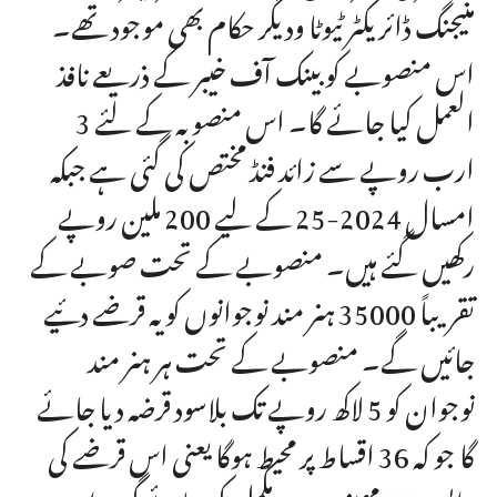
منیجنگ ڈائریکٹر ٹیوٹا ودیگر حکام بھی موجود تھے۔
اس منصوبے کو بینک آف خیبر کے ذریعے نافذ
العمل کیا جائے گا۔ اس منصوبہ کے لئے 3
ارب روپے سے زائد فنڈ مختص کی گئی ہے جبکہ
امسال 2024-25 کے لیے 200 ملین روپے
رکھیں گئے ہیں۔ منصوبے کے تحت صوبے کے
تقریباً 35000 ہنر مند نوجوانوں کو یہ قرضے دئیے
جائیں گے۔ منصوبے کے تحت ہر ہنر مند
نوجوان کو 5 لاکھ روپے تک بلاسود قرضہ دیا جائے
گا جو کہ 36 اقساط پر محیط ہوگا یعنی اس قرضے کی