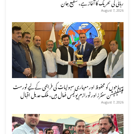
رہائی کی تحریک کا آغاز ہے، شفیع جان
August 7, 2026
سیاحوں کو محفوظ اور معیاری سہولیات کی فراہمی کے لیے ٹورسٹ
فیسلیٹیشن سنٹرز اور ٹورازم پولیس فعال ہیں، ملک عدیل اقبال
August 7, 2026