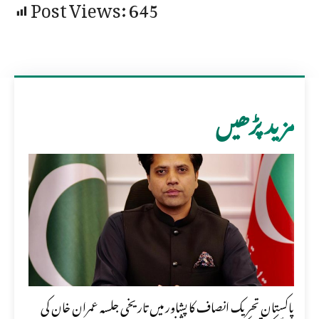
Post Views:
645
مزید پڑھیں
پاکستان تحریک انصاف کا پشاور میں تاریخی جلسہ عمران خان کی