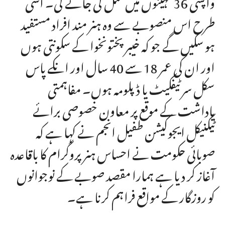
واپسی 36 مہینوں میں مکمل کی جائے گی۔ اسی
طرح اس منصوبے سے وہ ہنر مند افراد مستفید
ہو سکیں گے جو کہ خیبرپختونخوا کے سکونتی ہوں
اور ان کی عمر 18 سے 40 سال اور انکے پاس
سکل سرٹیفکیٹ یا ڈپلومہ ہوں۔ مفاہمتی
یاداشت کے موقع پر معاون خصوصی برائے
ٹیکنیکل ایجوکیشن طفیل انجم نے کہا ہے کہ
صوبائی حکومت نے احساس ہنر پروگرام کا باقاعدہ
آغاز کر دیا ہے ہمارا مقصد صوبے کے نوجوانوں
کو روزگار کے مواقع فراہم کرنا ہے۔