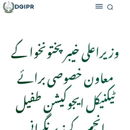
DGIPR
وزیراعلی خیبرپختونخوا کے
معاون خصوصی برائے
ٹیکنیکل ایجوکیشن طفیل
انجم کے زیر نگرانی