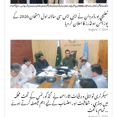
تعلیمی بورڈ مردان نے ایس ایس سی سالانہ اول امتحان 2026 کے
پوزیشن ہولڈرز کا اعلان کر دیا
August 7, 2026
سیکرٹری توانائی وبرقیات نثاراحمد نے گڈ گورننس کے تحت محکمہ
میں بہتری ، شفافیت اور احتساب کے لیے اہم فیصلہ کرتے ہوئے
تمام ماتحت...
August 7, 2026