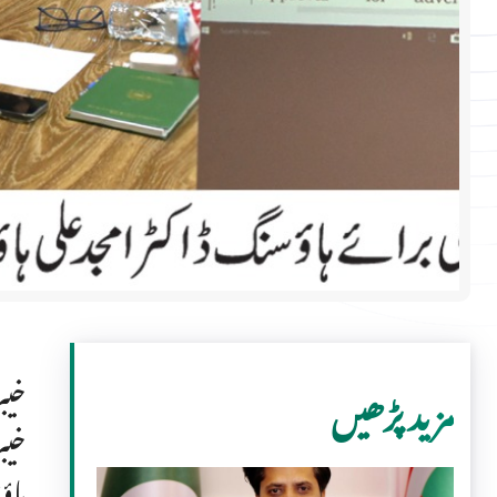
مزید پڑھیں
خیب
ہاؤ