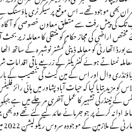
ران بھی موجود تھے۔ اس موقع پرسیکرٹری ہاؤسنگ نے 
تک کی پیش رفت سے متعلق معاون خصوصی کو آگاہ ک
 مختص اراضی کی مجاز حکام کو منتقلی کا معاملہ زیر بحث 
بورڈ اتھارٹی کو معاملہ ڈپٹی کمشنر نوشہر ہ کے ساتھ اٹ
معاملہ نمٹاتے ہوئے کنٹریکٹر کے زریعے باقی اقدامات ش
باؤنڈری وال اور اس کے مین گیٹ کی تنصیب کے بارے 
اس کو مزید بتایا گیا کہ حیات آباد پشاور میں ہائی رائز فل
ٹس کے ٹینڈرکی تشہیر کا عمل آخری مر حلے میں ہے ج
اط ادا نہ کرنے پر جو جرمانے عائد کیے گئے تھے وہ بھی یک
اتھ