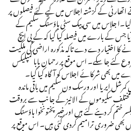
اتھارٹی کے گزشتہ اجلاس میں کیے گئے فیصلوں پر
یا۔ا جلاس میں سی پیک سٹی ہاؤسنگ سکیم کے
آیا جس کے بارے میں فیصلہ کیا گیا کہ کے پی ایچ
ھانے کا اختیار دے دے تاکہ مذکورہ اراضی کی ملکیت
روع کئے جا سکے۔ اس موقع پر رحمان بابا کمپلیکس
میں بھی شرکائے اجلاس کو آگاہ کیا گیا۔
یٹس کمرشل ایر یا اور ورسک ون سکیم میں باقی ماندہ
بکہ مختلف سکیوموں کے الاٹیز کے جانب سے بروقت
سر ختم کر دیئے گئے ہیں اور خیبر پختونخوا ہاؤسنگ
ارٹی کے ملازمین کے موجودہ سروس ریگولیشن 2022 میں بھی ضروری ترامیم کردی گئی ہیں۔ اس موقع پر