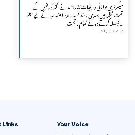
سیکرٹری توانائی وبرقیات نثاراحمد نے گڈ گورننس کے
تحت محکمہ میں بہتری ، شفافیت اور احتساب کے لیے اہم
فیصلہ کرتے ہوئے تمام ماتحت...
August 7, 2026
 Links
Your Voice