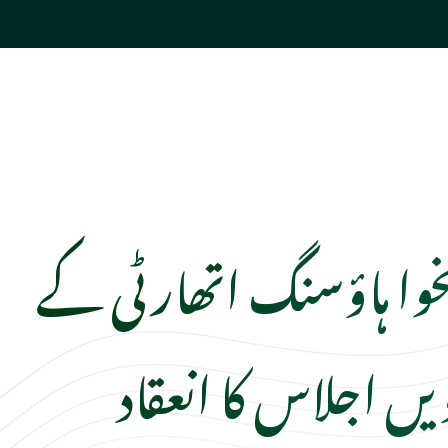
نخوا ہاؤسنگ اتھارٹی کے