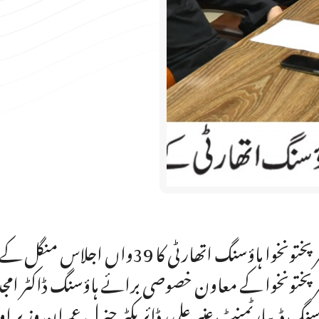
خیبر پختونخوا ہاؤسنگ اتھارٹی کا
ر پختونخوا کے معاون خصوصی برائے ہاؤسنگ ڈاکٹر امجد 
سنگ ڈیپارٹمنٹ عنبر علی، ڈائریکٹر جنرل عمران وزیر اور