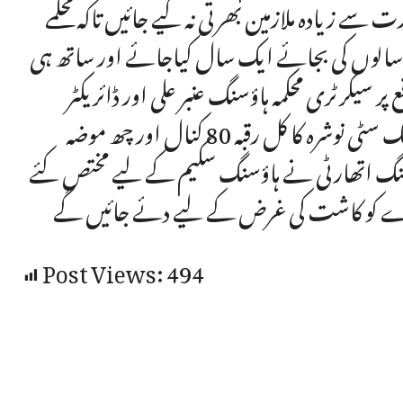
ے زیادہ ملازمین بھرتی نہ کیے جائیں تاکہ محکمے
و سالوں کی بجائے ایک سال کیاجائے اور ساتھ ہی
سیکرٹری محکمہ ہاؤسنگ عنبر علی اور ڈائریکٹر
جنرل عمران وزیر نے معاون خصوصی کو مزید بتایا کہ سی پیک سٹی نوشرہ کا کل رقبہ 80 کنال اور چھ موضہ
سنگ اتھارٹی نے ہاؤسنگ سکیم کے لیے مختص کئے
ادارے کو کاشت کی غرض کے لیے دئے جائیں گے
Post Views:
494