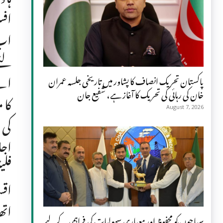
افس
اب 
لئے
اے 
پاکستان تحریک انصاف کا پشاور میں تاریخی جلسہ عمران
خان کی رہائی کی تحریک کا آغاز ہے، شفیع جان
کا 
August 7, 2026
کی 
اجل
فلی
اقس
سیاحوں کو محفوظ اور معیاری سہولیات کی فراہمی کے لیے