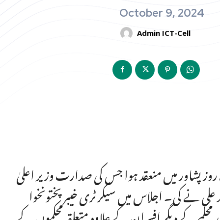
October 9, 2024
Admin ICT-Cell
 39واں اجلاس منگل کے روز پشاور میں منعقد ہوا جس کی صدارت وزیر اعلیٰ
علی نے کی۔ اجلاس میں سیکرٹری خیبر پختونخوا
 محکمے کے دیگر افسران کے علاوہ متعلقہ محکموں کے