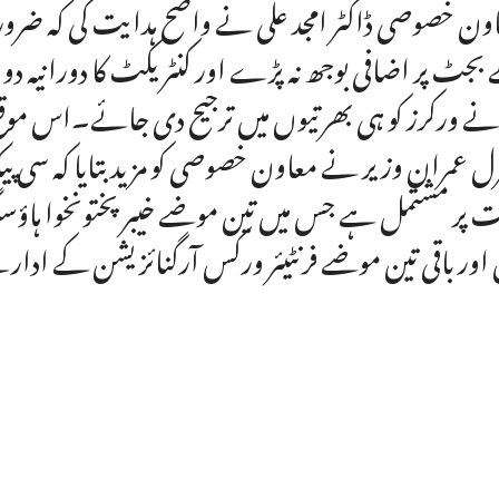
ون خصوصی ڈاکٹر امجد علی نے واضح ہدایت کی کہ ضرورت س
بجٹ پر اضافی بوجھ نہ پڑے اور کنٹریکٹ کا دورانیہ د
نے ورکرز کو ہی بھرتیوں میں ترجیح دی جائے۔اس موقع پر 
 پر مشتمل ہے جس میں تین موضے خیبر پختونخوا ہاؤ
 اور باقی تین موضے فرنٹیئر ورکس آرگنائزیشن کے 