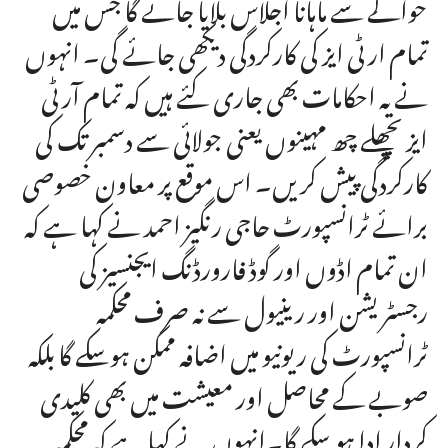
حوالے سے ماہانا اجلاس بلایا جائے گا جس میں
تمام ار ٹی ایز کی کارکردگی دیکھی جائے گی۔ انہوں
نے یہ احکامات بھی جاری کئے ہیں کہ تمام آر ٹی
ایز پچھلے چھ مہینوں یعنی جولائی سے دسمبر تک کی
کارکردگی پیش کریں۔ اس موقع پر معاون خصوصی
برائے ٹرانسپورٹ حاجی رنگیز احمد نے کہا ہے کہ
ان تمام اڈوں اور گوڈ فارورڈنگ ایجنسیز کی
رجسٹریشن اور رینیول سے نہ صرف محکمہ
ٹرانسپورٹ کی ریونیو میں اضافہ ممکن ہوسکے گا بلکہ
صوبے کے محاصل اور معیشت میں بھی کلیدی
کردار ادا ہوسکے گا۔انہوں نے کہا ہے کہ محکمہ