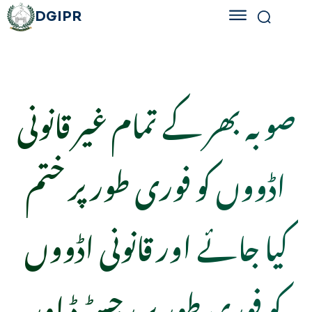
DGIPR
صوبہ بھر کے تمام غیر قانونی
اڈووں کو فوری طور پر ختم
کیا جائے اور قانونی اڈووں
کو فوری طور پر رجسٹرڈ اور