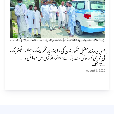
صوبائی وزیر فضل شکور خان کی ہدایت پر محکمہ پبلک ہیلتھ انجینئرنگ
کی فوری کارروائی، دیر بالا کے متاثرہ علاقوں میں موبائل واٹر
ٹیسٹنگ...
August 6, 2026