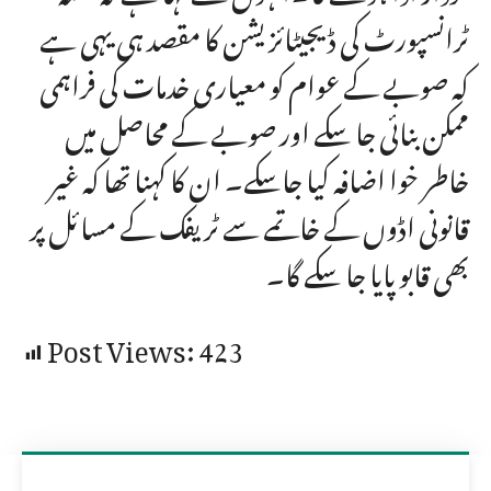
ٹرانسپورٹ کی ڈیجیٹائز یشن کا مقصد ہی یہی ہے
کہ صوبے کے عوام کو معیاری خدمات کی فراہمی
ممکن بنائی جا سکے اور صوبے کے محاصل میں
خاطر خوا اضافہ کیا جاسکے۔ ان کا کہنا تھا کہ غیر
قانونی اڈوں کے خاتمے سے ٹریفک کے مسائل پر
بھی قابو پایا جا سکے گا۔
Post Views:
423