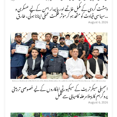
دہشت گردی کے مکمل خاتمے اور پائیدار امن کے لیے عسکری و
سیاسی قیادت کو متحد ہو کر مؤثر حکمت عملی اپنانا ہوگی، طارق...
August 6, 2026
اسمبلی سیکرٹریٹ کے سیکیورٹی اہلکاروں کے لیے خصوصی تربیتی
پروگرام کا پہلا مرحلہ کامیابی سے مکمل
August 6, 2026