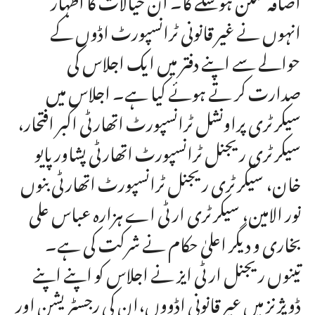
انہوں نے غیر قانونی ٹرانسپورٹ اڈوں کے
حوالے سے اپنے دفتر میں ایک اجلاس کی
صدارت کر تے ہوئے کیا ہے۔ اجلاس میں
سیکرٹری پراونشل ٹرانسپورٹ اتھارٹی اکبر افتحار،
سیکرٹری ریجنل ٹرانسپورٹ اتھارٹی پشاور پایو
خان، سیکرٹری ریجنل ٹرانسپورٹ اتھارٹی بنوں
نور الامین، سیکرٹری ار ٹی اے ہزارہ عباس علی
بخاری و دیگر اعلیٰ حکام نے شرکت کی ہے۔
تینوں ریجنل ار ٹی ایز نے اجلاس کو اپنے اپنے
ڈویژنز میں عیر قانونی اڈووں،ان کی رجسٹریشن اور