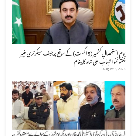
یومِ استحصالِ کشمیر (5 اگست) کے موقع پرچیف سیکرٹری خیبر
پختونخوا شہاب علی شاہ کا پیغام
August 6, 2026