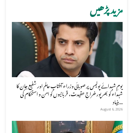
مزید پڑھیں
یومِ شہدائے پولیس پر صوبائی وزراء آفتاب عالم اور شفیع جان کا
شہداء کو بھرپور خراجِ عقیدت، قربانیوں کو امن و استحکام کی
بنیاد...
August 6, 2026