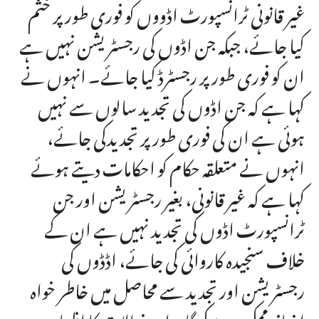
غیر قانونی ٹرانسپورٹ اڈووں کو فوری طور پر ختم
کیا جائے، جبکہ جن اڈوں کی رجسٹریشن نہیں ہے
ان کو فوری طور پر رجسٹرڈ کیا جائے۔ انہوں نے
کہا ہے کہ جن اڈوں کی تجدید سالوں سے نہیں
ہوئی ہے ان کی فوری طور پر تجدیدکی جائے،
انہوں نے متعلقہ حکام کو احکامات دیتے ہوئے
کہا ہے کہ غیر قانونی، بغیر رجسٹریشن اور جن
ٹرانسپورٹ اڈوں کی تجدید نہیں ہے ان کے
خلاف سنجیدہ کاروائی کی جائے، اڈڈوں کی
رجسٹریشن اور تجدید سے محاصل میں خاطر خواہ
اضافہ ممکن ہوسکے گا۔ ان خیالات کا اظہار