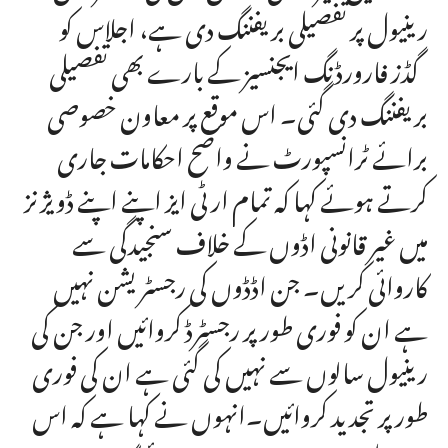
رینیول پر تفصیلی بریفننگ دی ہے، اجلاس کو
گڈز فارورڈنگ ایجنسیز کے بارے بھی تفصیلی
بریفننگ دی گئی۔ اس موقع پر معاون خصوصی
برائے ٹرانسپورٹ نے واضح احکامات جاری
کرتے ہوئے کہا کہ تمام ار ٹی ایز اپنے اپنے ڈویژنز
میں غیر قانونی اڈوں کے خلاف سنجیدگی سے
کاروائی کریں۔ جن اڈڈوں کی رجسٹریشن نہیں
ہے ان کو فوری طور پر رجسٹرڈ کروائیں اور جن کی
رینیول سالوں سے نہیں کی گئی ہے ان کی فوری
طور پر تجدید کروائیں۔انہوں نے کہا ہے کہ اس