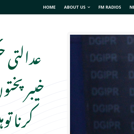
HOME
ABOUT US
FM RADIOS
N
عدالتی ح
خیبر پختو
کرنا ت