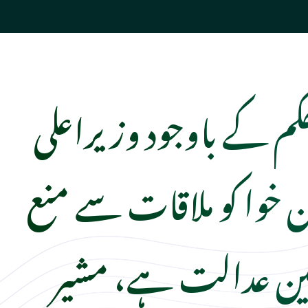
کم کے باوجود وزیراعلی
ن خوا کو ملاقات سے منع
وہین عدالت ہے، مشیر