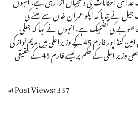
د جعلی حکومت عدالتی احکامات کی دھجیاں اڑا رہی ہے، انہوں
یل نے بتایا کہ اپکو عمران خان سے ملنے کی
وبے کی تضحیک ہے، انہوں نے کہا کہ جعلی
وفاقی حکومت صوبائی منافرت کو فروغ دے رہی ہے، علی امین گنڈاپور فارم 45 کے وزیراعلی ہیں مریم نواز کی
طرح جعلی فارم 47 کے وزیراعلی نہیں ہے، فارم 47 کی جعلی وزیر اعلی کے حکم پر کیسے فارم 45 کے حقیقی
Post Views:
337