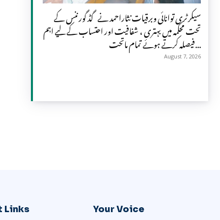
سیکرٹری توانائی وبرقیات نثاراحمد نے گڈ گورننس کے
تحت محکمہ میں بہتری ، شفافیت اور احتساب کے لیے اہم
فیصلہ کرتے ہوئے تمام ماتحت...
August 7, 2026
 Links
Your Voice