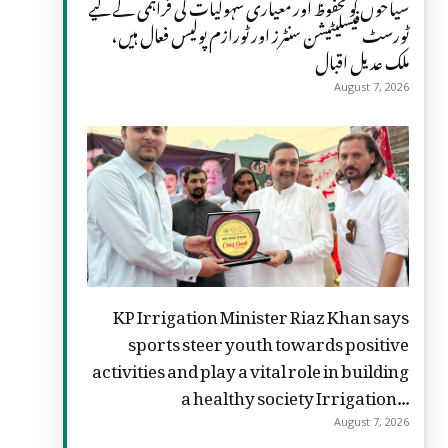
سیاحوں کو محفوظ اور معیاری سہولیات کی فراہمی کے لیے
ٹورسٹ فیسلیٹیشن سنٹرز اور ٹورازم پولیس فعال ہیں،
ملک عدیل اقبال
August 7, 2026
KP Irrigation Minister Riaz Khan says
sports steer youth towards positive
activities and play a vital role in building
a healthy society Irrigation...
August 7, 2026