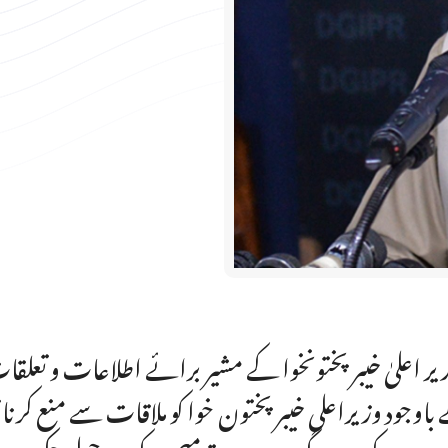
یر اعلیٰ خیبر پختونخوا کے مشیر برائے اطلاعات و تعلقا
باوجود وزیراعلی خیبر پختون خوا کو ملاقات سے منع کر