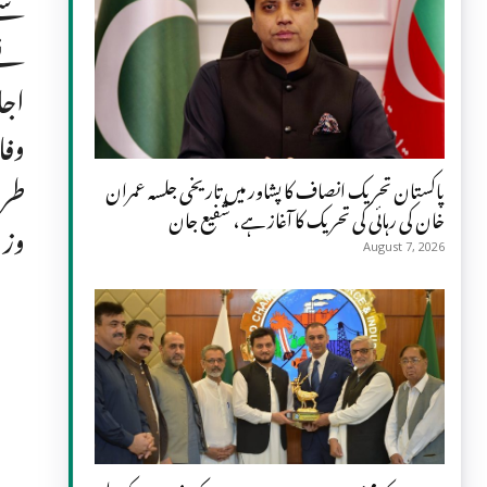
نے 
اجا
پاکستان تحریک انصاف کا پشاور میں تاریخی جلسہ عمران
خان کی رہائی کی تحریک کا آغاز ہے، شفیع جان
وزی
August 7, 2026