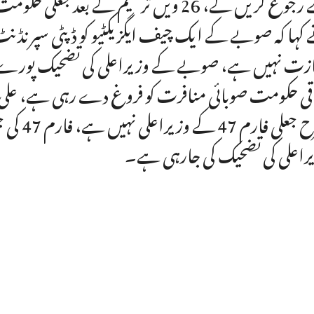
سے رجوع کریں گے، 26 ویں ترمیم کے بع
کہا کہ صوبے کے ایک چیف ایگزیکٹیو کو ڈپٹی سپرنڈنٹ ج
زت نہیں ہے، صوبے کے وزیراعلی کی تضحیک پورے ص
راعلی کی تضحیک کی جارہی ہے۔