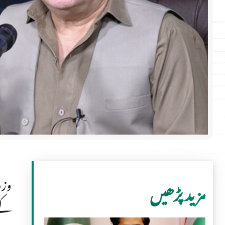
وزر
مزید پڑھیں
کے 