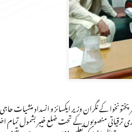
ر پختونخوا کے نگران وزیر ایکسائز و انسداد منشیات حاج
ی ترقیاتی منصوبوں کے تحت ضلع خیبر بشمول تمام اضلا