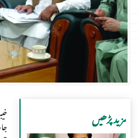
خیب
مزید پڑھیں
جار