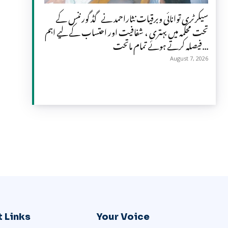
سیکرٹری توانائی وبرقیات نثاراحمد نے گڈ گورننس کے
تحت محکمہ میں بہتری ، شفافیت اور احتساب کے لیے اہم
فیصلہ کرتے ہوئے تمام ماتحت...
August 7, 2026
 Links
Your Voice