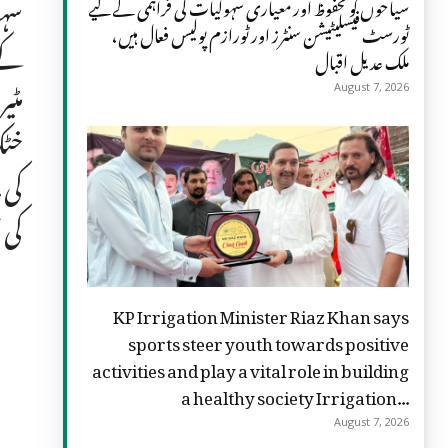
سہو
سیاحوں کو محفوظ اور معیاری سہولیات کی فراہمی کے لیے
ٹورسٹ فیسلیٹیشن سنٹرز اور ٹورازم پولیس فعال ہیں،
کے 
ملک عدیل اقبال
مٹی
August 7, 2026
خٹک
کی 
کی 
KP Irrigation Minister Riaz Khan says
sports steer youth towards positive
activities and play a vital role in building
a healthy society Irrigation...
August 7, 2026