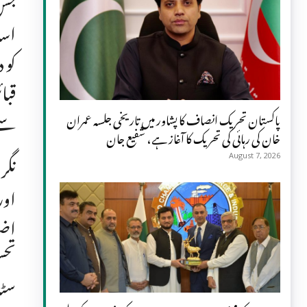
جس 
اسا
کو 
قبا
سے 
پاکستان تحریک انصاف کا پشاور میں تاریخی جلسہ عمران
خان کی رہائی کی تحریک کا آغاز ہے، شفیع جان
نگر
August 7, 2026
اور
اضل
تحس
سٹا