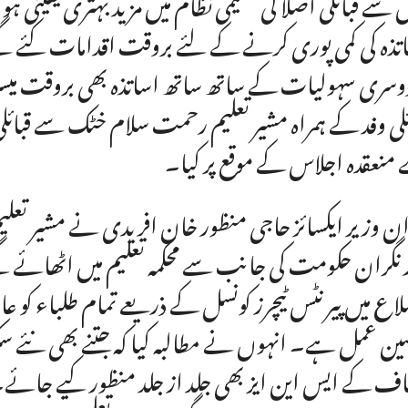
سے قبائلی اضلا کی تعلیمی نظام میں مزید بہتری یقینی ہ
تذہ کی کمی پوری کرنے کے لئے بروقت اقدامات کئے گ
دوسری سہولیات کے ساتھ ساتھ اساتذہ بھی بروقت می
ئلی وفد کے ہمراہ مشیر تعلیم رحمت سلام خٹک سے قبائ
منعقدہ اجلاس کے موقع پر کیا۔
ان وزیر ایکسائز حاجی منظور خان افریدی نے مشیر تعلیم
 نگران حکومت کی جانب سے محکمہ تعلیم میں اٹھائے 
اع میں پیرنٹس ٹیچرز کونسل کے ذریعے تمام طلباء کو عار
ین عمل ہے۔ انہوں نے مطالبہ کیا کہ جتنے بھی نئے سک
ف کے ایس این ایز بھی جلد از جلد منظور کیے جائے۔ تاک