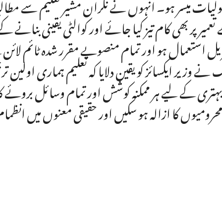
لیات میسر ہو۔ انہوں نے نگران مشیر تعلیم سے مطالب
تعمیر پر بھی کام تیز کیا جائے اور کوالٹی یقینی بنانے ک
ریل استعمال ہو اور تمام منصوبے مقرر شدہ ٹائم لائن
 نے وزیر ایکسائز کو یقین دلایا کہ تعلیم ہماری اولین
بہتری کے لیے ہر ممکنہ کوشش اور تمام وسائل بروئے ک
محرومیوں کا ازالہ ہو سکیں اور حقیقی معنوں میں انظ