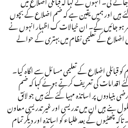
و جائے گی۔ انہوں نے کہا کہ قبائلی اضلاع میں
ئے ہیں اور ہمیں یقین ہے کہ ضم اضلاع کے بچوں
سر ہو جائیں گے۔ ان خیالات ک اظہار انہوں نے
لی اضلاع کے تعلیمی نظام میں بہتری کے حوالے
 کو قبائلی اضلاع کے تعلیمی مسائل سے اگاہ کیا۔
گئے اقدامات کی تعریف کرتے ہوئے کہا کہ ضم
ضی بنیادوں پر اساتذہ مہیا کئے گئے ہیں جو لائق
ول بنے ہیں ان میں تدریسی اور غیر تدریسی معاون
ہ چھٹیوں کے بعد طلباء کو اساتذہ اور دیگر تمام