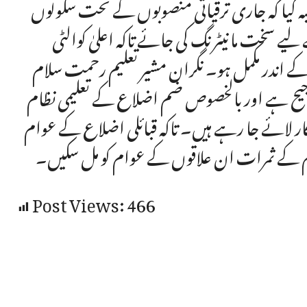
ہ کیا کہ جاری ترقیاتی منصوبوں کے تحت سکولوں
ے لیے سخت مانیٹرنگ کی جائے تاکہ اعلیٰ کوالٹی
 کے اندر مکمل ہو۔ نگران مشیر تعلیم رحمت سلام
 ترجیح ہے اور بالخصوص ضم اضلاع کے تعلیمی نظام
ار لائے جا رہے ہیں۔ تاکہ قبائلی اضلاع کے عوام
مام کے ثمرات ان علاقوں کے عوام کو مل سکیں۔
Post Views:
466