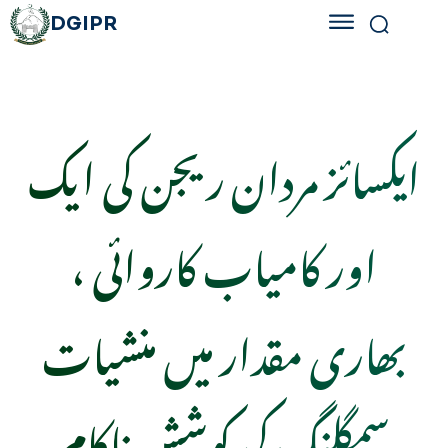
DGIPR
ایکسائز مردان ریجن کی ایک
اور کامیاب کاروائی ،
بھاری مقدار میں منشیات
سمگلنگ کی کوشش ناکام