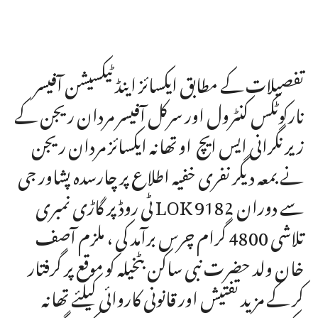
تفصیلات کے مطابق ایکسائز اینڈ ٹیکسیشن آفیسر
نارکوٹکس کنٹرول اور سرکل آفیسر مردان ریجن کے
زیر نگرانی ایس ایچ او تھانہ ایکسائز مردان ریجن
نے بمعہ دیگر نفری خفیہ اطلاع پر چارسدہ پشاور جی
ٹی روڈ پر گاڑی نمبری LOK 9182 سے دوران
تلاشی 4800 گرام چرس برآمد کی ، ملزم آصف
خان ولد حضرت نبی ساکن بٹخیلہ کو موقع پر گرفتار
کر کے مزید تفتیش اور قانونی کاروائی کیلئے تھانہ