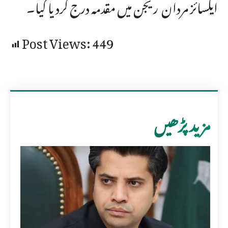
ایکسائز مردان ریجن میں مقدمہ درج کردیا گیا۔
Post Views:
449
مزید پڑھیں