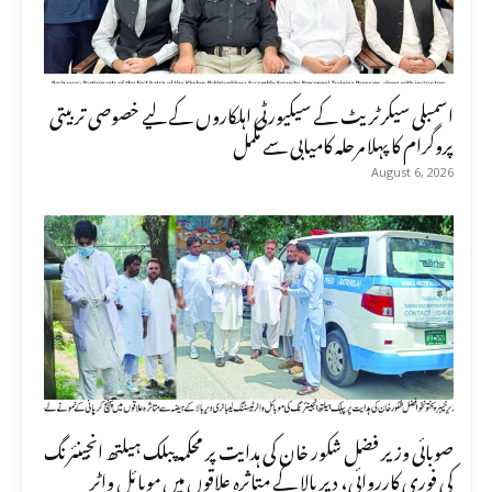
اسمبلی سیکرٹریٹ کے سیکیورٹی اہلکاروں کے لیے خصوصی تربیتی
پروگرام کا پہلا مرحلہ کامیابی سے مکمل
August 6, 2026
صوبائی وزیر فضل شکور خان کی ہدایت پر محکمہ پبلک ہیلتھ انجینئرنگ
کی فوری کارروائی، دیر بالا کے متاثرہ علاقوں میں موبائل واٹر