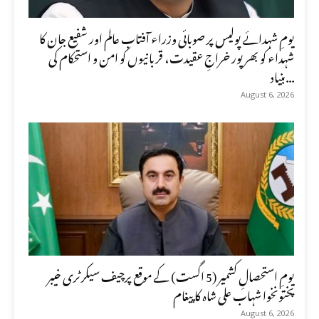
یومِ شہدائے پولیس پر صوبائی وزراء آفتاب عالم اور شفیع جان کا
شہداء کو بھرپور خراجِ عقیدت، قربانیوں کو امن و استحکام کی
بنیاد...
August 6, 2026
یومِ استحصالِ کشمیر (5 اگست) کے موقع پرچیف سیکرٹری خیبر
پختونخوا شہاب علی شاہ کا پیغام
August 6, 2026