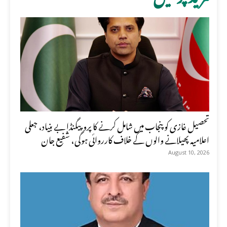
تحصیل غازی کو پنجاب میں شامل کرنے کا پروپیگنڈا بے بنیاد، جعلی
اعلامیہ پھیلانے والوں کے خلاف کارروائی ہوگی، شفیع جان
August 10, 2026