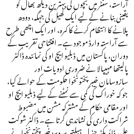
آراستہ، سنٹر میں بچوں کی بہترین دیکھ بھال کو
یقینی بنانے کے لیے ایک کھیل کی جہگہ، دودھ
پلانے کا انتظام کرنے کا کمرہ، اور ایک اچھی طرح
سے آراستہ وارڈ موجود ہے۔ افتتاحی تقریب کے
دوران، پاکستان میں ڈبلیو ایچ او کی نمائندہ ڈاکٹر
پالیتھا مہیپالا نے ضروری ادویات اور
سازوسامان خیبر پختونخوا حکومت کے حوالے کیا،
جو کہ خوراک کی کمی سے نمٹنے کے لیے ڈبلیو ایچ او
اور مقامی حکام کے مشترکہ مشن میں مضبوط
شراکت داری کی نشاندہی کرتا ہے۔ ڈاکٹر شوکت
علی، ڈائریکٹر جنرل ہیلتھ سروسز خیبرپختونخوا نے