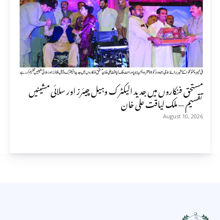
مستحق فنکاروں میں جدید الیکٹرک وہیل چیئرز اور سلائی مشینیں
تقسیم — ملک لیاقت علی خان
August 10, 2026