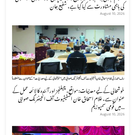
کی باہمی مشاورت سے کیا گیا ہے، شفیع جان
August 10, 2026
خوشحالی کے لیے معدنیات: مواقع، چیلنجز اور آئندہ کا لائحہ عمل کے
عنوان سے، غلام اسحاق خان انسٹیٹیوٹ آف انجینئرنگ صوابی
میں قومی سمپوزیم...
August 10, 2026