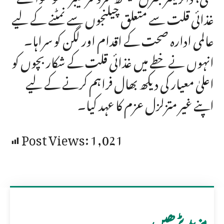
غذائی قلت سے متعلق چیلنجوں سے نمٹنے کے لیے
عالمی ادارہ صحت کے اقدام اور لگن کو سراہا۔
انہوں نے خطے میں غذائی قلت کے شکار بچوں کو
اعلیٰ معیار کی دیکھ بھال فراہم کرنے کے لیے
اپنے غیر متزلزل عزم کا عہد کیا۔
Post Views:
1,021
مزید پڑھیں