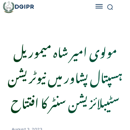
DGIPR
مولوی امیر شاہ میموریل
ہسپتال پشاور میں نیوٹریشن
سٹیبلائزیشن سنٹر کا افتتاح
August 3, 2023