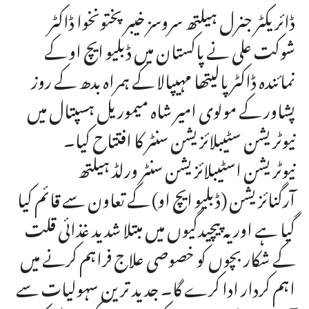
ڈائریکٹر جنرل ہیلتھ سروسز خیبرپختونخوا ڈاکٹر
شوکت علی نے پاکستان میں ڈبلیو ایچ او کے
نمائندہ ڈاکٹر پالیتھا مہیپالا کے ہمراہ بدھ کے روز
پشاور کے مولوی امیر شاہ میموریل ہسپتال میں
نیوٹریشن سٹیبلائزیشن سنٹر کا افتتاح کیا۔
نیوٹریشن اسٹیبلائزیشن سنٹر ورلڈ ہیلتھ
آرگنائزیشن (ڈبلیو ایچ او) کے تعاون سے قائم کیا
گیا ہے اور یہ پیچیدگیوں میں مبتلا شدید غذائی قلت
کے شکار بچوں کو خصوصی علاج فراہم کرنے میں
اہم کردار ادا کرے گا۔ جدید ترین سہولیات سے