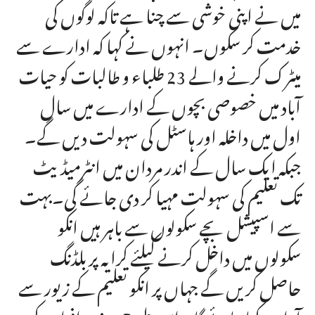
میں نے اپنی خوشی سے چنا ہے تاکہ لوگوں کی
خدمت کر سکوں۔ انہوں نے کہا کہ ادارے سے
میٹرک کرنے والے 23 طلباء و طالبات کو حیات
آباد میں خصوصی بچوں کے ادارے میں سال
اول میں داخلہ اور ہاسٹل کی سہولت دیں گے۔
جبکہ ایک سال کے اندر مردان میں انٹرمیڈیٹ
تک تعلیم کی سہولت مہیا کر دی جائے گی۔بہت
سے اسپیشل بچے سکولوں سے باہر ہیں انکو
سکولوں میں داخل کرنے کیلئے کرایہ پر بلڈنگ
حاصل کریں گے جہاں پر انکو تعلیم کے زیور سے
آراستہ کیا جائے گا۔ اسی طرح معذور افراد کے