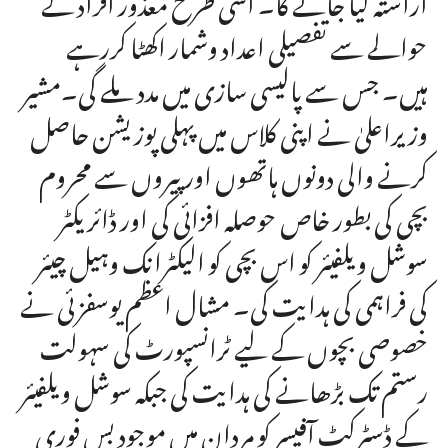
حوالے سے تفصیلی اعداد وشمار اکھٹا کررہے
ہیں۔ جس سے پالیسی سازی میں مدد ملے گی۔مشیر
وزیراعلیٰ نے اپنی کلاس میں پہلی پوزیشن حاصل
کرنے والی دونوں ہاتھوں اور پیروں سے محروم
بچی کی بطور خاص حوصلہ افزائی کی اور ڈائریکٹر
سوشل ویلفیئر کو اس بچی کو الیکٹرانک وہیل چیئر
کی فراہمی کی ہدایت کی۔ مشال اعظم یوسفزئی نے
خصوصی بچوں کے لیے ٹرانسپورٹ کی سہولت
رستم تک بڑھانے کی ہدایت کی جبکہ سوشل ویلفیئر
کے ڈسٹرکٹ آفیسر کو مردان میں موجود بس فوری