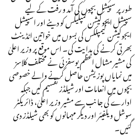
طور پر سپیشل بچوں کی آمد و رفت کے لیے
سپیشل ایجوکیشن کمپلیکس کو دینے اور اسپیشل
ایجوکیشن کیمپلکس کی بسوں میں خواتین اٹڈینٹ
بھرتی کرنے کی ہدایت کی۔ اس موقع پر وزیر اعلیٰ
کی مشیر مشال اعظم یوسفزئی نے مختلف کلاسز
میں نمایاں پوزیشن حاصل کرنے والے خصوصی
بچوں میں انعامات اور شیلڈز تقسیم کیں جبکہ
ادارے کی جانب سے مشیر وزیر اعلیٰ، ڈائریکٹر
سوشل ویلفیئر اور دیگر مہمانوں کو بھی شیلڈز دی
گئیں۔