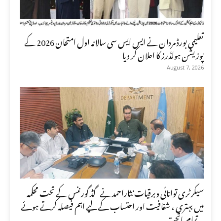
تعلیمی بورڈ مردان نے ایس ایس سی سالانہ اول امتحان 2026 کے
پوزیشن ہولڈرز کا اعلان کر دیا
August 7, 2026
سیکرٹری توانائی وبرقیات نثاراحمد نے گڈ گورننس کے تحت محکمہ
میں بہتری ، شفافیت اور احتساب کے لیے اہم فیصلہ کرتے ہوئے
تمام ماتحت...