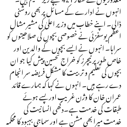
انہوں نے ادارے کے مسائل پر بھی روشنی
ڈالی۔ اپنے خطاب میں وزیر اعلیٰ کی مشیر مشال
اعظم یوسفزئی نے خصوصی بچوں کی صلاحیتوں کو
سراہا۔ انہوں نے ایسے بچوں کے والدین اور
خاص طور پر ٹیچرز کو خراج تحسین پیش کیا جو ان
بچوں کی تعلیم و تربیت کا مشکل فریضہ سر انجام
دے رہے ہیں۔ انہوں نے کہا کہ ہمارے قائد
عمران خان کا وژن غریب اور پسے ہوئے
طبقات کی خدمت ہے۔دکھی انسانیت کی
خدمت میرا بھی مشن ہے اور سماجی بہبود کا محکمہ