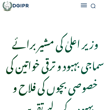
DGIPR
وزیر اعلیٰ کی مشیر برائے
سماجی بہبود و ترقی خواتین کی
خصوصی بچوں کی فلاح و
بہبود کے لیے تقریب