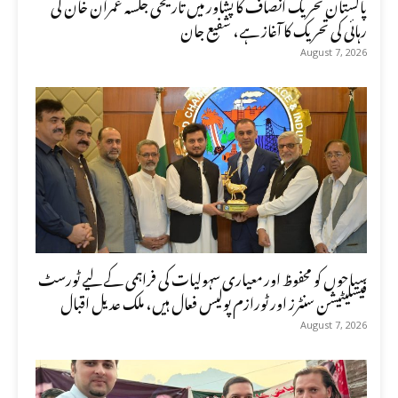
پاکستان تحریک انصاف کا پشاور میں تاریخی جلسہ عمران خان کی
رہائی کی تحریک کا آغاز ہے، شفیع جان
August 7, 2026
سیاحوں کو محفوظ اور معیاری سہولیات کی فراہمی کے لیے ٹورسٹ
فیسلیٹیشن سنٹرز اور ٹورازم پولیس فعال ہیں، ملک عدیل اقبال
August 7, 2026