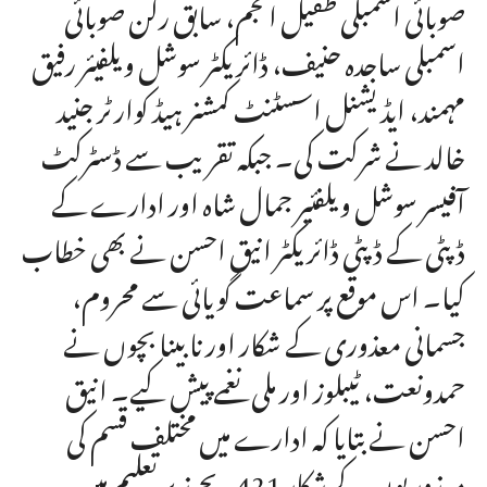
صوبائی اسمبلی طفیل انجم، سابق رکن صوبائی
اسمبلی ساجدہ حنیف، ڈائریکٹر سوشل ویلفیئر رفیق
مہمند، ایڈیشنل اسسٹنٹ کمشنر ہیڈ کوارٹر جنید
خالد نے شرکت کی۔ جبکہ تقریب سے ڈسٹرکٹ
آفیسر سوشل ویلفئیر جمال شاہ اور ادارے کے
ڈپٹی کے ڈپٹی ڈائریکٹر انیق احسن نے بھی خطاب
کیا۔ اس موقع پر سماعت گویائی سے محروم،
جسمانی معذوری کے شکار اور نابینا بچوں نے
حمدونعت، ٹیبلوز اور ملی نغمے پیش کیے۔ انیق
احسن نے بتایا کہ ادارے میں مختلف قسم کی
معذوریوں کے شکار 421 بچے زیر تعلیم ہیں۔