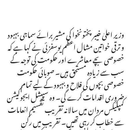
وزیر اعلیٰ خیبر پختونخوا کی مشیر برائے سماجی بہبود
و ترقی خواتین مشال اعظم یوسفزئی نے کہا ہے کہ
خصوصی بچے معاشرے اور حکومت کی توجہ کے
سب سے زیادہ مستحق ہیں۔ صوبائی حکومت
خصوصی بچوں کی فلاح و بہبود کے لیے تمام
ضروری اقدامات کرے گی۔ وہ سپیشل ایجوکیشن
کمپلیکس مردان میں سالانہ تقریب تقسیم انعامات
سے خطاب کر رہی تھیں۔ تقریب میں رکن