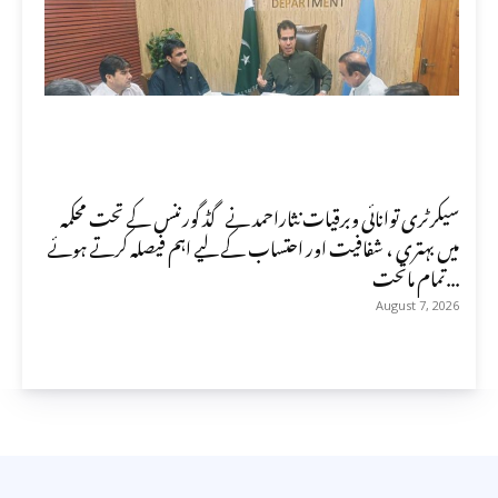
سیکرٹری توانائی وبرقیات نثاراحمد نے گڈ گورننس کے تحت محکمہ
میں بہتری ، شفافیت اور احتساب کے لیے اہم فیصلہ کرتے ہوئے
تمام ماتحت...
August 7, 2026