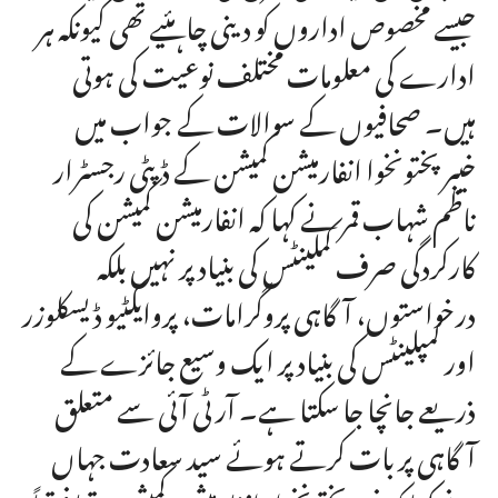
جیسے مخصوص اداروں کو دینی چاہئیے تھی کیونکہ ہر
ادارے کی معلومات مختلف نوعیت کی ہوتی
ہیں۔ صحافیوں کے سوالات کے جواب میں
خیبرپختونخوا انفارمیشن کمیشن کے ڈپٹی رجسٹرار
ناظم شہاب قمر نے کہا کہ انفارمیشن کمیشن کی
کارکردگی صرف کملینٹس کی بنیاد پر نہیں بلکہ
درخواستوں، آگاہی پروگرامات، پروایکٹیو ڈیسکلوزر
اور کمپلینٹس کی بنیاد پر ایک وسیع جائزے کے
ذریعے جانچا جا سکتا ہے۔ آر ٹی آئی سے متعلق
آگاہی پر بات کرتے ہوئے سید سعادت جہاں