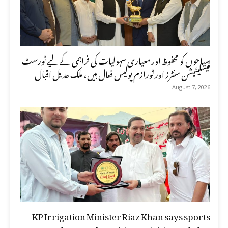
سیاحوں کو محفوظ اور معیاری سہولیات کی فراہمی کے لیے ٹورسٹ
فیسلیٹیشن سنٹرز اور ٹورازم پولیس فعال ہیں، ملک عدیل اقبال
August 7, 2026
KP Irrigation Minister Riaz Khan says sports