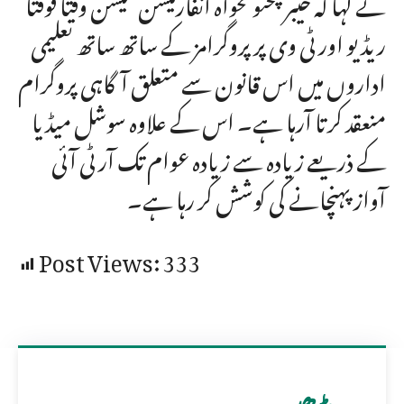
نے کہا کہ خیبرپختونخواہ انفارمیشن کمیشن وقتا فوقتاً
ریڈیو اور ٹی وی پر پروگرامز کے ساتھ ساتھ تعلیمی
اداروں میں اس قانون سے متعلق آگاہی پروگرام
منعقد کرتا آرہا ہے۔ اس کے علاوہ سوشل میڈیا
کے ذریعے زیادہ سے زیادہ عوام تک آر ٹی آئی
آواز پہنچانے کی کوشش کر رہا ہے۔
Post Views:
333
مزید پڑھیں