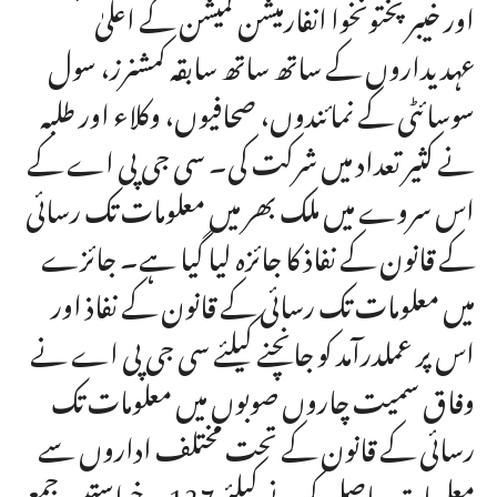
اور خیبرپختونخوا انفارمیشن کمیشن کے اعلیٰ
عہدیداروں کے ساتھ ساتھ سابقہ کمشنرز، سول
سوسائٹی کے نمائندوں، صحافیوں، وکلاء اور طلبہ
نے کثیر تعداد میں شرکت کی۔ سی جی پی اے کے
اس سروے میں ملک بھر میں معلومات تک رسائی
کے قانون کے نفاذ کا جائزہ لیا گیا ہے۔ جائزے
میں معلومات تک رسائی کے قانون کے نفاذ اور
اس پر عملدرآمد کو جانچنے کیلئے سی جی پی اے نے
وفاق سمیت چاروں صوبوں میں معلومات تک
رسائی کے قانون کے تحت مختلف اداروں سے
معلومات حاصل کرنے کیلئے 127 درخواستیں جمع