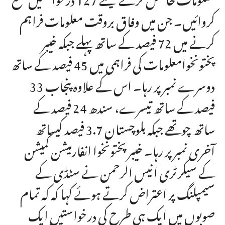
کروائیں۔ جن میں وفاق بروقت معلومات فراہم
کرنے میں 72 فیصد کے ساتھ پہلے جبکہ خیبر
پختونخوامعلومات کی فراہمی میں 45 فیصد کے ساتھ
دوسرے نمبر پر رہا۔ اس کے علاوہ پنجاب 33
فیصد کے ساتھ تیسرے، سندھ 24 فیصد کے
ساتھ چوتھے جبکہ بلوچستان 3.7 فیصد کیساتھ
آخری نمبر پر رہا۔ خیبرپختونخوا انفارمیشن کمیشن
کے سیکرٹری انیس الرحمن نے سٹڈی کے
سیمپلنگ پر اعتراض کرتے ہوئے کہا کہ کہ تمام
صوبوں میں ایک ہی طرح کی درخواستیں ایک