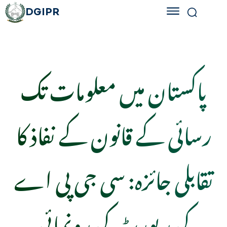
DGIPR
پاکستان میں معلومات تک
رسائی کے قانون کے نفاذ کا
تقابلی جائزہ: سی جی پی اے
کی رپورٹ کی رونمائی