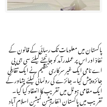
پاکستان میں معلومات تک رسائی کے قانون کے
نفاذ اور اس پر عملدرآمد کو جانچنے کیلئے سی جی پی
اے نامی ایک غیر سرکاری تنظیم نے ایک تقابلی
جائزہ پیش کیا۔ جائزے کی رونمائی کیلئے پشاور کے
ایک مقامی ہوٹل میں تقریب کا انعقاد کیا گیا۔
تقریب میں پاکستان انفارمیشن کمیشن اسلام آباد