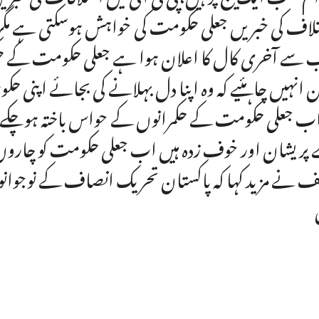
لاف کی خبریں جعلی حکومت کی خواہش ہوسکتی ہے مگر 
سے آخری کال کا اعلان ہوا ہے جعلی حکومت کے حکم
ن انہیں چاہئیے کہ وہ اپنا دل بہلانے کی بجائے اپنی ح
اب جعلی حکومت کے حکمرانوں کے حواس باختہ ہوچکے ہیں
پریشان اور خوف زدہ ہیں اب جعلی حکومت کو چاروں