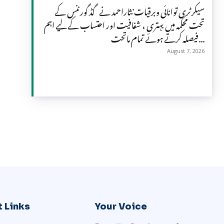
سیکرٹری توانائی وبرقیات نثاراحمد نے گڈ گورننس کے
تحت محکمہ میں بہتری ، شفافیت اور احتساب کے لیے اہم
فیصلہ کرتے ہوئے تمام ماتحت...
August 7, 2026
 Links
Your Voice