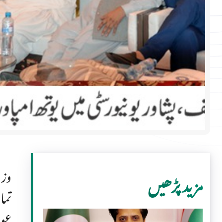
وزی
مزید پڑھیں
تما
عوا