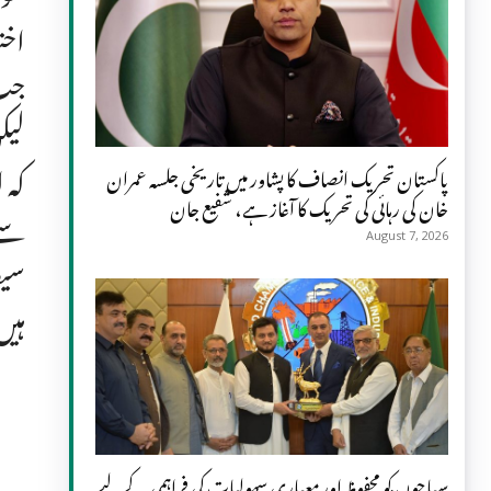
اخت
جب 
لیک
کہ 
پاکستان تحریک انصاف کا پشاور میں تاریخی جلسہ عمران
خان کی رہائی کی تحریک کا آغاز ہے، شفیع جان
سے 
August 7, 2026
ہیں
سیاحوں کو محفوظ اور معیاری سہولیات کی فراہمی کے لیے