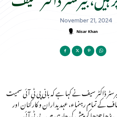
November 21, 2024
Nisar Khan
بیرسٹر ڈاکٹر سیف نے کہا ہے کہ بانی پی ٹی آئی سمیت
اف کے تمام رہنماء، عہدیداران و کارکنان اور
 بڑھا چڑھا کر پیش کی جارہی ہیں۔پی ٹی آئی