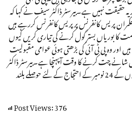
یہ حقیقت نہیں ہے۔بیرسٹر ڈاکٹر سیف نے کہا کہ
ران پریس کانفرنس پر پریس کانفرنس کررہے ہیں
کومت کا بوریاں بستر گول کرنے کی تیاری کریں کیوں
 اور وہ پی ٹی آئی کی بڑھتی ہوئی عوامی مقبولیت
 شانے چت کرنے کا وقت آپہنچا ہے۔بیرسٹر ڈاکٹر
سیف نے مزید کہا کہ پاکستان تحریک انصاف کے نوجوانوں کے 24 نومبر کے احتجاج کے لئے حوصلے بلند
Post Views:
376