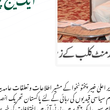
ر اعلیٰ خیبر پختونخوا کے مشیر اطلاعات و تعلقات عامہ 
م سیاسی قیدیوں کی رہائی کے لئے پاکستان تحریک انص
م سب ایک پیج پر ہیں،پی ٹی آئی میں اختلافات کی خبریں